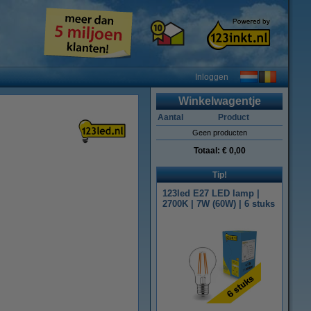
Inloggen
Winkelwagentje
Aantal
Product
Geen producten
Totaal:
€ 0,00
Tip!
123led E27 LED lamp |
2700K | 7W (60W) | 6 stuks