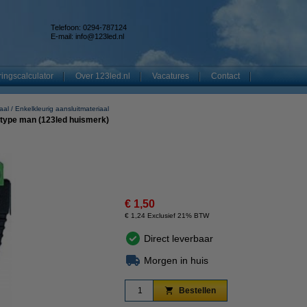
Telefoon: 0294-787124
E-mail:
info@123led.nl
ingscalculator
Over 123led.nl
Vacatures
Contact
aal
Enkelkleurig aansluitmateriaal
| type man (123led huismerk)
€ 1,50
€ 1,24 Exclusief 21% BTW
Direct leverbaar
Morgen in huis
Bestellen