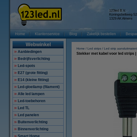
123led B.V.
Koningsbeltweg 52
1329 AK Almere
Home
Klantenservice
Blog
Zakelijk bestellen
Bespar
Webwinkel
Home
Led strips
Led strip aansluitmateri
Aanbiedingen
Stekker met kabel voor led strips 
Bedrijfsverlichting
Led-spots
E27 (grote fitting)
E14 (kleine fitting)
Led-gloeilamp (filament)
Alle led lampen
Led-toebehoren
Led TL
Led panelen
Buitenverlichting
Binnenverlichting
Smart Home