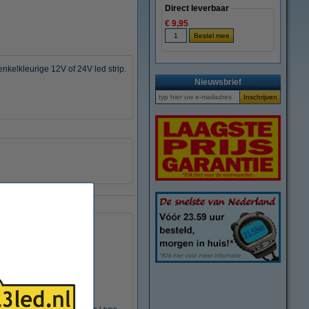
Direct leverbaar
€ 9,95
enkelkleurige 12V of 24V led strip
.
Nieuwsbrief
ekker met kabel voor led strips | type