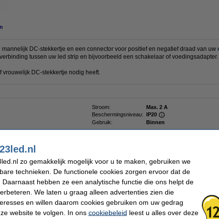
n
n mannelijk DC-stekkertje en een connector voor positief en negatief draad van uw
verbinding tussen uw led strip en bijvoorbeeld een schakelaar of voedingsadapter.
f vrouwelijk DC-stekkertje nodig heeft.
Stroom:
Max. 2 A
Beschermingsniveau:
IP20
Gebruik:
Binnen
23led.nl
 dit artikel ook besteld hebben
led.nl zo gemakkelijk mogelijk voor u te maken, gebruiken we
kbare technieken. De functionele cookies zorgen ervoor dat de
 Daarnaast hebben ze een analytische functie die ons helpt de
verbeteren. We laten u graag alleen advertenties zien die
nteresses en willen daarom cookies gebruiken om uw gedrag
ze website te volgen. In ons
cookiebeleid
leest u alles over deze
DC kabel met 2 draden | type vrouw | 15 cm
DC kabel met 2 draden | type man | 15 cm
St