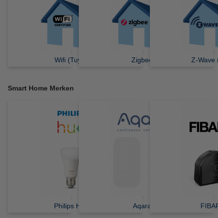
Wifi (Tuya)
Zigbee
Z-Wave 
Smart Home Merken
Philips Hue
Aqara
FIBA