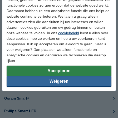
functionele cookies zorgen ervoor dat de website goed werkt.
Tado
Daarnaast hebben ze een analytische functie die ons helpt de
website continu te verbeteren. We laten u graag alleen
advertenties zien die aansluiten bij uw interesses en willen
LaMetric
daarom cookies gebruiken om uw gedrag binnen en buiten
onze website te volgen. In ons
cookiebeleid
leest u alles over
Heatit
deze cookies, hoe ze werken en hoe u uw voorkeuren kunt
aanpassen. Klik op accepteren om akkoord te gaan. Kiest u
Technisat
voor weigeren? Dan plaatsen we alleen functionele en
analytische cookies en gebruiken we technieken die daarop
Rithum
lijken.
Accepteren
Tibber
Weigeren
Home Assistant
Osram Smart+
Philips Smart LED