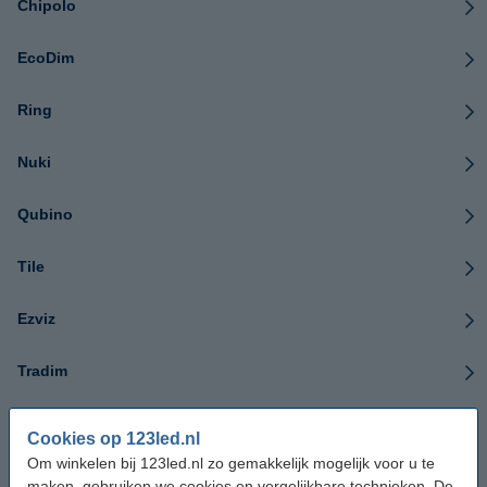
Chipolo
EcoDim
Ring
Nuki
Qubino
Tile
Ezviz
Tradim
Aeotec
Cookies op 123led.nl
Om winkelen bij 123led.nl zo gemakkelijk mogelijk voor u te
Eve
maken, gebruiken we cookies en vergelijkbare technieken. De