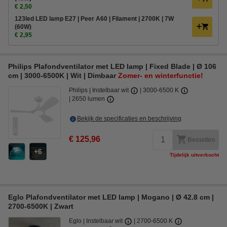
€ 2,50
123led LED lamp E27 | Peer A60 | Filament | 2700K | 7W
(60W)
€ 2,95
Philips Plafondventilator met LED lamp | Fixed Blade | Ø 106
cm | 3000-6500K | Wit | Dimbaar
Zomer- en winterfunctie!
Philips
Instelbaar wit
3000-6500 K
2650 lumen
Bekijk de specificaties en beschrijving
€ 125,96
Bestellen
6
Tijdelijk uitverkocht
Eglo Plafondventilator met LED lamp | Mogano | Ø 42.8 cm |
2700-6500K | Zwart
Eglo
Instelbaar wit
2700-6500 K