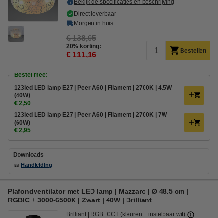
Bekijk de specificaties en beschrijving
Direct leverbaar
Morgen in huis
€ 138,95
20% korting:
Bestellen
€ 111,16
Bestel mee:
123led LED lamp E27 | Peer A60 | Filament | 2700K | 4.5W
(40W)
€ 2,50
123led LED lamp E27 | Peer A60 | Filament | 2700K | 7W
(60W)
€ 2,95
Downloads
📖
Handleiding
Plafondventilator met LED lamp | Mazzaro | Ø 48.5 cm |
RGBIC + 3000-6500K | Zwart | 40W | Brilliant
Brilliant
RGB+CCT (kleuren + instelbaar wit)