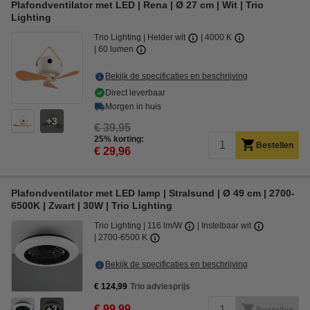
Plafondventilator met LED | Rena | Ø 27 cm | Wit | Trio
Lighting
Trio Lighting
Helder wit
4000 K
60 lumen
Bekijk de specificaties en beschrijving
Direct leverbaar
Morgen in huis
3
€ 39,95
25% korting:
Bestellen
€ 29,96
Plafondventilator met LED lamp | Stralsund | Ø 49 cm | 2700-
6500K | Zwart | 30W | Trio Lighting
Trio Lighting
116 lm/W
Instelbaar wit
2700-6500 K
Bekijk de specificaties en beschrijving
€ 124,99
Trio adviesprijs
€ 99,99
3