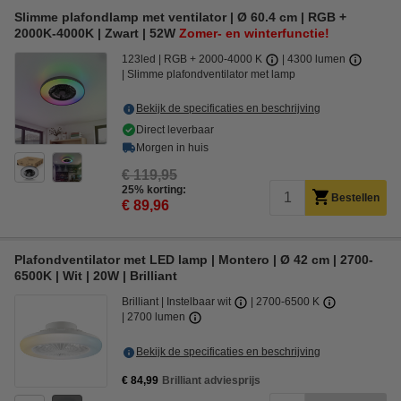
Slimme plafondlamp met ventilator | Ø 60.4 cm | RGB +
2000K-4000K | Zwart | 52W
Zomer- en winterfunctie!
123led
RGB + 2000-4000 K
4300 lumen
Slimme plafondventilator met lamp
Bekijk de specificaties en beschrijving
Direct leverbaar
Morgen in huis
€ 119,95
25% korting:
Bestellen
€ 89,96
Plafondventilator met LED lamp | Montero | Ø 42 cm | 2700-
6500K | Wit | 20W | Brilliant
Brilliant
Instelbaar wit
2700-6500 K
2700 lumen
Bekijk de specificaties en beschrijving
€ 84,99
Brilliant adviesprijs