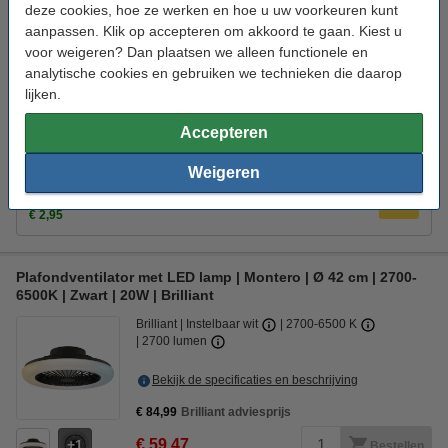
deze cookies, hoe ze werken en hoe u uw voorkeuren kunt
€ 89,95
2
Bestellen
aanpassen. Klik op accepteren om akkoord te gaan. Kiest u
voor weigeren? Dan plaatsen we alleen functionele en
Tijdelijk uitverkocht
analytische cookies en gebruiken we technieken die daarop
lijken.
Bestel mee:
123led LED lamp E27 | Peer A60 | Filament | 2700K | 4.5W
Accepteren
(40W)
€ 2,50
Weigeren
123led LED lamp E27 | Peer A60 | Filament | 2700K | 7W
(60W)
€ 2,95
Plafondventilator met LED lamp | Montero | Ø 42 cm | 2700-
6500K | Zwart | 20W | Brilliant
Brilliant
Instelbaar wit
2700-6500 K
2700 lumen
Bekijk de specificaties en beschrijving
€ 84,99
Brilliant adviesprijs
€ 59,47
1
Bestellen