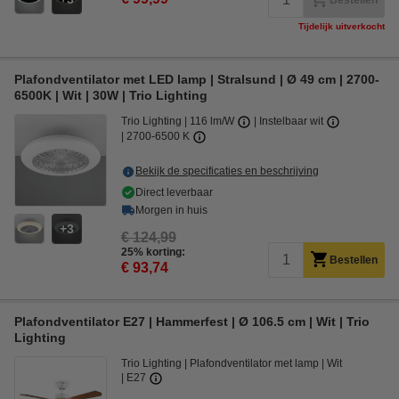
Bestellen
Tijdelijk uitverkocht
Plafondventilator met LED lamp | Stralsund | Ø 49 cm | 2700-
6500K | Wit | 30W | Trio Lighting
Trio Lighting
116 lm/W
Instelbaar wit
2700-6500 K
Bekijk de specificaties en beschrijving
Direct leverbaar
Morgen in huis
3
€ 124,99
25% korting:
Bestellen
€ 93,74
Plafondventilator E27 | Hammerfest | Ø 106.5 cm | Wit | Trio
Lighting
Trio Lighting
Plafondventilator met lamp
Wit
E27