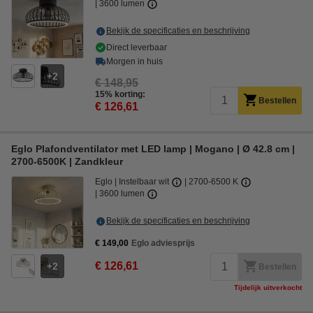
3600 lumen
Bekijk de specificaties en beschrijving
Direct leverbaar
Morgen in huis
2
€ 148,95
15% korting:
Bestellen
€ 126,61
Eglo Plafondventilator met LED lamp | Mogano | Ø 42.8 cm |
2700-6500K | Zandkleur
Eglo
Instelbaar wit
2700-6500 K
3600 lumen
Bekijk de specificaties en beschrijving
€ 149,00
Eglo adviesprijs
€ 126,61
2
Bestellen
Tijdelijk uitverkocht