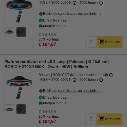
RGB + 3000-6500 K
4700 lumen
Bekijk de specificaties en beschrijving
Direct leverbaar
Morgen in huis
3
€ 149,95
30% korting:
Bestellen
€ 104,97
Plafondventilator met LED lamp | Palmero | Ø 46.6 cm |
RGBIC + 2700-6500K | Zwart | 40W | Brilliant
Brilliant
RGB+CCT (kleuren + instelbaar wit)
RGB + 2700-6500 K
5000 lumen
Bekijk de specificaties en beschrijving
Direct leverbaar
Morgen in huis
3
€ 149,95
30% korting:
Bestellen
€ 104,97