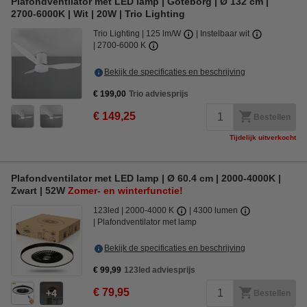
Plafondventilator met LED lamp | Göteborg | Ø 132 cm |
2700-6000K | Wit | 20W | Trio Lighting
Trio Lighting
125 lm/W
Instelbaar wit
2700-6000 K
Bekijk de specificaties en beschrijving
€ 199,00
Trio adviesprijs
€ 149,25
Bestellen
Tijdelijk uitverkocht
Plafondventilator met LED lamp | Ø 60.4 cm | 2000-4000K |
Zwart | 52W
Zomer- en winterfunctie!
123led
2000-4000 K
4300 lumen
Plafondventilator met lamp
Bekijk de specificaties en beschrijving
€ 99,99
123led adviesprijs
€ 79,95
4
Bestellen