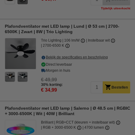
Tijdelijk uitverkocht
Plafondventilator met LED lamp | Lund | Ø 53 cm | 2700-
6500K | Zwart | 8W | Trio Lighting
Trio Lighting
106 lm/W
Instelbaar wit
2700-6500 K
Bekijk de specificaties en beschrijving
Direct leverbaar
Morgen in huis
€ 49,99
30% korting:
Bestellen
€ 34,99
Plafondventilator met LED lamp | Salerno | Ø 48.5 cm | RGBIC
+ 3000-6500K | Wit | 40W | Brilliant
Brilliant
RGB+CCT (kleuren + instelbaar wit)
RGB + 3000-6500 K
4700 lumen