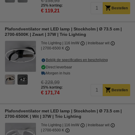
€ 158,95
25% korting:
Bestellen
€ 119,21
Plafondventilator met LED lamp | Stockholm | Ø 73.5 cm |
2700-6500K | Zwart | 37W | Trio Lighting
Trio Lighting
116 lm/W
Instelbaar wit
2700-6500 K
Bekijk de specificaties en beschrijving
Direct leverbaar
Morgen in huis
2
€ 228,99
25% korting:
Bestellen
€ 171,74
Plafondventilator met LED lamp | Stockholm | Ø 73.5 cm |
2700-6500K | Wit | 37W | Trio Lighting
Trio Lighting
116 lm/W
Instelbaar wit
2700-6500 K