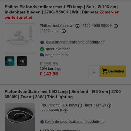
Philips Plafondventilator met LED lamp | Solr | Ø 106 cm |
Inklapbare bladen | 2700- 5500K | Wit | Dimbaar
Zomer- en
winterfunctie!
Philips
Instelbaar wit
2700-4000-5500 K
4500 lumen
Bekijk de specificaties en beschrijving
Direct leverbaar
Morgen in huis
6
€ 159,95
10% korting:
Bestellen
€ 143,96
Plafondventilator met LED lamp | Sortland | Ø 50 cm | 2700-
6500K | Zwart | 30W | Trio Lighting
Trio Lighting
116 lm/W
Instelbaar wit
2700-6500 K
Bekijk de specificaties en beschrijving