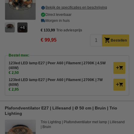
Bekijk de specificaties en beschrijving
Direct leverbaar
Morgen in huis
4
€ 133,99
Trio adviesprijs
€ 99,95
Bestellen
Bestel mee:
123led LED lamp E27 | Peer A60 | Filament | 2700K | 4.5W
(40W)
€ 2,50
123led LED lamp E27 | Peer A60 | Filament | 2700K | 7W
(60W)
€ 2,95
Plafondventilator E27 | Lillesand | Ø 50 cm | Bruin | Trio
Lighting
Trio Lighting
Plafondventilator met lamp
Lillesand
Bruin