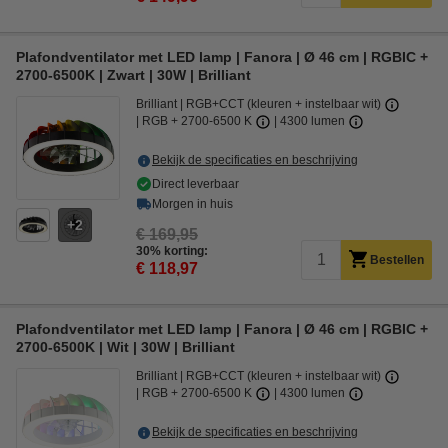
Plafondventilator met LED lamp | Fanora | Ø 46 cm | RGBIC +
2700-6500K | Zwart | 30W | Brilliant
Brilliant
RGB+CCT (kleuren + instelbaar wit)
RGB + 2700-6500 K
4300 lumen
Bekijk de specificaties en beschrijving
Direct leverbaar
Morgen in huis
2
€ 169,95
30% korting:
Bestellen
€ 118,97
Plafondventilator met LED lamp | Fanora | Ø 46 cm | RGBIC +
2700-6500K | Wit | 30W | Brilliant
Brilliant
RGB+CCT (kleuren + instelbaar wit)
RGB + 2700-6500 K
4300 lumen
Bekijk de specificaties en beschrijving