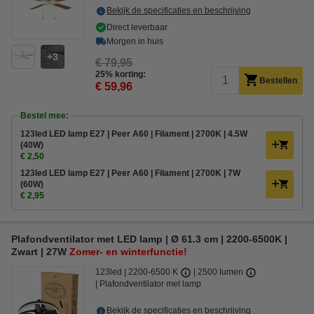
Bekijk de specificaties en beschrijving
Direct leverbaar
Morgen in huis
3
€ 79,95
25% korting:
Bestellen
€ 59,96
Bestel mee:
123led LED lamp E27 | Peer A60 | Filament | 2700K | 4.5W
(40W)
€ 2,50
123led LED lamp E27 | Peer A60 | Filament | 2700K | 7W
(60W)
€ 2,95
Plafondventilator met LED lamp | Ø 61.3 cm | 2200-6500K |
Zwart | 27W
Zomer- en winterfunctie!
123led
2200-6500 K
2500 lumen
Plafondventilator met lamp
Bekijk de specificaties en beschrijving