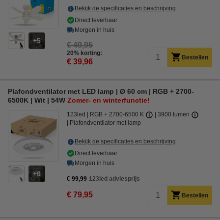
Bekijk de specificaties en beschrijving
Direct leverbaar
Morgen in huis
5
€ 49,95
20% korting:
Bestellen
€ 39,96
Plafondventilator met LED lamp | Ø 60 cm | RGB + 2700-
6500K | Wit | 54W
Zomer- en winterfunctie!
123led
RGB + 2700-6500 K
3900 lumen
Plafondventilator met lamp
Bekijk de specificaties en beschrijving
Direct leverbaar
Morgen in huis
6
€ 99,99
123led adviesprijs
€ 79,95
Bestellen