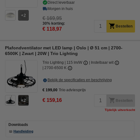
Direct leverbaar
Morgen in huis
2
€ 169,95
30% korting:
Bestellen
€ 118,97
Plafondventilator met LED lamp | Oslo | Ø 51 cm | 2700-
6500K | Zwart | 20W | Trio Lighting
Trio Lighting
115 lm/W
Instelbaar wit
2700-6500 K
Bekijk de specificaties en beschrijving
€ 199,00
Trio adviesprijs
€ 159,16
2
Bestellen
Tijdelijk uitverkocht
Downloads
📖
Handleiding