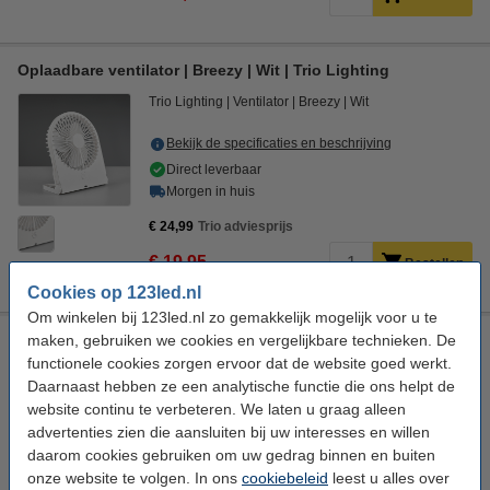
Oplaadbare ventilator | Breezy | Wit | Trio Lighting
Trio Lighting
Ventilator
Breezy
Wit
Bekijk de specificaties en beschrijving
Direct leverbaar
Morgen in huis
€ 24,99
Trio adviesprijs
€ 19,95
Bestellen
Cookies op 123led.nl
Om winkelen bij 123led.nl zo gemakkelijk mogelijk voor u te
Plafondventilator E27 | Trondheim | Ø 48.5 cm | Zwart | Trio
maken, gebruiken we cookies en vergelijkbare technieken. De
Lighting
functionele cookies zorgen ervoor dat de website goed werkt.
Daarnaast hebben ze een analytische functie die ons helpt de
Trio Lighting
Plafondventilator met lamp
Trondheim
website continu te verbeteren. We laten u graag alleen
Zwart
advertenties zien die aansluiten bij uw interesses en willen
Bekijk de specificaties en beschrijving
daarom cookies gebruiken om uw gedrag binnen en buiten
onze website te volgen. In ons
cookiebeleid
leest u alles over
€ 129,99
Trio adviesprijs