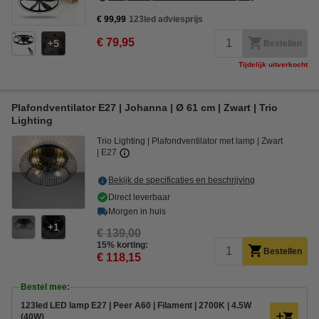
€ 99,99
123led adviesprijs
€ 79,95
5
Bestellen
Tijdelijk uitverkocht
Plafondventilator E27 | Johanna | Ø 61 cm | Zwart | Trio
Lighting
Trio Lighting
Plafondventilator met lamp
Zwart
E27
Bekijk de specificaties en beschrijving
Direct leverbaar
Morgen in huis
1
€ 139,00
15% korting:
Bestellen
€ 118,15
Bestel mee:
123led LED lamp E27 | Peer A60 | Filament | 2700K | 4.5W
(40W)