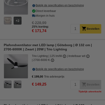
Bekijk de specificaties en beschrijving
Direct leverbaar
Morgen in huis
2
€ 228,99
25% korting:
Bestellen
€ 171,74
Plafondventilator met LED lamp | Göteborg | Ø 132 cm |
2700-6000K | Zwart | 20W | Trio Lighting
Trio Lighting
125 lm/W
Instelbaar wit
2700-6000 K
Bekijk de specificaties en beschrijving
€ 199,00
Trio adviesprijs
€ 149,25
Bestellen
Tijdelijk uitverkocht