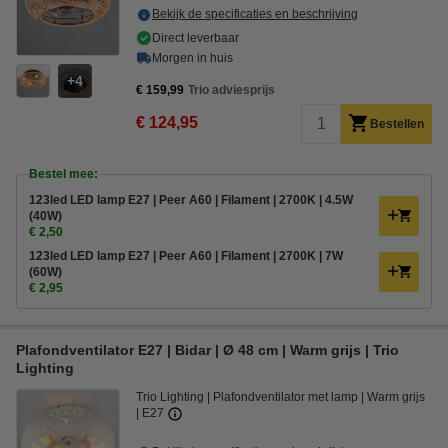
Bekijk de specificaties en beschrijving
Direct leverbaar
Morgen in huis
4
€ 159,99
Trio adviesprijs
€ 124,95
Bestellen
Bestel mee:
123led LED lamp E27 | Peer A60 | Filament | 2700K | 4.5W
(40W)
€ 2,50
123led LED lamp E27 | Peer A60 | Filament | 2700K | 7W
(60W)
€ 2,95
Plafondventilator E27 | Bidar | Ø 48 cm | Warm grijs | Trio
Lighting
Trio Lighting
Plafondventilator met lamp
Warm grijs
E27