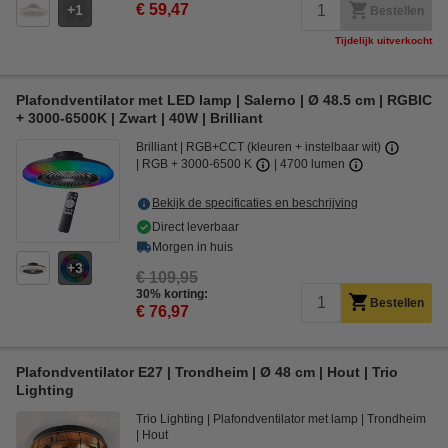
€ 59,47
1
Bestellen
Tijdelijk uitverkocht
Plafondventilator met LED lamp | Salerno | Ø 48.5 cm | RGBIC
+ 3000-6500K | Zwart | 40W | Brilliant
Brilliant
RGB+CCT (kleuren + instelbaar wit)
RGB + 3000-6500 K
4700 lumen
Bekijk de specificaties en beschrijving
Direct leverbaar
Morgen in huis
3
€ 109,95
30% korting:
Bestellen
€ 76,97
Plafondventilator E27 | Trondheim | Ø 48 cm | Hout | Trio
Lighting
Trio Lighting
Plafondventilator met lamp
Trondheim
Hout