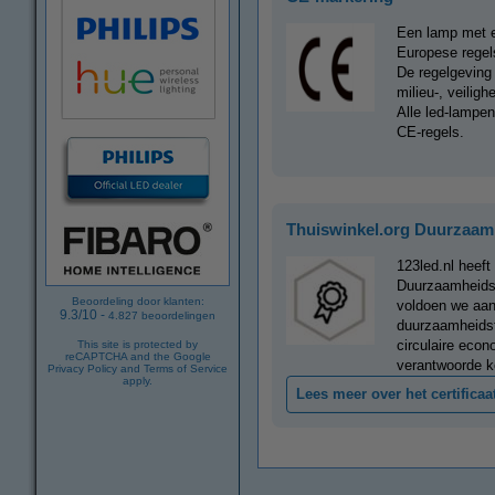
Een lamp met e
Europese regels
De regelgeving
milieu-, veilig
Alle led-lampe
CE-regels.
Thuiswinkel.org Duurzaamh
123led.nl heeft
Duurzaamheidsc
Beoordeling door klanten:
voldoen we aan
9.3
/
10
-
4.827
beoordelingen
duurzaamheidst
circulaire econo
This site is protected by
reCAPTCHA and the Google
verantwoorde k
Privacy Policy
and
Terms of Service
apply.
Lees meer over het certificaa