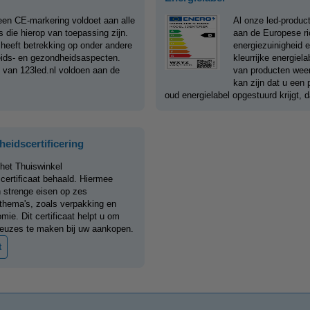
en CE-markering voldoet aan alle
Al onze led-produc
 die hierop van toepassing zijn.
aan de Europese ri
 heeft betrekking op onder andere
energiezuinigheid e
heids- en gezondheidsaspecten.
kleurrijke energiel
n van 123led.nl voldoen aan de
van producten weer
kan zijn dat u een
oud energielabel opgestuurd krijgt, d
eidscertificering
 het Thuiswinkel
ertificaat behaald. Hiermee
 strenge eisen op zes
hema's, zoals verpakking en
mie. Dit certificaat helpt u om
euzes te maken bij uw aankopen.
t