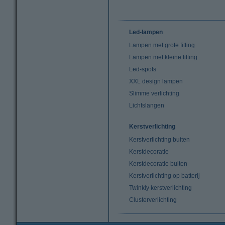
Led-lampen
Lampen met grote fitting
Lampen met kleine fitting
Led-spots
XXL design lampen
Slimme verlichting
Lichtslangen
Kerstverlichting
Kerstverlichting buiten
Kerstdecoratie
Kerstdecoratie buiten
Kerstverlichting op batterij
Twinkly kerstverlichting
Clusterverlichting