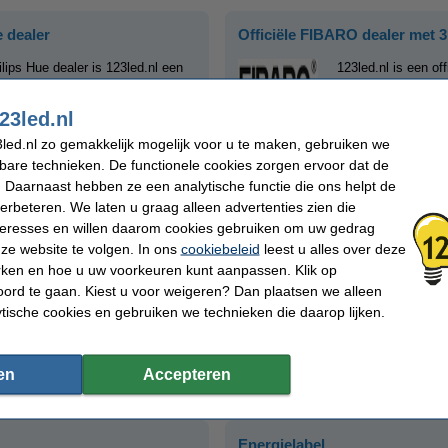
 dealer
Officiële FIBARO dealer met 3
ilips Hue dealer is 123led.nl een
123led.nl is een of
re partner voor al uw Smart Home
FIBARO is een pro
ieke samenwerking met Philips
oplossingen, en st
23led.nl
at ons Hue assortiment en onze
slimme producten d
rt Home altijd is toegespitst op
werken. Als officiël
led.nl zo gemakkelijk mogelijk voor u te maken, gebruiken we
ikkelingen
een groot aantal 
kbare technieken. De functionele cookies zorgen ervoor dat de
bezitten wij ook de kennis om u all
 Daarnaast hebben ze een analytische functie die ons helpt de
dealer wordt 123led.nl bovendien
kunnen vertellen. Hierdoor zijn wij i
verbeteren. We laten u graag alleen advertenties zien die
 Hue en overige Smart Home
leveren.
nteresses en willen daarom cookies gebruiken om uw gedrag
telt ons in staat onze klanten
elijkheden van Philips Hue.
Bekijk direct ons volledige
FIBARO a
ze website te volgen. In ons
cookiebeleid
leest u alles over deze
rken en hoe u uw voorkeuren kunt aanpassen. Klik op
rtiment
Philips Hue lampen
.
Verlengde garantie: Wanneer u dez
ord te gaan. Kiest u voor weigeren? Dan plaatsen we alleen
weken na aanschaf registreert, krij
ytische cookies en gebruiken we technieken die daarop lijken.
jaar fabrieksgarantie, 1 jaar extra g
garantie wordt uitsluitend rechtstre
door de importeur, FIBARO Benelux
en
Accepteren
uw product(en) registeren.
Energielabel