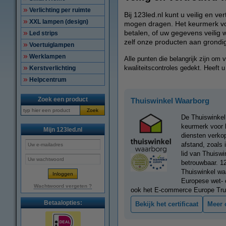
Verlichting per ruimte
Bij 123led.nl kunt u veilig en v
XXL lampen (design)
mogen dragen. Het keurmerk voert
betalen, of uw gegevens veilig
Led strips
zelf onze producten aan grondig
Voertuiglampen
Werklampen
Alle punten die belangrijk zijn o
kwaliteitscontroles gedekt. Heeft
Kerstverlichting
Helpcentrum
Zoek een product
Thuiswinkel Waarborg
Zoek
De Thuiswinkel
keurmerk voor b
Mijn 123led.nl
diensten verko
afstand, zoals i
lid van Thuiswin
betrouwbaar. 12
Thuiswinkel waa
Europese wet- 
Wachtwoord vergeten ?
ook het E-commerce Europe Tru
Betaalopties:
Bekijk het certificaat
Meer 