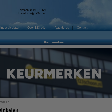
Telefoon: 0294-787124
E-mail:
info@123led.nl
ingscalculator
Over 123led.nl
Vacatures
Contact
Keurmerken
rmerken
winkelen