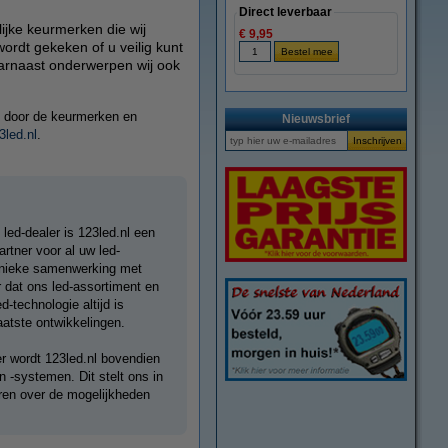
Direct leverbaar
lijke keurmerken die wij
€ 9,95
wordt gekeken of u veilig kunt
aarnaast onderwerpen wij ook
n door de keurmerken en
Nieuwsbrief
3led.nl
.
s led-dealer is 123led.nl een
rtner voor al uw led-
 unieke samenwerking met
r dat ons led-assortiment en
d-technologie altijd is
aatste ontwikkelingen.
ner wordt 123led.nl bovendien
n -systemen. Dit stelt ons in
eren over de mogelijkheden