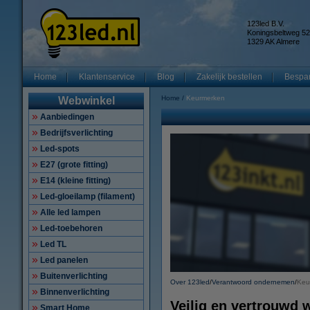
123led B.V.
Koningsbeltweg 52
1329 AK Almere
Home
Klantenservice
Blog
Zakelijk bestellen
Bespar
Home
Keurmerken
Webwinkel
Aanbiedingen
Bedrijfsverlichting
Led-spots
E27 (grote fitting)
E14 (kleine fitting)
Led-gloeilamp (filament)
Alle led lampen
Led-toebehoren
Led TL
Led panelen
Buitenverlichting
Over 123led
/
Verantwoord ondernemen
/
Keu
Binnenverlichting
Veilig en vertrouwd 
Smart Home