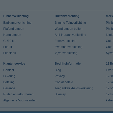
Binnenverlichting
Buitenverlichting
Mer
Badkamerverlichting
Slimme Tuinverlichting
Phili
Plafondlampen
Wandlampen buiten
Phil
Hanglampen
Anti-inbraak verlichting
Idin
GU10 led
Feestverlichting
Cale
Led TL
Zwembadverlichting
Cale
Ledstrips
Vijver verlichting
Sylv
Klantenservice
Bedrijfsinformatie
123l
Contact
Blog
Over
Levering
Privacy
123in
Betaling
Cookiebeleid
123a
Garantie
Toegankelijkheidsverklaring
123-
Ruilen en retourneren
Sitemap
123s
Algemene Voorwaarden
kabe