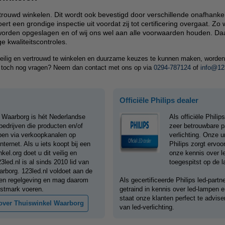
ertrouwd winkelen. Dit wordt ook bevestigd door verschillende onafhanke
 een grondige inspectie uit voordat zij tot certificering overgaat. Zo 
 worden opgeslagen en of wij ons wel aan alle voorwaarden houden. D
e kwaliteitscontroles.
m veilig en vertrouwd te winkelen en duurzame keuzes te kunnen maken, worde
 u toch nog vragen? Neem dan contact met ons op via
0294-787124
of
info@12
Officiële Philips dealer
 Waarborg is hét Nederlandse
Als officiële Philip
edrijven die producten en/of
zeer betrouwbare pa
pen via verkoopkanalen op
verlichting. Onze
nternet. Als u iets koopt bij een
Philips zorgt ervoo
kel.org doet u dit veilig en
onze kennis over le
3led.nl is al sinds 2010 lid van
toegespitst op de l
rborg. 123led.nl voldoet aan de
en regelgeving en mag daarom
Als gecertificeerde Philips led-part
stmark voeren.
getraind in kennis over led-lampen e
staat onze klanten perfect te advis
over Thuiswinkel Waarborg
van led-verlichting.