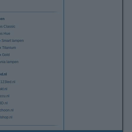
ken
ps Classic
ips Hue
io Smart lampen
x Titanium
x Gold
ania lampen
ed.nl
 123led.nl
kt.nl
ccu.nl
3D.nl
choon.nl
lshop.nl