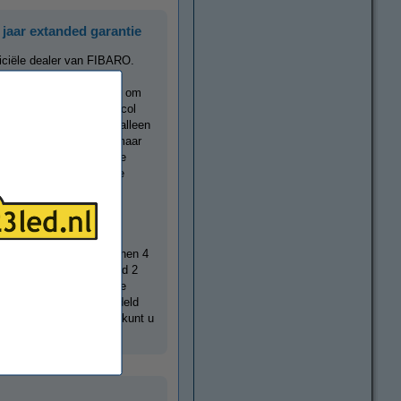
 jaar extanded garantie
ficiële dealer van FIBARO.
ducent van smart home
aat voornamelijk bekend om
ie op het Z-Wave protocol
e dealer bieden wij niet alleen
FIBARO producten aan, maar
es over deze producten te
n staat advies op maat te
ssortiment
.
e FIBARO producten binnen 4
gt u bovenop de standaard 2
arantie. Deze aanvullende
eks verleend en afgehandeld
. Via de volgende
LINK
kunt u