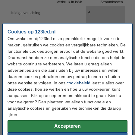
Verbruik in kWh
Stroomkosten
Huidige verlichting:
Met led​verlichting:
Cookies op 123led.nl
Om winkelen bij 123led.nl zo gemakkelijk mogelijk voor u te
Besparing per jaar:
maken, gebruiken we cookies en vergelijkbare technieken. De
functionele cookies zorgen ervoor dat de website goed werkt.
Daarnaast hebben ze een analytische functie die ons helpt de
Naast de besparing op energiekosten, bespaart u ook op
website continu te verbeteren. We laten u graag alleen
levensduur. Led lampen gaan namelijk veel langer mee dan
advertenties zien die aansluiten bij uw interesses en willen
gloei-, halogeen-, en spaarlampen.
daarom cookies gebruiken om uw gedrag binnen en buiten
onze website te volgen. In ons
cookiebeleid
leest u alles over
Let op:
de bovenstaande besparing is een indicatie op basis van
deze cookies, hoe ze werken en hoe u uw voorkeuren kunt
de huidige kWh prijs.
aanpassen. Klik op accepteren om akkoord te gaan. Kiest u
voor weigeren? Dan plaatsen we alleen functionele en
Vrijblijvend
Neem
analytische cookies en gebruiken we technieken die daarop
offerte
contact met
lijken.
aanvragen
ons op
Accepteren