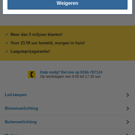
Weigeren
Meer dan 5 miljoen klanten!
Voor 23.59 uur besteld, morgen in huis!
Laagsteprijsgarantie!
Hulp nodig? Bel ons op 0294-787124
Op werkdagen van 9.00 tot 17.30 uur
Led-lampen
Binnenverlichting
Buitenverlichting