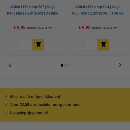
123led LED lamp E27 | Kogel
123led LED lamp E14 | Kogel
P45 | Mat | 2.2W (25W) | 3 stuks
G35 | Mat | 2.2W (25W) | 3 stuks
€ 6,95
€ 6,95
Inclusief 21% BTW
Inclusief 21% BTW
Meer dan 5 miljoen klanten!
Voor 23.59 uur besteld, morgen in huis!
Laagsteprijsgarantie!