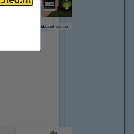
kkabel op batterij
Prikkabel met app