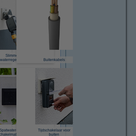
Slimme
waterregelaar
Buitenkabels
Spatwaterdicht
Tijdschakelaar voor
chakelmateriaal
buiten