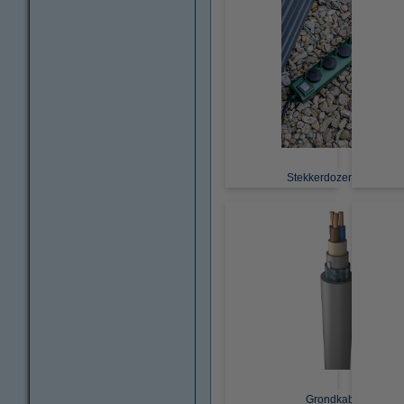
Stekkerdozen buiten
Grondkabels