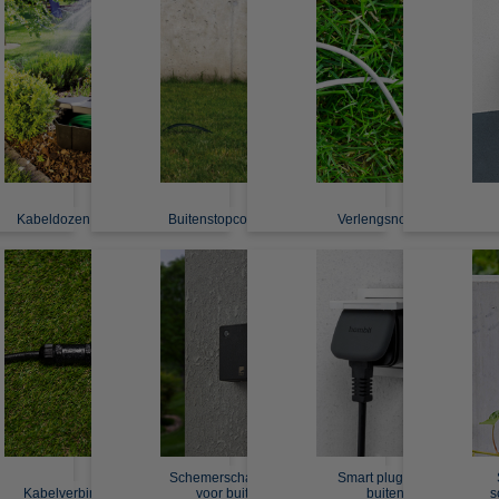
Kabeldozen buiten
Buitenstopcontacten
Verlengsnoeren
Schemerschakelaar
Smart plug voor
Kabelverbinders
voor buiten
buiten
s