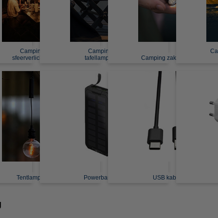
Camping
Camping
Ca
sfeerverlichting
tafellampen
Camping zaklampen
Tentlampen
Powerbanks
USB kabels
g