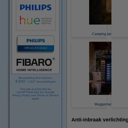
Camping lantaarns
Beoordeling door klanten:
9.3
/
10
-
4.827
beoordelingen
This site is protected by
reCAPTCHA and the Google
Privacy Policy
and
Terms of Service
apply.
Muggenlampen
Anti-inbraak verlichtin