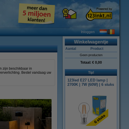
Inloggen
Winkelwagentje
Aantal
Product
Geen producten
Totaal:
€ 0,00
n zijn beschikbaar in
jververlichting. Bestel vandaag uw
Tip!
123led E27 LED lamp |
2700K | 7W (60W) | 6 stuks