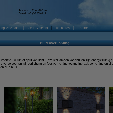
Telefoon: 0294-787124
E-mail:
info@123led.nl
ingscalculator
Over 123led.nl
Vacatures
Contact
Buitenverlichting
 voorzie uw tuin of oprit van licht. Deze led lampen voor buiten zijn energiezuinig e
verse soorten tuinverlichting en feestverlichting tot anti-inbraak verlichting en vi
en al in huis.