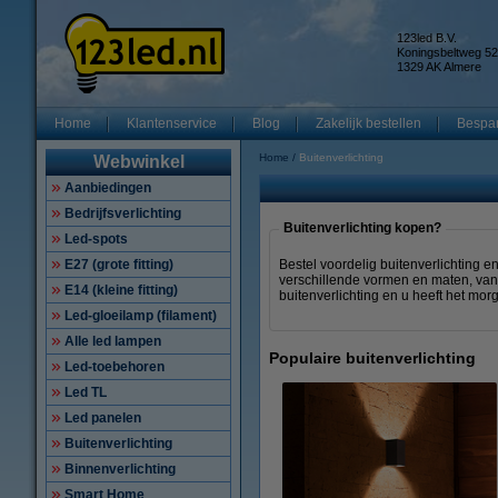
123led B.V.
Koningsbeltweg 52
1329 AK Almere
Home
Klantenservice
Blog
Zakelijk bestellen
Bespar
Home
Buitenverlichting
Webwinkel
Aanbiedingen
Bedrijfsverlichting
Buitenverlichting kopen?
Led-spots
E27 (grote fitting)
Bestel voordelig buitenverlichting en
verschillende vormen en maten, van di
E14 (kleine fitting)
buitenverlichting en u heeft het morg
Led-gloeilamp (filament)
Alle led lampen
Populaire buitenverlichting
Led-toebehoren
Led TL
Led panelen
Buitenverlichting
Binnenverlichting
Smart Home