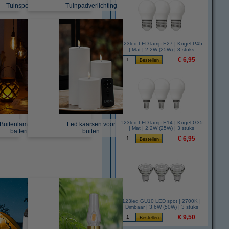
Tuinspots
Tuinpadverlichting
123led LED lamp E27 | Kogel P45
| Mat | 2.2W (25W) | 3 stuks
€ 6,95
123led LED lamp E14 | Kogel G35
Buitenlamp op
Led kaarsen voor
| Mat | 2.2W (25W) | 3 stuks
batterij
buiten
€ 6,95
123led GU10 LED spot | 2700K |
Dimbaar | 3.6W (50W) | 3 stuks
€ 9,50