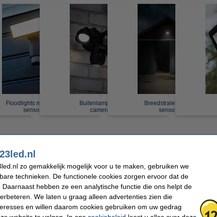
Floodlights met volg
Buitenlamp met
Breedstralers met
sensor
camera
sensor
23led.nl
led.nl zo gemakkelijk mogelijk voor u te maken, gebruiken we
kbare technieken. De functionele cookies zorgen ervoor dat de
 Daarnaast hebben ze een analytische functie die ons helpt de
verbeteren. We laten u graag alleen advertenties zien die
nteresses en willen daarom cookies gebruiken om uw gedrag
ze website te volgen. In ons
cookiebeleid
leest u alles over deze