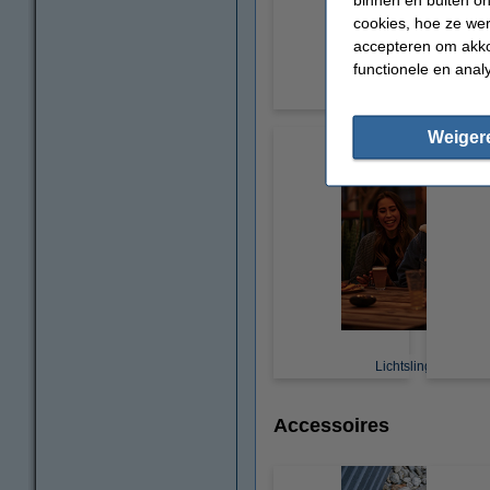
cookies, hoe ze we
accepteren om akko
functionele en anal
Prikkabel
Weiger
Lichtslinger
Accessoires