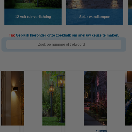
12 volt tuinverlichting
Solar wandlampen
Tip:
Gebruik hieronder onze zoekbalk om snel uw keuze te maken.
Slimme