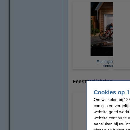
Floodlights met
sensor
Feestverlichting
Cookies op 1
Om winkelen bij 123
cookies en vergelij
website goed werkt.
website continu te 
aansluiten bij uw i
binnen en buiten on