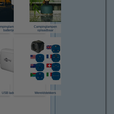
mpinglampen op
Campinglampen
batterijen
oplaadbaar
USB laders
Wereldstekkers