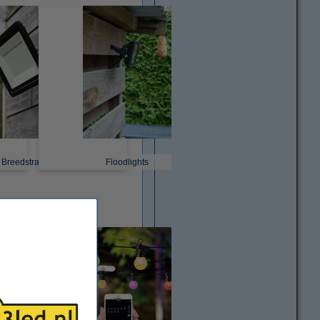
Breedstralers
Floodlights