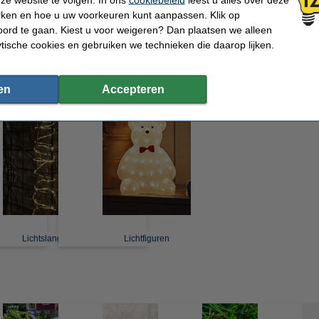
rken en hoe u uw voorkeuren kunt aanpassen. Klik op
ord te gaan. Kiest u voor weigeren? Dan plaatsen we alleen
ytische cookies en gebruiken we technieken die daarop lijken.
Prikkabel koppelbaar
Gekleurde prikkabel
Speaker lamp
Pri
en
Accepteren
Lichtslangen
Lichtfiguren