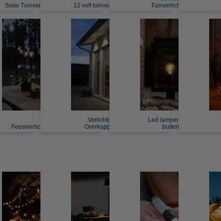
Solar Tuinverlichting
12 volt tuinverlichting
Tuinverlichting
Verlichting
Led lampen voor
Feestverlichting
Overkapping
buiten