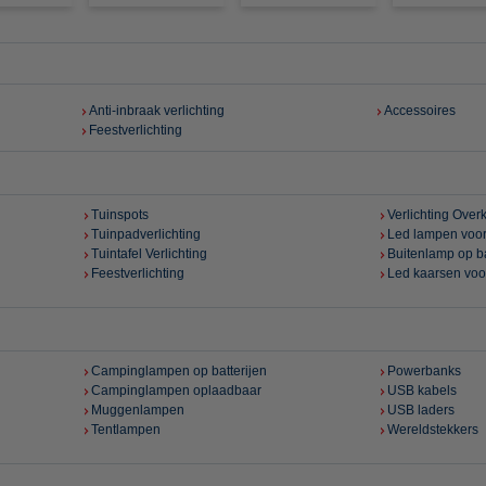
Anti-inbraak verlichting
Accessoires
Feestverlichting
Tuinspots
Verlichting Over
Tuinpadverlichting
Led lampen voor
Tuintafel Verlichting
Buitenlamp op ba
Feestverlichting
Led kaarsen voo
Campinglampen op batterijen
Powerbanks
Campinglampen oplaadbaar
USB kabels
Muggenlampen
USB laders
Tentlampen
Wereldstekkers