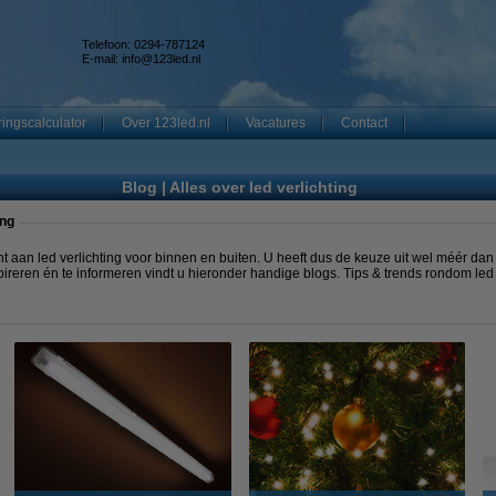
Telefoon: 0294-787124
E-mail:
info@123led.nl
ingscalculator
Over 123led.nl
Vacatures
Contact
Blog | Alles over led verlichting
ing
nt aan led verlichting voor binnen en buiten. U heeft dus de keuze uit wel méér dan
spireren én te informeren vindt u hieronder handige blogs. Tips & trends rondom led