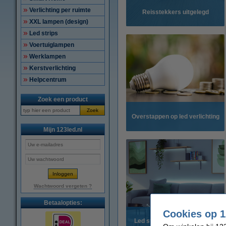
Verlichting per ruimte
Reisstekkers uitgelegd
XXL lampen (design)
Led strips
Voertuiglampen
Werklampen
Kerstverlichting
Helpcentrum
Zoek een product
Zoek
Overstappen op led verlichting
Mijn 123led.nl
Wachtwoord vergeten ?
Betaalopties:
Cookies op 1
Led strips: alle toepassingen