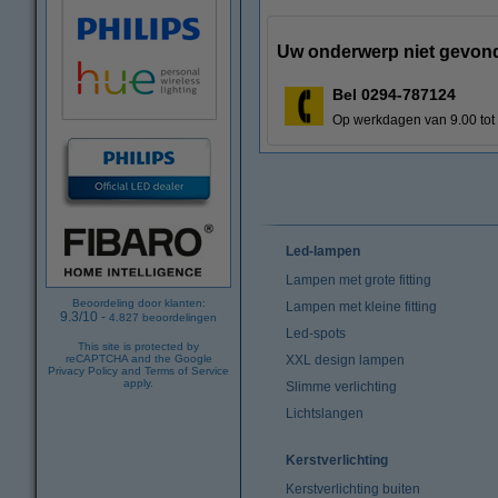
Uw onderwerp niet gevon
Bel
0294-787124
Op werkdagen van 9.00 tot
Led-lampen
Lampen met grote fitting
Beoordeling door klanten:
Lampen met kleine fitting
9.3
/
10
-
4.827
beoordelingen
Led-spots
This site is protected by
XXL design lampen
reCAPTCHA and the Google
Privacy Policy
and
Terms of Service
apply.
Slimme verlichting
Lichtslangen
Kerstverlichting
Kerstverlichting buiten