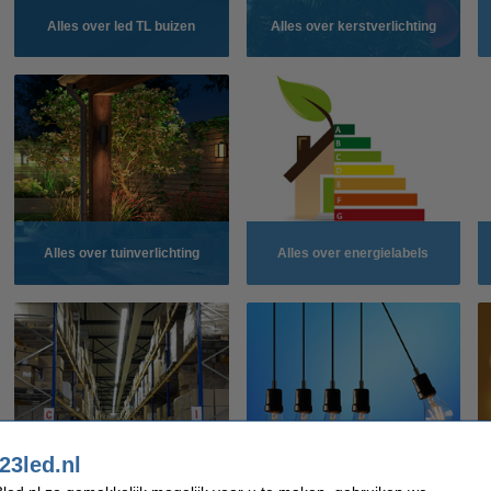
Alles over led TL buizen
Alles over kerstverlichting
Alles over tuinverlichting
Alles over energielabels
23led.nl
Alles over zakelijke verlichting
Voordelen van led verlichting