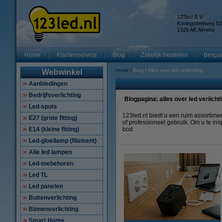
123led B.V.
Koningsbeltweg 52
1329 AK Almere
Home
Klantenservice
Blog
Zakelijk bestellen
Bespar
Home
Blog | Alles over led verlichting
Webwinkel
Aanbiedingen
Bedrijfsverlichting
Blogpagina: alles over led verlicht
Led-spots
123led.nl biedt u een ruim assortime
E27 (grote fitting)
of professioneel gebruik. Om u te in
E14 (kleine fitting)
bod.
Led-gloeilamp (filament)
Alle led lampen
Led-toebehoren
Led TL
Led panelen
Buitenverlichting
Binnenverlichting
Smart Home