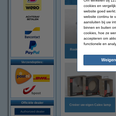
Om winkelen bij 123
cookies en vergelij
website goed werkt.
website continu te 
aansluiten bij uw i
binnen en buiten on
cookies, hoe ze we
accepteren om akko
functionele en anal
Rookmelder verplicht: 1 juli
2022
Weiger
Verzendopties:
Officiële dealer
Creëer uw eigen Calex lamp