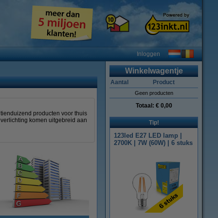
Inloggen
Winkelwagentje
Aantal
Product
Geen producten
Totaal:
€ 0,00
 tienduizend producten voor thuis
 verlichting komen uitgebreid aan
Tip!
123led E27 LED lamp |
2700K | 7W (60W) | 6 stuks