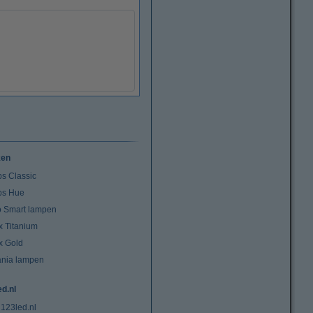
ken
ps Classic
ips Hue
io Smart lampen
x Titanium
x Gold
ania lampen
ed.nl
 123led.nl