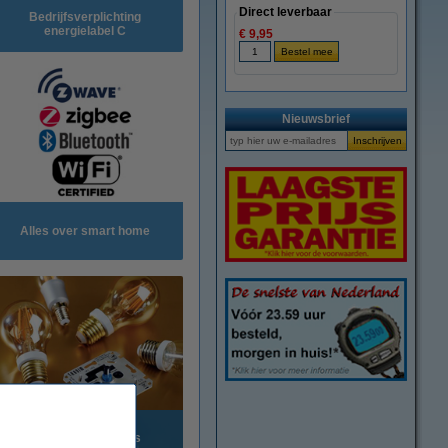
Direct leverbaar
Bedrijfsverplichting
energielabel C
€ 9,95
Nieuwsbrief
Alles over smart home
Alles over dimmers