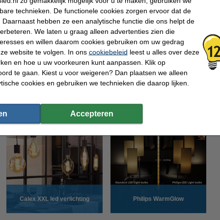
led.nl zo gemakkelijk mogelijk voor u te maken, gebruiken we
kbare technieken. De functionele cookies zorgen ervoor dat de
 Daarnaast hebben ze een analytische functie die ons helpt de
verbeteren. We laten u graag alleen advertenties zien die
nteresses en willen daarom cookies gebruiken om uw gedrag
ze website te volgen. In ons
cookiebeleid
leest u alles over deze
rken en hoe u uw voorkeuren kunt aanpassen. Klik op
ord te gaan. Kiest u voor weigeren? Dan plaatsen we alleen
ytische cookies en gebruiken we technieken die daarop lijken.
Wat is de Color Rendering
Voordelen van led kaarsen
Index
en
Accepteren
Calex XXL led verlichting
Philips WarmGlow