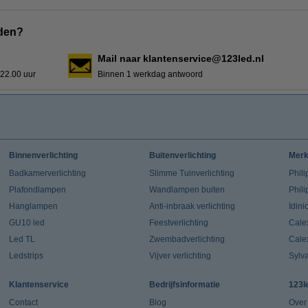
den?
Mail naar klantenservice@123led.nl
 22.00 uur
Binnen 1 werkdag antwoord
Binnenverlichting
Buitenverlichting
Mer
Badkamerverlichting
Slimme Tuinverlichting
Phili
Plafondlampen
Wandlampen buiten
Phil
Hanglampen
Anti-inbraak verlichting
Idin
GU10 led
Feestverlichting
Cale
Led TL
Zwembadverlichting
Cale
Ledstrips
Vijver verlichting
Sylv
Klantenservice
Bedrijfsinformatie
123l
Contact
Blog
Over