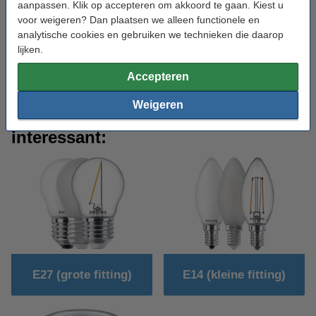
aanpassen. Klik op accepteren om akkoord te gaan. Kiest u
In ons assortiment vindt u méér dan tienduizend producten.
voor weigeren? Dan plaatsen we alleen functionele en
Naast alle technische aspecten die komen kijken bij het kiezen en
analytische cookies en gebruiken we technieken die daarop
installeren van led lampen die wij voor u toelichten in dit
lijken.
helpcentrum kunt u ook onze
blogs
bekijken om u te laten
inspireren. Op deze pagina vindt u diverse onderwerpen en
Accepteren
trends rondom led verlichting.
Weigeren
Iets anders nodig? Mogelijk ook
interessant:
E27 (grote fitting)
E14 (kleine fitting)