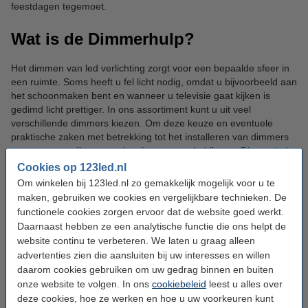
feestdagen tegemoet.
Wat is de Dimmerhulp?
Het dimmen van led verlichting zorgt voor een bepaalde sfeer in
een ruimte. Soms heeft u fel licht nodig, omdat u bijvoorbeeld aan
het schoonmaken bent en wanneer u televisie gaat kijken is
gedimd licht prettiger. In ons assortiment kunt u uit veel
verschillende dimmers kiezen. Om deze keuze en eventuele
praktische zaken met betrekking tot het installeren van dimmers
voor u eenvoudiger te maken kunt u terecht bij onze
Dimmerhulp
.
Cookies op 123led.nl
Led besparingscalculator
Om winkelen bij 123led.nl zo gemakkelijk mogelijk voor u te
maken, gebruiken we cookies en vergelijkbare technieken. De
functionele cookies zorgen ervoor dat de website goed werkt.
Gaat u van conventionele verlichting overstappen naar led
Daarnaast hebben ze een analytische functie die ons helpt de
verlichting of wilt u thuis of op kantoor led lampen vervangen?
Met onze
besparingscalculator
berekent u eenvoudig hoeveel
website continu te verbeteren. We laten u graag alleen
stroomkosten u kunt besparen.
advertenties zien die aansluiten bij uw interesses en willen
daarom cookies gebruiken om uw gedrag binnen en buiten
Blogs over led verlichting
onze website te volgen. In ons
cookiebeleid
leest u alles over
deze cookies, hoe ze werken en hoe u uw voorkeuren kunt