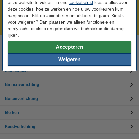
onze website te volgen. In ons
cookiebeleid
leest u alles over
Meer dan 5 miljoen klanten!
deze cookies, hoe ze werken en hoe u uw voorkeuren kunt
aanpassen. Klik op accepteren om akkoord te gaan. Kiest u
Voor 23.59 uur besteld, morgen in huis!
voor weigeren? Dan plaatsen we alleen functionele en
Laagsteprijsgarantie!
analytische cookies en gebruiken we technieken die daarop
lijken.
Accepteren
Hulp nodig? Bel ons op 0294-787124
Op werkdagen van 9.00 tot 17.30 uur
Weigeren
Led-lampen
Binnenverlichting
Buitenverlichting
Merken
Kerstverlichting