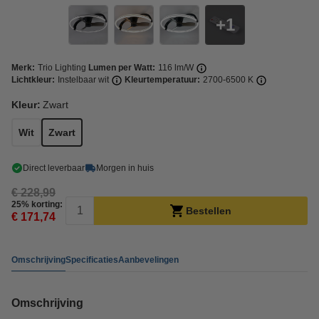
1
Merk:
Trio Lighting
Lumen per Watt:
116 lm/W
Lichtkleur:
Instelbaar wit
Kleurtemperatuur:
2700-6500 K
Kleur:
Zwart
Wit
Zwart
Direct leverbaar
Morgen in huis
€ 228,99
25% korting:
Bestellen
€ 171,74
Omschrijving
Specificaties
Aanbevelingen
Omschrijving