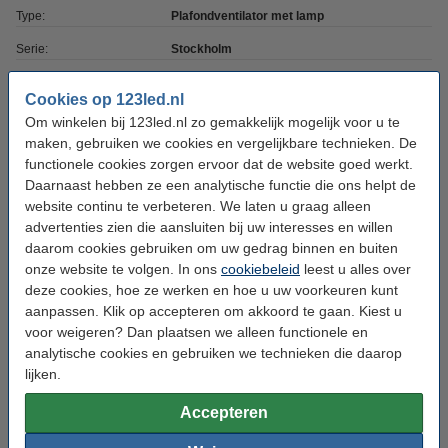
Type:
Plafondventilator met lamp
Serie:
Stockholm
Kleur:
Zwart
Cookies op 123led.nl
Vorm:
Rond
Om winkelen bij 123led.nl zo gemakkelijk mogelijk voor u te
maken, gebruiken we cookies en vergelijkbare technieken. De
CRI:
Ra> 80
functionele cookies zorgen ervoor dat de website goed werkt.
Lamp inbegrepen:
Ja
Daarnaast hebben ze een analytische functie die ons helpt de
website continu te verbeteren. We laten u graag alleen
Watt:
37 W
advertenties zien die aansluiten bij uw interesses en willen
Materiaal:
daarom cookies gebruiken om uw gedrag binnen en buiten
Kunststof
onze website te volgen. In ons
cookiebeleid
leest u alles over
Dimbaar:
Ja, intern
deze cookies, hoe ze werken en hoe u uw voorkeuren kunt
aanpassen. Klik op accepteren om akkoord te gaan. Kiest u
Bewegingssensor:
Nee
voor weigeren? Dan plaatsen we alleen functionele en
Voeding:
Netstroom
analytische cookies en gebruiken we technieken die daarop
lijken.
Voltage:
220-240 V
Accepteren
Hoogte:
23 cm
Diameter:
Ø 73,5 cm