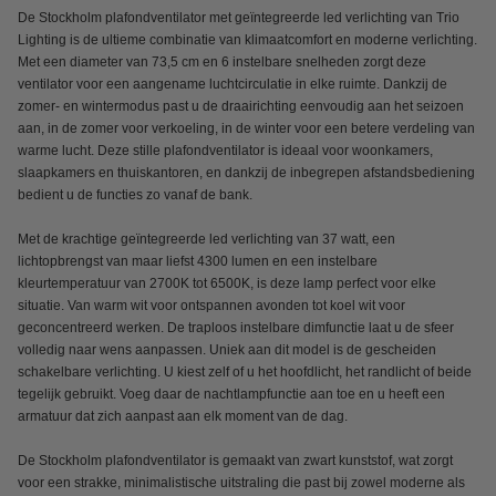
De Stockholm plafondventilator met geïntegreerde led verlichting van Trio
Lighting is de ultieme combinatie van klimaatcomfort en moderne verlichting.
Met een diameter van 73,5 cm en 6 instelbare snelheden zorgt deze
ventilator voor een aangename luchtcirculatie in elke ruimte. Dankzij de
zomer- en wintermodus past u de draairichting eenvoudig aan het seizoen
aan, in de zomer voor verkoeling, in de winter voor een betere verdeling van
warme lucht. Deze stille plafondventilator is ideaal voor woonkamers,
slaapkamers en thuiskantoren, en dankzij de inbegrepen afstandsbediening
bedient u de functies zo vanaf de bank.
Met de krachtige geïntegreerde led verlichting van 37 watt, een
lichtopbrengst van maar liefst 4300 lumen en een instelbare
kleurtemperatuur van 2700K tot 6500K, is deze lamp perfect voor elke
situatie. Van warm wit voor ontspannen avonden tot koel wit voor
geconcentreerd werken. De traploos instelbare dimfunctie laat u de sfeer
volledig naar wens aanpassen. Uniek aan dit model is de gescheiden
schakelbare verlichting. U kiest zelf of u het hoofdlicht, het randlicht of beide
tegelijk gebruikt. Voeg daar de nachtlampfunctie aan toe en u heeft een
armatuur dat zich aanpast aan elk moment van de dag.
De Stockholm plafondventilator is gemaakt van zwart kunststof, wat zorgt
voor een strakke, minimalistische uitstraling die past bij zowel moderne als