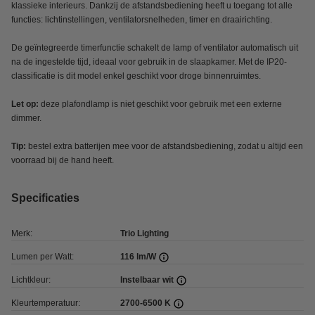
klassieke interieurs. Dankzij de afstandsbediening heeft u toegang tot alle
functies: lichtinstellingen, ventilatorsnelheden, timer en draairichting.
De geïntegreerde timerfunctie schakelt de lamp of ventilator automatisch uit
na de ingestelde tijd, ideaal voor gebruik in de slaapkamer. Met de IP20-
classificatie is dit model enkel geschikt voor droge binnenruimtes.
Let op:
deze plafondlamp is niet geschikt voor gebruik met een externe
dimmer.
Tip:
bestel extra batterijen mee voor de afstandsbediening, zodat u altijd een
voorraad bij de hand heeft.
Specificaties
Merk:
Trio Lighting
Lumen per Watt:
116 lm/W
Lichtkleur:
Instelbaar wit
Kleurtemperatuur:
2700-6500 K