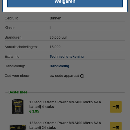
Weigeren
Beschermingsniveau:
IP20
Gebruik:
Binnen
Klasse:
I
Branduren:
30.000 uur
Aan/uitschakelingen:
15.000
Extra info:
Technische tekening
Handleiding:
Handleiding
Oud voor nieuw:
uw oude apparaat
Bestel mee
123accu Xtreme Power MN2400 Micro AAA
batterij 4 stuks
€ 3,95
123accu Xtreme Power MN2400 Micro AAA
batterij 24 stuks