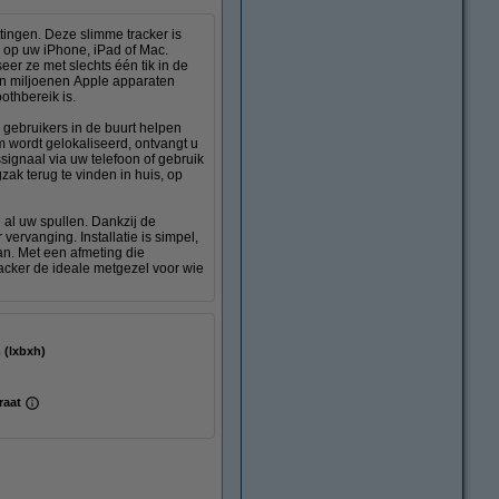
tingen. Deze slimme tracker is
 op uw iPhone, iPad of Mac.
seer ze met slechts één tik in de
an miljoenen Apple apparaten
othbereik is.
e gebruikers in de buurt helpen
 wordt gelokaliseerd, ontvangt u
signaal via uw telefoon of gebruik
ak terug te vinden in huis, op
an al uw spullen. Dankzij de
ervanging. Installatie is simpel,
n. Met een afmeting die
racker de ideale metgezel voor wie
x 8 mm (lxbxh)
raat