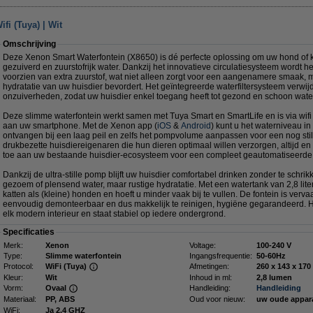
fi (Tuya) | Wit
Omschrijving
Deze Xenon Smart Waterfontein (X8650) is dé perfecte oplossing om uw hond of kat
gezuiverd en zuurstofrijk water. Dankzij het innovatieve circulatiesysteem wordt h
voorzien van extra zuurstof, wat niet alleen zorgt voor een aangenamere smaak,
hydratatie van uw huisdier bevordert. Het geïntegreerde waterfiltersysteem verwijde
onzuiverheden, zodat uw huisdier enkel toegang heeft tot gezond en schoon water,
Deze slimme waterfontein werkt samen met Tuya Smart en SmartLife en is via wif
aan uw smartphone. Met de Xenon app (
iOS
&
Android
) kunt u het waterniveau in
ontvangen bij een laag peil en zelfs het pompvolume aanpassen voor een nog stil
drukbezette huisdiereigenaren die hun dieren optimaal willen verzorgen, altijd en
toe aan uw bestaande huisdier-ecosysteem voor een compleet geautomatiseerde 
Dankzij de ultra-stille pomp blijft uw huisdier comfortabel drinken zonder te schri
gezoem of plensend water, maar rustige hydratatie. Met een watertank van 2,8 liter
katten als (kleine) honden en hoeft u minder vaak bij te vullen. De fontein is ver
eenvoudig demonteerbaar en dus makkelijk te reinigen, hygiëne gegarandeerd. He
elk modern interieur en staat stabiel op iedere ondergrond.
Specificaties
Merk:
Xenon
Voltage:
100-240 V
Type:
Slimme waterfontein
Ingangsfrequentie:
50-60Hz
Protocol:
WiFi (Tuya)
Afmetingen:
260 x 
Kleur:
Wit
Inhoud in ml:
2,8 lumen
Vorm:
Ovaal
Handleiding:
Handleiding
Materiaal:
PP, ABS
Oud voor nieuw:
uw oude appar
WiFi:
Ja 2.4 GHZ