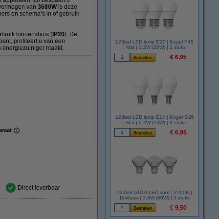
w apparaten. Zo bespaart u
l vermogen van
3680W
is deze
mers en schema’s in of gebruik
ebruik binnenshuis (
IP20
). De
ent, profiteert u van een
123led LED lamp E27 | Kogel P45
n energiezuiniger maakt.
| Mat | 2.2W (25W) | 3 stuks
€ 6,95
123led LED lamp E14 | Kogel G35
| Mat | 2.2W (25W) | 3 stuks
araat
€ 6,95
Direct leverbaar
123led GU10 LED spot | 2700K |
Dimbaar | 3.6W (50W) | 3 stuks
€ 9,50