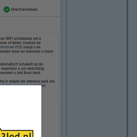
Direct leverbaar
ze WiFi schakelaar zet u
one of tablet. Dankzij de
droid
en
iOS
) voegt u de
pparaten waar en wanneer u maar
 automatisch schakelt op de
 waardoor u uw verlichting
anneer u niet thuis bent.
 in vrijwel elk interieur past. De
Zo maakt u uw woning snel en
Type F
4 x 31 x 82 mm (lxbxh)
0 °C