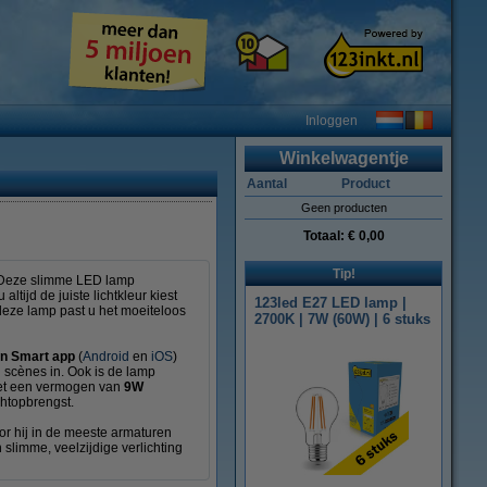
Inloggen
Winkelwagentje
Aantal
Product
Geen producten
Totaal:
€ 0,00
Tip!
. Deze slimme LED lamp
 altijd de juiste lichtkleur kiest
123led E27 LED lamp |
et deze lamp past u het moeiteloos
2700K | 7W (60W) | 6 stuks
n Smart app
(
Android
en
iOS
)
 scènes in. Ook is de lamp
 Met een vermogen van
9W
chtopbrengst.
r hij in de meeste armaturen
 slimme, veelzijdige verlichting