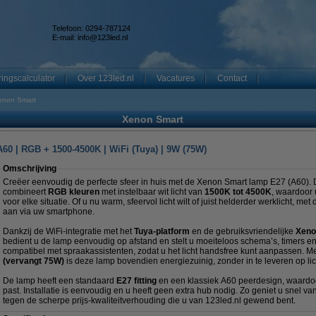
Telefoon: 0294-787124
E-mail:
info@123led.nl
ingscalculator
Over 123led.nl
Vacatures
Contact
enon Smart
Xenon Smart
60 | RGB + 1500-4500K | WiFi (Tuya) | 9W (75W)
Omschrijving
Creëer eenvoudig de perfecte sfeer in huis met de Xenon Smart lamp E27 (A60)
combineert
RGB kleuren
met instelbaar wit licht van
1500K tot 4500K
, waardoor u
voor elke situatie. Of u nu warm, sfeervol licht wilt of juist helderder werklicht, m
aan via uw smartphone.
Dankzij de WiFi-integratie met het
Tuya-platform
en de gebruiksvriendelijke
Xeno
bedient u de lamp eenvoudig op afstand en stelt u moeiteloos schema’s, timers en
compatibel met spraakassistenten, zodat u het licht handsfree kunt aanpassen.
(vervangt 75W)
is deze lamp bovendien energiezuinig, zonder in te leveren op li
De lamp heeft een standaard
E27 fitting
en een klassiek A60 peerdesign, waardoo
past. Installatie is eenvoudig en u heeft geen extra hub nodig. Zo geniet u snel van
tegen de scherpe prijs-kwaliteitverhouding die u van 123led.nl gewend bent.