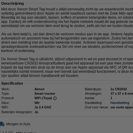
Omschrijving
Met deze Xenon Smart Tag houdt u altijd eenvoudig zicht op uw waardevolle bezit
volledig gelicentieerd door Apple en werkt naadloos samen met de Zoek Mijn-app
Bevestig de tag aan sleutels, tassen, koffers of andere belangrijke items, en lokali
app. Dankzij de wifi-ondersteuning via het Apple-netwerk maakt de tag gebruik v
wereldwijd om uw verloren item snel terug te vinden, zelfs als het ver buiten blueto
Als uw item kwijt is, zet dan direct de verloren modus aan in de app. Andere Appl
automatisch en anoniem mee bij het terugvinden van uw eigendom. Zodra het item
direct een melding met de laatste bekende locatie. Activeer daarnaast een geluids
spraakgestuurde zoekopdrachten via Siri om snel uw sleutels, portemonnee of rugz
kantoor of onderweg.
De Xenon Smart Tag is ultralicht, stijlvol uitgevoerd in wit en past discreet in of a
verwisselbare CR2032 knoopcelbatterij gaat het apparaat tot een jaar mee zonder v
koppel de tag met één druk op de knop aan uw Apple-apparaat via NFC of QR-sca
nauwelijks ruimte inneemt, maar een bereik dat wereldwijd functioneert, is deze t
zijn spullen altijd binnen handbereik wil houden.
Specificaties
Merk:
Xenon
Batterijtype:
1x CR2032
Type:
Smart tracker
Afmetingen:
37 x 37 
Protocol:
WiFi (Tuya)
Aantal:
1
Kleur:
Wit
Handleiding:
Handleiding
WiFi:
Ja 2.4 GHZ
Oud voor nieuw:
uw oude appa
Batterijen inbegrepen:
Ja
Morgen in huis