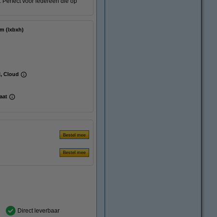
. Perfect voor iedereen die op
 x 82 mm (lxbxh)
l, Cloud
aat
Direct leverbaar