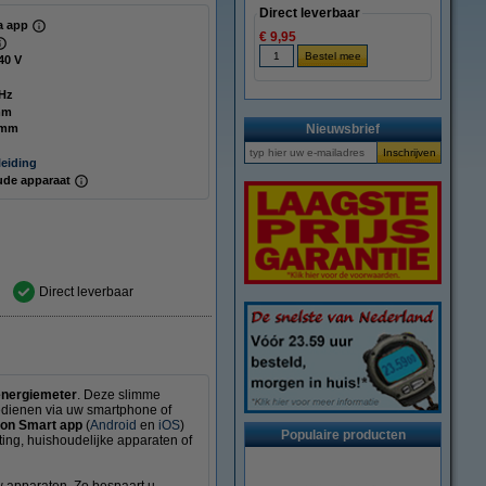
Direct leverbaar
ia app
€ 9,95
40 V
Hz
mm
 mm
Nieuwsbrief
eiding
ude apparaat
Direct leverbaar
energiemeter
. Deze slimme
edienen via uw smartphone of
on Smart app
(
Android
en
iOS
)
Populaire producten
ing, huishoudelijke apparaten of