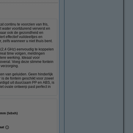
 continu te voorzien van fris,
et water voortdurend ververst en
 maar ook de gezondheid en
rt effectief vuildeeltjes en
 zelfs wanneer u niet thuis bent.
i (2,4 GHz) eenvoudig te koppelen
 real time volgen, meldingen
lere werking. Ideaal voor
 overal. Voeg deze slimme fontein
verzorging.
kken van geluiden. Geen hinderlijk
 is de fontein geschikt voor zowel
vaardigd uit duurzaam PP en ABS, is
t ovale ontwerp past perfect in
143 x 170 mm (lxbxh)
aat