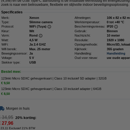
(4,5W) en de USB Type-C aansluiting is de installatie eenvoudig en energiezuinig
zoek is naar een betrouwbare, flexibele en stijlvolle indoor beveiligingsoplossing.
Specificaties
Merk:
Xenon
Afmetingen:
106 x 82
Type:
Slimme camera
Werktemperatuur:
0 tot +40 °C
Protocol:
WiFi (Tuya)
Beschermingsniveau:
IP20
Kleur:
Wit
Gebruik:
Binnen
Vorm:
Rond
Nachtzicht:
10 meter
Watt:
4,5 W
Resolutie:
1920 x 1080
WiFi:
Ja 2.4 GHZ
Opslagmethode:
MicroSD, lokaa
Wifi bereik:
Max. 25 meter
Kijkhoek:
355 graden
Bewegingssensor:
Ja
Handleiding:
Handleiding
Voltage:
5 V
Oud voor nieuw:
uw oude appar
Stekker type:
USB
Bestel mee:
123inkt Micro SDXC geheugenkaart | Class 10 inclusief SD adapter | 32GB
€ 9,50
123inkt Micro SDXC geheugenkaart | Class 10 inclusief adapter | 64GB
€ 8,50
Morgen in huis
€ 34,95
20% korting:
€ 27,96
 23,11 Exclusief 21% BTW