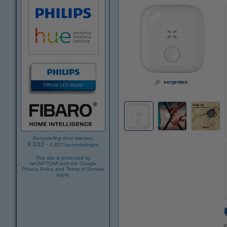
vergroten
Beoordeling door klanten:
9.3
/
10
-
4.827
beoordelingen
This site is protected by
reCAPTCHA and the Google
Privacy Policy
and
Terms of Service
apply.