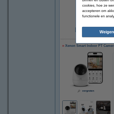
cookies, hoe ze we
accepteren om akko
functionele en anal
Weiger
€
Xenon Smart Indoor PT Camera |
vergroten
1