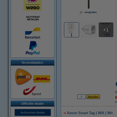
vergroten
1
Verzendopties:
€
Officiële dealer
Xenon Smart Tag | Wifi | Wit