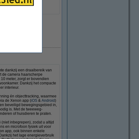
ing
apparaat
Direct leverbaar
e dankzij een draaibereik van
ert de camera haarscherpe
t 10 meter, zorgt er bovendien
de woonkamer. Dankzij het compacte
r interieur.
nning én objecttracking, waarmee
 via de Xenon app (
iOS
&
Android
)
een beveiligd bewegingsgebied in,
nodig is. Met de tweeweg-
nderen of huisdieren te praten.
iet inbegrepen), zodat u altijd
s en microfoon fysiek uit voor
enon app, ook binnen enkele
 Dankzij het lage energieverbruik