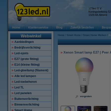
123led B.V.
Koningsbeltweg 52
1329 AK Almere
Home
Klantenservice
Blog
Zakelijk bestellen
Bespar
Home
Smart Home
Smart Home Merken
X
Webwinkel
Aanbiedingen
Bedrijfsverlichting
Xenon Smart lamp E27 | Peer A
Led-spots
E27 (grote fitting)
E14 (kleine fitting)
Led-gloeilamp (filament)
Alle led lampen
Led-toebehoren
Led TL
Led panelen
vergroten
Buitenverlichting
Binnenverlichting
Smart Home