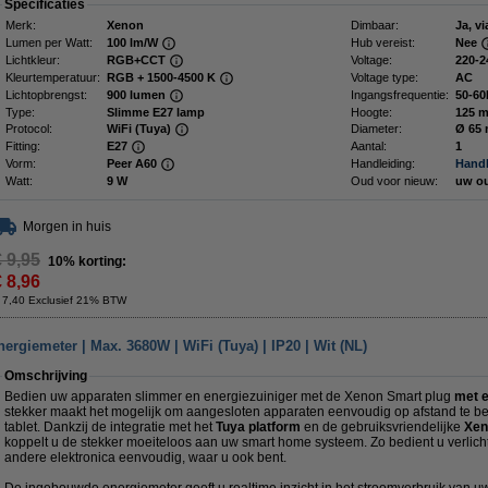
Specificaties
Merk:
Xenon
Dimbaar:
Ja, v
Lumen per Watt:
100 lm/W
Hub vereist:
Nee
Lichtkleur:
RGB+CCT
Voltage:
220-2
Kleurtemperatuur:
RGB + 1500-4500 K
Voltage type:
AC
Lichtopbrengst:
900 lumen
Ingangsfrequentie:
50-60
Type:
Slimme E27 lamp
Hoogte:
125 
Protocol:
WiFi (Tuya)
Diameter:
Ø 65
Fitting:
E27
Aantal:
1
Vorm:
Peer A60
Handleiding:
Handl
Watt:
9 W
Oud voor nieuw:
uw o
Morgen in huis
€ 9,95
10% korting:
€ 8,96
 7,40 Exclusief 21% BTW
ergiemeter | Max. 3680W | WiFi (Tuya) | IP20 | Wit (NL)
Omschrijving
Bedien uw apparaten slimmer en energiezuiniger met de Xenon Smart plug
met 
stekker maakt het mogelijk om aangesloten apparaten eenvoudig op afstand te b
tablet. Dankzij de integratie met het
Tuya platform
en de gebruiksvriendelijke
Xen
koppelt u de stekker moeiteloos aan uw smart home systeem. Zo bedient u verlicht
andere elektronica eenvoudig, waar u ook bent.