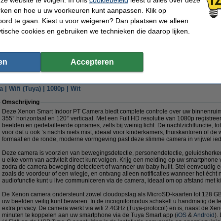
Wifi bereik:
Max. 30 meter
Handleiding:
Handleid
rken en hoe u uw voorkeuren kunt aanpassen. Klik op
Voltage:
100-240 V
Oud voor nieuw:
uw oude 
ord te gaan. Kiest u voor weigeren? Dan plaatsen we alleen
ytische cookies en gebruiken we technieken die daarop lijken.
Morgen in huis
€ 14,95
10% korting:
€ 13,46
en
Accepteren
 11,12 Exclusief 21% BTW
 Wifi (Tuya) | 1080p | Wit
Omschrijving
Deze Xenon Smart Indoor PT Camera biedt complete controle over uw binnenruimt
355° horizontaal en 120° verticaal. Met een Full HD resolutie van 1080p registre
beelden en gedetailleerde opnames, zelfs bij weinig licht. De nachtzichtfunctie, to
voor dat u ook ’s nachts niets mist, ideaal voor kinderkamers, thuiskantoren of 
formaat en de ronde, moderne vormgeving past deze slimme camera in vrijwel iede
Deze camera is voorzien van bewegingsdetectie, personendetectie, geluidsherke
u elke vorm van activiteit direct kunt volgen. Krijg een melding op uw smartphone
zodra de camera beweging detecteert of wanneer uw baby huilt. Stel eenvoudig 
zoals de voordeur of een wiegje, en ontvang alleen notificaties wanneer het écht 
audiofunctie kunt u live communiceren via de camera, ideaal om op afstand met ki
De Xenon camera ondersteunt zowel cloudopslag als MicroSD-kaarten tot 128 GB (n
uw beelden veilig kunt bewaren. In de incognitomodus schakelt u handmatig de len
extra privacy. De camera werkt via wifi 2.4GHz (Tuya-protocol) en is, naast de X
minuten te koppelen aan uw smartphone via de Tuya Smart app (
iOS
&
Android
).