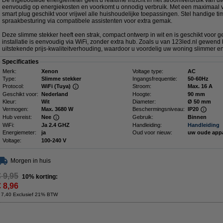
De ingebouwde energiemeter geeft u realtime inzicht in het stroomverbruik van u
eenvoudig op energiekosten en voorkomt u onnodig verbruik. Met een maximaa
smart plug geschikt voor vrijwel alle huishoudelijke toepassingen. Stel handige ti
spraakbesturing via compatibele assistenten voor extra gemak.
Deze slimme stekker heeft een strak, compact ontwerp in wit en is geschikt voor g
installatie is eenvoudig via WiFi, zonder extra hub. Zoals u van 123led.nl gewend b
uitstekende prijs-kwaliteitverhouding, waardoor u voordelig uw woning slimmer e
Specificaties
Merk:
Xenon
Voltage type:
AC
Type:
Slimme stekker
Ingangsfrequentie:
50-60Hz
Protocol:
WiFi (Tuya)
Stroom:
Max. 16 A
Geschikt voor:
Nederland
Hoogte:
90 mm
Kleur:
Wit
Diameter:
Ø 50 mm
Vermogen:
Max. 3680 W
Beschermingsniveau:
IP20
Hub vereist:
Nee
Gebruik:
Binnen
WiFi:
Ja 2.4 GHZ
Handleiding:
Handleiding
Energiemeter:
ja
Oud voor nieuw:
uw oude app
Voltage:
100-240 V
Morgen in huis
€ 9,95
10% korting:
€ 8,96
 7,40 Exclusief 21% BTW