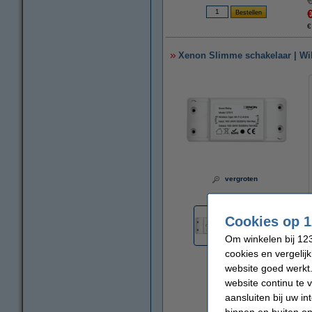
€
Xenon Slimme schakelaar | WiFi
vergroten
Cookies op 1
Om winkelen bij 123
cookies en vergelij
website goed werkt.
website continu te 
aansluiten bij uw i
binnen en buiten on