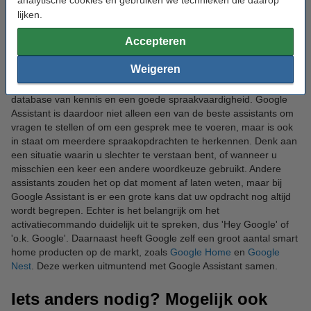
communiceren wat het gebruik van slimme producten eenvoudig
lijken.
maakt. Zo kunt u bijvoorbeeld Google Assistant vertellen om uw
slimme verlichting
aan te doen of om een apparaat dat is
Accepteren
aangesloten op een
slimme stekker
aan of uit te zetten.
Weigeren
Daarnaast beschikt Google Assistant over een zeer grote
database van kennis en een goede spraakvaardigheid. Google
Assistant is daardoor niet alleen een van de beste assistants om
vragen te stellen of om een gesprek mee te voeren, maar is ook
in staat om meerdere spraakopdrachten te herkennen. Denk aan
een situatie waarin u slechter te verstaan bent, of wanneer u
misschien een keer een andere woordkeuze gebruikt. Andere
assistants zouden het op dat moment af laten weten, maar bij
Google Assistant is er een grote kans dat uw opdracht nog altijd
wordt begrepen. Echter is het belangrijk om het
activatiecommando duidelijk uit te spreken, dus 'Hey Google' of
'o.k. Google'. Daarnaast heeft Google zelf een groot aantal smart
home producten op de markt, zoals
Google Home
en
Google
Nest
. Deze werken uitmuntend met Google Assistant samen.
Iets anders nodig? Mogelijk ook