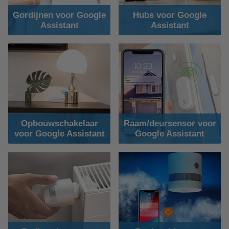
Gordijnen voor Google
Hubs voor Google
Assistant
Assistant
Opbouwschakelaar
Raam/deursensor voor
voor Google Assistant
Google Assistant