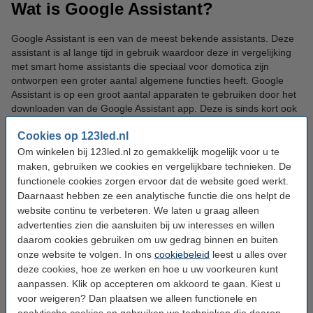
Wat is Google Assistant?
Google Assistant is een van de meest bekende assistants. Deze
assistant is al lange tijd in gebruik waardoor deze in vergelijking
met smart home assistants die speciaal voor domotica zijn
ontworpen een groter aantal algemene functies heeft. Google
Assistant is op een groot aantal apparaten te gebruiken door het
downloaden van de Google Assistant app. Deze is sinds kort ook
op iPhone en andere Apple apparaten gratis beschikbaar.
Cookies op 123led.nl
Om winkelen bij 123led.nl zo gemakkelijk mogelijk voor u te
Wat u kunt doen met slimme
maken, gebruiken we cookies en vergelijkbare technieken. De
producten die zijn aangesloten op
functionele cookies zorgen ervoor dat de website goed werkt.
Daarnaast hebben ze een analytische functie die ons helpt de
Google Assistant
website continu te verbeteren. We laten u graag alleen
advertenties zien die aansluiten bij uw interesses en willen
Google Assistant is spraak gestuurd. Hierdoor is het mogelijk om
daarom cookies gebruiken om uw gedrag binnen en buiten
uw stem te gebruiken om uw slimme apparaten opdrachten te
onze website te volgen. In ons
cookiebeleid
leest u alles over
geven, waardoor het niet meer nodig is om zelf een knop in te
deze cookies, hoe ze werken en hoe u uw voorkeuren kunt
drukken om uw slimme apparaten aan of uit te schakelen. Google
aanpassen. Klik op accepteren om akkoord te gaan. Kiest u
Assistant beschikt over Nederlandse taalondersteuning, dus u
voor weigeren? Dan plaatsen we alleen functionele en
kunt prima in het Nederlands met Google Assistant
analytische cookies en gebruiken we technieken die daarop