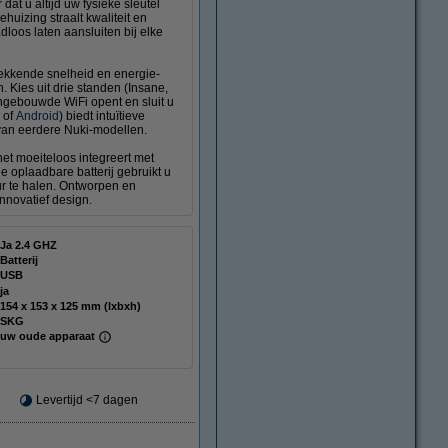
at u altijd uw fysieke sleutel
huizing straalt kwaliteit en
dloos laten aansluiten bij elke
wekkende snelheid en energie-
n. Kies uit drie standen (Insane,
ngebouwde WiFi opent en sluit u
of
Android
) biedt intuïtieve
 van eerdere Nuki-modellen.
het moeiteloos integreert met
 oplaadbare batterij gebruikt u
eur te halen. Ontworpen en
nnovatief design.
Ja 2.4 GHZ
Batterij
USB
ja
154 x 153 x 125 mm (lxbxh)
SKG
uw oude apparaat
Levertijd <7 dagen