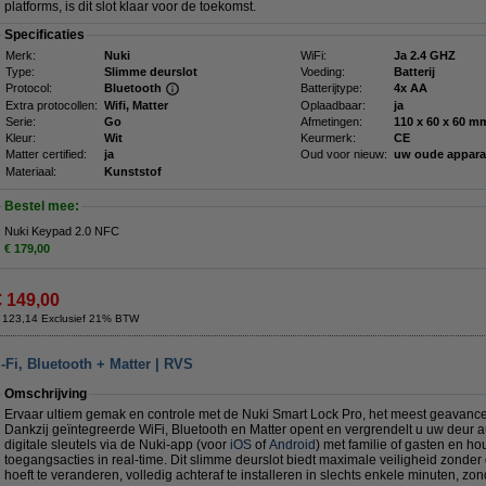
platforms, is dit slot klaar voor de toekomst.
Specificaties
Merk:
Nuki
WiFi:
Ja 2.4 GHZ
Type:
Slimme deurslot
Voeding:
Batterij
Protocol:
Bluetooth
Batterijtype:
4x AA
Extra protocollen:
Wifi, Matter
Oplaadbaar:
ja
Serie:
Go
Afmetingen:
110 x 60 
Kleur:
Wit
Keurmerk:
CE
Matter certified:
ja
Oud voor nieuw:
uw oude appar
Materiaal:
Kunststof
Bestel mee:
Nuki Keypad 2.0 NFC
€ 179,00
€ 149,00
 123,14 Exclusief 21% BTW
Fi, Bluetooth + Matter | RVS
Omschrijving
Ervaar ultiem gemak en controle met de Nuki Smart Lock Pro, het meest geavance
Dankzij geïntegreerde WiFi, Bluetooth en Matter opent en vergrendelt u uw deur a
digitale sleutels via de Nuki-app (voor
iOS
of
Android
) met familie of gasten en hou
toegangsacties in real-time. Dit slimme deurslot biedt maximale veiligheid zonder
hoeft te veranderen, volledig achteraf te installeren in slechts enkele minuten, zon