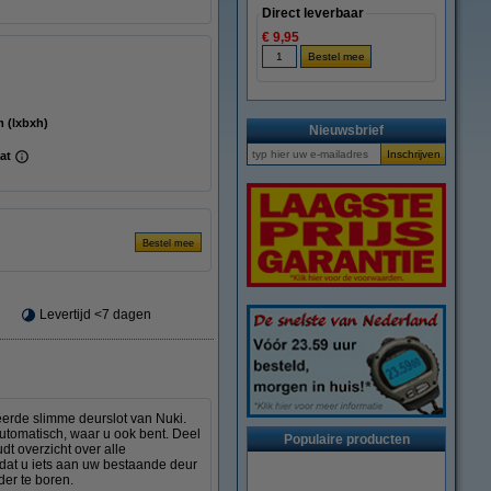
Direct leverbaar
€ 9,95
x 60 mm (lxbxh)
Nieuwsbrief
aat
Levertijd <7 dagen
erde slimme deurslot van Nuki.
utomatisch, waar u ook bent. Deel
Populaire producten
dt overzicht over alle
 dat u iets aan uw bestaande deur
der te boren.