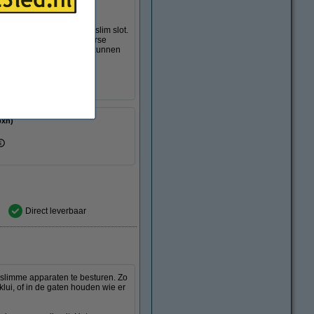
e deur ontgrendelen en
e.
omgetoverd wordt in een slim slot.
 dat u de telefoon niet perse
 ouderen. Met één keyfob kunnen
r dat de toegangsrechten
lxbxh)
Direct leverbaar
slimme apparaten te besturen. Zo
klui, of in de gaten houden wie er