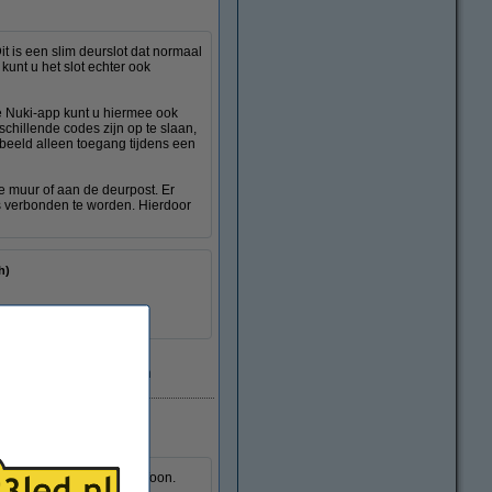
t is een slim deurslot dat normaal
unt u het slot echter ook
e Nuki-app kunt u hiermee ook
hillende codes zijn op te slaan,
beeld alleen toegang tijdens een
 muur of aan de deurpost. Er
s verbonden te worden. Hierdoor
xh)
Levertijd <7 dagen
 te bedienen zonder telefoon.