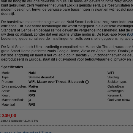
van de hoogste veiligheidsklasse in huis. De nood- en gevarenfunctie zorgt ervoor d
kunt gebruiken, zelfs wanneer het Smart Lock is geïnstalleerd. De roestvrijstalen be
modern design uit, terwijl de verwisselbare basisringen in zwart en wit het slot naa
deurstijl.
De borstelloze motortechnologie van de Nuki Smart Lock Ultra zorgt voor indruk
efficiëntie. Dit is dezelfde technologie die wordt toegepast in elektrische voertuige
Standard of Gentle) en bepaal zelf de gewenste vergrendelingssnelheid. Met de i
uw deur op afstand, zonder dat een aparte Bridge nodig is. De Nuki-app (voor
iOS
bediening, gepersonaliseerde instellingen en zelfs een snelle gegevensmigratie
De Nuki Smart Lock Ultra is volledig compatibel met Matter via Thread, waardoor 
grote Smart Home platforms zoals Google Home, Alexa en Apple Home. Dankzij de
het slot langdurig en laadt u het volledig op in slechts 2 uur, zonder het van de d
geproduceerd in Europa, staat dit slot symbool voor betrouwbaarheid, privacy en i
Specificaties
Merk:
Nuki
WiFi:
Type:
Slimme deurslot
Voeding:
Protocol:
WiFi, Matter over Thread, Bluetooth
Stekker type:
Extra protocollen:
Matter
Oplaadbaar:
Serie:
Ultra
Afmetingen:
Kleur:
RVS
Keurmerk:
Matter certified:
ja
Oud voor nieuw:
Materiaal:
RVS
€ 349,00
 288,43 Exclusief 21% BTW