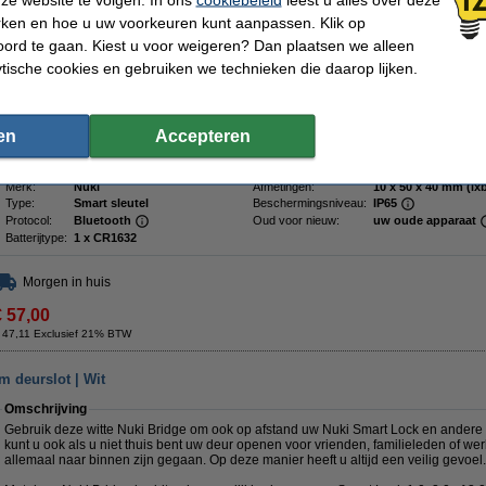
Dus bent u uw telefoon vergeten of is de batterij leeg? Dan kunt u ook gewoon d
vergrendelen. Dankzij het handige formaat neemt u de keyfob altijd makkelijk me
rken en hoe u uw voorkeuren kunt aanpassen. Klik op
ord te gaan. Kiest u voor weigeren? Dan plaatsen we alleen
Het slimme deurslot monteert u over uw normale cilinder heen, zodat uw deurslot 
Bediening gaat dan via een app op uw telefoon of tablet. Deze keyfob zorgt ervoor
ytische cookies en gebruiken we technieken die daarop lijken.
nodig heeft. Het makkelijke systeem is bovendien ook geschikt voor kinderen en
bovendien tot wel honderd Smart Locks bediend worden.
En raakt u de keyfob per ongeluk kwijt? Geen probleem! Via de app zorgt u ervoo
en
Accepteren
kwijtgescholden worden, zodat hiermee de veiligheid niet in het geding komt.
Specificaties
Merk:
Nuki
Afmetingen:
10 x 50 x 40 mm (
Type:
Smart sleutel
Beschermingsniveau:
IP65
Protocol:
Bluetooth
Oud voor nieuw:
uw oude apparaat
Batterijtype:
1 x CR1632
Morgen in huis
€ 57,00
 47,11 Exclusief 21% BTW
m deurslot | Wit
Omschrijving
Gebruik deze witte Nuki Bridge om ook op afstand uw Nuki Smart Lock en andere 
kunt u ook als u niet thuis bent uw deur openen voor vrienden, familieleden of wer
allemaal naar binnen zijn gegaan. Op deze manier heeft u altijd een veilig gevoel.