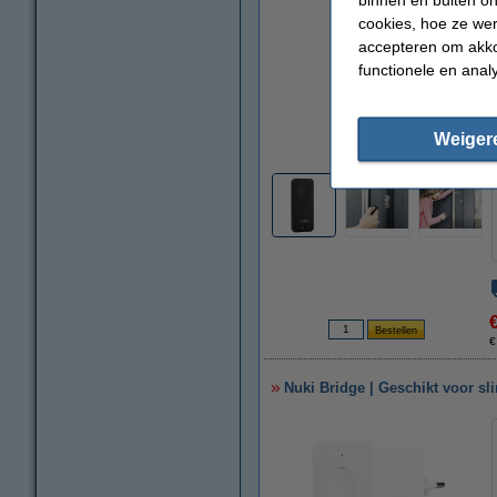
cookies, hoe ze we
accepteren om akko
functionele en anal
vergroten
Weiger
€
Nuki Bridge | Geschikt voor sli