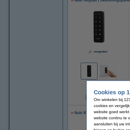
Nuki Keypad | Bedieningspanee
vergroten
Cookies op 1
Om winkelen bij 123
€
cookies en vergelij
website goed werkt.
Nuki Keyfob | Geschikt voor sl
website continu te 
aansluiten bij uw i
binnen en buiten on