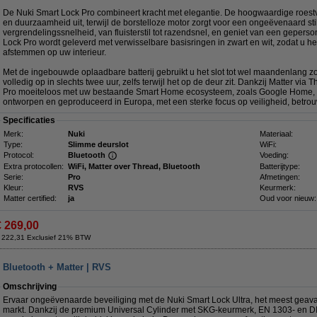
De Nuki Smart Lock Pro combineert kracht met elegantie. De hoogwaardige roestvri
en duurzaamheid uit, terwijl de borstelloze motor zorgt voor een ongeëvenaard sti
vergrendelingssnelheid, van fluisterstil tot razendsnel, en geniet van een gepers
Lock Pro wordt geleverd met verwisselbare basisringen in zwart en wit, zodat u het
afstemmen op uw interieur.
Met de ingebouwde oplaadbare batterij gebruikt u het slot tot wel maandenlang zo
volledig op in slechts twee uur, zelfs terwijl het op de deur zit. Dankzij Matter via
Pro moeiteloos met uw bestaande Smart Home ecosysteem, zoals Google Home, Ap
ontworpen en geproduceerd in Europa, met een sterke focus op veiligheid, betro
Specificaties
Merk:
Nuki
Materiaal:
Type:
Slimme deurslot
WiFi:
Protocol:
Bluetooth
Voeding:
Extra protocollen:
WiFi, Matter over Thread, Bluetooth
Batterijtype:
Serie:
Pro
Afmetingen:
Kleur:
RVS
Keurmerk:
Matter certified:
ja
Oud voor nieuw:
€ 269,00
 222,31 Exclusief 21% BTW
, Bluetooth + Matter | RVS
Omschrijving
Ervaar ongeëvenaarde beveiliging met de Nuki Smart Lock Ultra, het meest geav
markt. Dankzij de premium Universal Cylinder met SKG-keurmerk, EN 1303- en DI