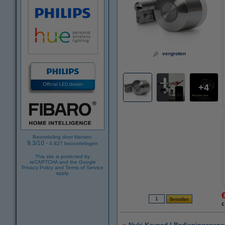
vergroten
4
Beoordeling door klanten:
9.3
/
10
-
4.827
beoordelingen
This site is protected by
reCAPTCHA and the Google
Privacy Policy
and
Terms of Service
apply.
€