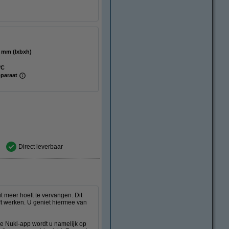
x 70 x 22 mm (lxbxh)
°C
pparaat
Direct leverbaar
t meer hoeft te vervangen. Dit
jft werken. U geniet hiermee van
 de Nuki-app wordt u namelijk op