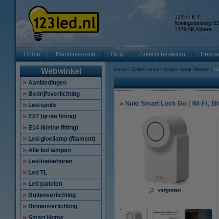
123led B.V.
Koningsbeltweg 52
1329 AK Almere
Home
Klantenservice
Blog
Zakelijk bestellen
Bespar
Home
Smart Home
Smart Home Merken
Nu
Webwinkel
Aanbiedingen
Bedrijfsverlichting
Nuki Smart Lock Go | Wi-Fi, Bl
Led-spots
E27 (grote fitting)
E14 (kleine fitting)
Led-gloeilamp (filament)
Alle led lampen
Led-toebehoren
Led TL
Led panelen
vergroten
Buitenverlichting
Binnenverlichting
Smart Home