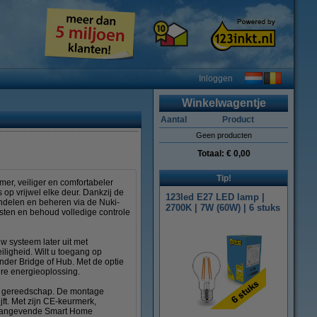
Inloggen
Winkelwagentje
Aantal
Product
Geen producten
Totaal:
€ 0,00
Tip!
mer, veiliger en comfortabeler
op vrijwel elke deur. Dankzij de
123led E27 LED lamp |
endelen en beheren via de Nuki-
2700K | 7W (60W) | 6 stuks
gasten en behoud volledige controle
 systeem later uit met
ligheid. Wilt u toegang op
der Bridge of Hub. Met de optie
re energieoplossing.
er gereedschap. De montage
ft. Met zijn CE-keurmerk,
oonaangevende Smart Home