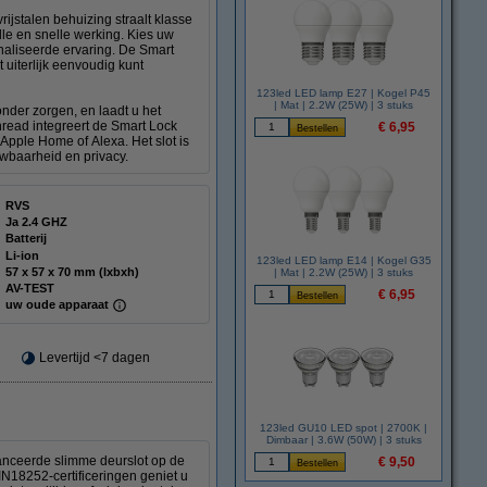
jstalen behuizing straalt klasse
lle en snelle werking. Kies uw
onaliseerde ervaring. De Smart
 uiterlijk eenvoudig kunt
123led LED lamp E27 | Kogel P45
| Mat | 2.2W (25W) | 3 stuks
nder zorgen, en laadt u het
 Thread integreert de Smart Lock
€ 6,95
ple Home of Alexa. Het slot is
uwbaarheid en privacy.
RVS
Ja 2.4 GHZ
Batterij
Li-ion
123led LED lamp E14 | Kogel G35
57 x 57 x 70 mm (lxbxh)
| Mat | 2.2W (25W) | 3 stuks
AV-TEST
€ 6,95
uw oude apparaat
Levertijd <7 dagen
123led GU10 LED spot | 2700K |
Dimbaar | 3.6W (50W) | 3 stuks
anceerde slimme deurslot op de
€ 9,50
N18252-certificeringen geniet u