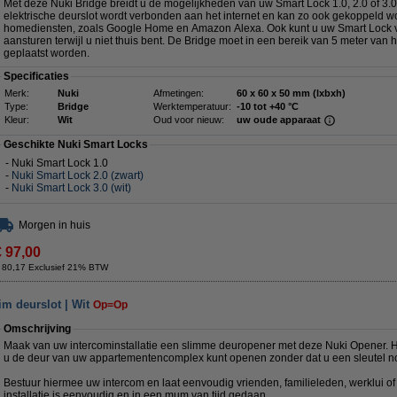
Met deze Nuki Bridge breidt u de mogelijkheden van uw Smart Lock 1.0, 2.0 of 3.0
elektrische deurslot wordt verbonden aan het internet en kan zo ook gekoppeld 
homediensten, zoals Google Home en Amazon Alexa. Ook kunt u uw Smart Lock v
aansturen terwijl u niet thuis bent. De Bridge moet in een bereik van 5 meter van
geplaatst worden.
Specificaties
Merk:
Nuki
Afmetingen:
60 x 60 x 50 mm (lxbxh)
Type:
Bridge
Werktemperatuur:
-10 tot +40 °C
Kleur:
Wit
Oud voor nieuw:
uw oude apparaat
Geschikte Nuki Smart Locks
- Nuki Smart Lock 1.0
-
Nuki Smart Lock 2.0 (zwart)
-
Nuki Smart Lock 3.0 (wit)
Morgen in huis
€ 97,00
 80,17 Exclusief 21% BTW
im deurslot | Wit
Op=Op
Omschrijving
Maak van uw intercominstallatie een slimme deuropener met deze Nuki Opener. H
u de deur van uw appartementencomplex kunt openen zonder dat u een sleutel no
Bestuur hiermee uw intercom en laat eenvoudig vrienden, familieleden, werklui o
installatie is eenvoudig en in een mum van tijd gedaan.