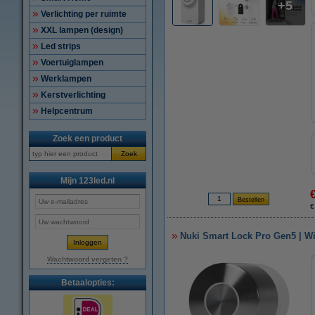
5
Verlichting per ruimte
XXL lampen (design)
Led strips
Voertuiglampen
Werklampen
Kerstverlichting
Helpcentrum
Zoek een product
Zoek
Mijn 123led.nl
€
Nuki Smart Lock Pro Gen5 | Wi-
Wachtwoord vergeten ?
Betaalopties: