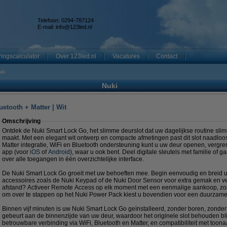
Telefoon: 0294-787124
E-mail:
info@123led.nl
ingscalculator
Over 123led.nl
Vacatures
Contact
ki
Nuki
uetooth + Matter | Wit
Omschrijving
Ontdek de Nuki Smart Lock Go, het slimme deurslot dat uw dagelijkse routine slim
maakt. Met een elegant wit ontwerp en compacte afmetingen past dit slot naadloos 
Matter integratie, WiFi en Bluetooth ondersteuning kunt u uw deur openen, vergr
app (voor
iOS
of
Android
), waar u ook bent. Deel digitale sleutels met familie of 
over alle toegangen in één overzichtelijke interface.
De Nuki Smart Lock Go groeit met uw behoeften mee. Begin eenvoudig en breid uw
accessoires zoals de Nuki Keypad of de Nuki Door Sensor voor extra gemak en vei
afstand? Activeer Remote Access op elk moment met een eenmalige aankoop, zon
om over te stappen op het Nuki Power Pack kiest u bovendien voor een duurzame
Binnen vijf minuten is uw Nuki Smart Lock Go geïnstalleerd, zonder boren, zond
gebeurt aan de binnenzijde van uw deur, waardoor het originele slot behouden blij
betrouwbare verbinding via WiFi, Bluetooth en Matter, en compatibiliteit met t