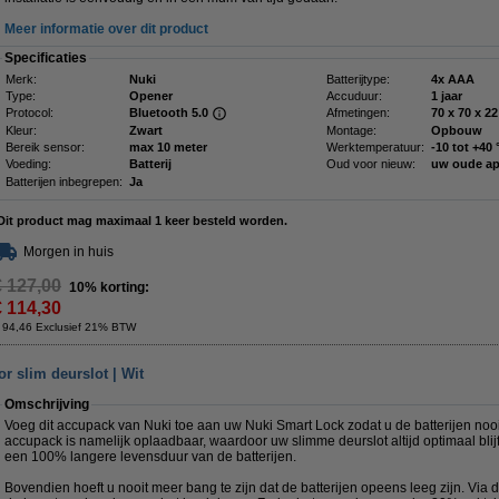
Meer informatie over dit product
Specificaties
Merk:
Nuki
Batterijtype:
4x AAA
Type:
Opener
Accuduur:
1 jaar
Protocol:
Bluetooth 5.0
Afmetingen:
70 
Kleur:
Zwart
Montage:
Opbouw
Bereik sensor:
max 10 meter
Werktemperatuur:
-10 tot +40 
Voeding:
Batterij
Oud voor nieuw:
uw oude a
Batterijen inbegrepen:
Ja
Dit product mag maximaal 1 keer besteld worden.
Morgen in huis
€ 127,00
10% korting:
€ 114,30
 94,46 Exclusief 21% BTW
r slim deurslot | Wit
Omschrijving
Voeg dit accupack van Nuki toe aan uw Nuki Smart Lock zodat u de batterijen nooi
accupack is namelijk oplaadbaar, waardoor uw slimme deurslot altijd optimaal bli
een 100% langere levensduur van de batterijen.
Bovendien hoeft u nooit meer bang te zijn dat de batterijen opeens leeg zijn. Via