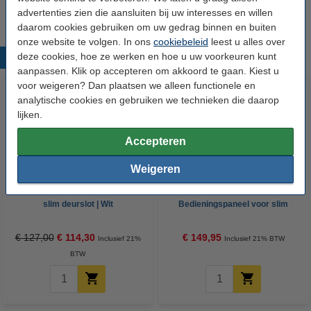
-
Nuki Smart Lock 3.0 (wit)
advertenties zien die aansluiten bij uw interesses en willen
daarom cookies gebruiken om uw gedrag binnen en buiten
onze website te volgen. In ons
cookiebeleid
leest u alles over
deze cookies, hoe ze werken en hoe u uw voorkeuren kunt
Populaire producten
aanpassen. Klik op accepteren om akkoord te gaan. Kiest u
voor weigeren? Dan plaatsen we alleen functionele en
analytische cookies en gebruiken we technieken die daarop
lijken.
Accepteren
Weigeren
Nuki Opener | Geschikt voor
Nuki Keypad 2.0 |
slim deurslot | Wit
Bedieningspaneel voor slim
deurslot | Zwart
€ 127,00
€ 114,30
€ 149,95
Inclusief 21%
Inclusief 21% BTW
BTW