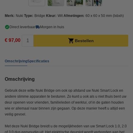
Merk:
Nuki
Type:
Bridge
Kleur:
Wit
Afmetingen:
60 x 60 x 50 mm (lxbxh)
Direct leverbaar
Morgen in huis
€ 97,00
Bestellen
Omschrijving
Specificaties
Omschrijving
Gebruik deze witte Nuki Bridge om ook op afstand uw Nuki Smart Lock en
andere slimme apparaten te besturen. Zo kunt u ook als u niet thuis bent uw
deur openen voor vrienden, familieleden of werklui, of in de gaten houden
wie er allemaal naar binnen zijn gegaan. Op deze manier heeft u altijd een
veilig gevoel.
Met deze Nuki Bridge breidt u de mogelijkheden van uw Smart Lock 1.0, 2.0
of 3.0 dus eenvoudig uit. Het elektrische deurslot wordt verbonden aan het