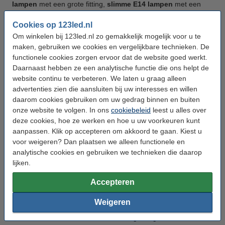
lampen
met een grote fitting,
slimme E14 lampen
met een
kleine fitting en
slimme GU10 lampen
, die vaak als
spotverlichting gebruikt worden.
Cookies op 123led.nl
Om winkelen bij 123led.nl zo gemakkelijk mogelijk voor u te
Hoe gevarieerd het aanbod van Philips is wordt ook duidelijk uit
maken, gebruiken we cookies en vergelijkbare technieken. De
alle verschillende soorten lampen die u op onze webshop kunt
functionele cookies zorgen ervoor dat de website goed werkt.
vinden. Bij ons koopt u bijvoorbeeld
Philips Hue
Daarnaast hebben ze een analytische functie die ons helpt de
buitenverlichting
, maar kunt u ook terecht
website continu te verbeteren. We laten u graag alleen
voor
plafondlampen
,
inbouwspots
,
tafellampen
,
advertenties zien die aansluiten bij uw interesses en willen
badkamerverlichting
en nog veel meer. Bovenaan deze
pagina vindt u alle productcategorieën, zodat u de lamp kunt
daarom cookies gebruiken om uw gedrag binnen en buiten
selecteren die u zoekt.
onze website te volgen. In ons
cookiebeleid
leest u alles over
deze cookies, hoe ze werken en hoe u uw voorkeuren kunt
Philips Hue Bridge en Philips Hue
aanpassen. Klik op accepteren om akkoord te gaan. Kiest u
voor weigeren? Dan plaatsen we alleen functionele en
Bluetooth
analytische cookies en gebruiken we technieken die daarop
lijken.
De Philips Hue-collectie is in twee varianten beschikbaar:
Philips Hue met een bridge en Philips Hue met Bluetooth. De
Accepteren
eerste collectie werkt, zoals de naam het al zegt, met een
bridge
. Dit is een klein kastje dat ook wel als het brein van de
Weigeren
slimme verlichting gezien kan worden. Voor de andere variant
heeft u alleen een Bluetooth-verbinding nodig.