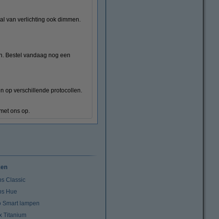
val van verlichting ook dimmen.
en. Bestel vandaag nog een
n op verschillende protocollen.
met ons op.
ken
ps Classic
ips Hue
io Smart lampen
x Titanium