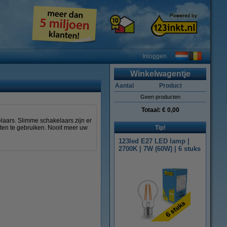
Inloggen
Winkelwagentje
Aantal
Product
Geen producten
Totaal:
€ 0,00
aars. Slimme schakelaars zijn er
ten te gebruiken. Nooit meer uw
Tip!
123led E27 LED lamp |
2700K | 7W (60W) | 6 stuks