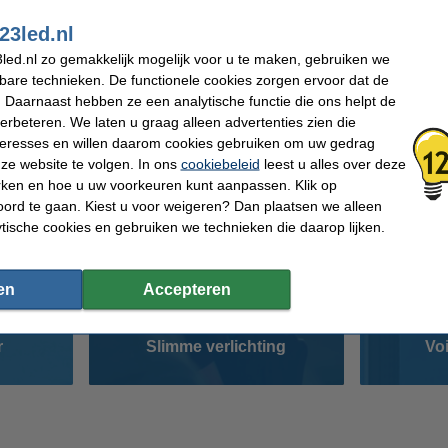
er slimme schakelaar maar bestaat meestal uit het voor enkele seconden indrukk
 netwerk. Let wel, niet alle apparaten kunnen aan een slimme schakelaar gekoppeld
23led.nl
een apparaat dat u met de schakelaar wilt bedienen draadloze ondersteuning biedt.
led.nl zo gemakkelijk mogelijk voor u te maken, gebruiken we
biliteit verwijzen wij u graag naar de installatie- en gebruikshandleidingen van de 
es van elk product.
kbare technieken. De functionele cookies zorgen ervoor dat de
 Daarnaast hebben ze een analytische functie die ons helpt de
elijk ook interessant:
verbeteren. We laten u graag alleen advertenties zien die
nteresses en willen daarom cookies gebruiken om uw gedrag
ze website te volgen. In ons
cookiebeleid
leest u alles over deze
rken en hoe u uw voorkeuren kunt aanpassen. Klik op
ord te gaan. Kiest u voor weigeren? Dan plaatsen we alleen
ytische cookies en gebruiken we technieken die daarop lijken.
en
Accepteren
r
Slimme verlichting
Vo