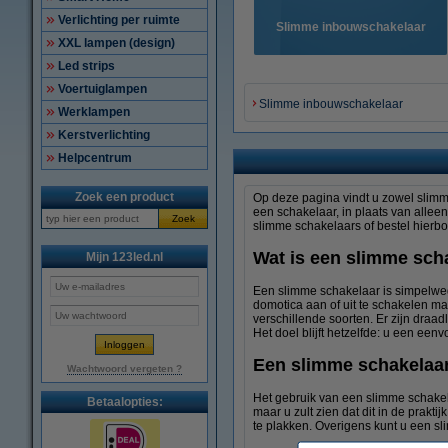
Verlichting per ruimte
Slimme inbouwschakelaar
XXL lampen (design)
Led strips
Voertuiglampen
Slimme inbouwschakelaar
Werklampen
Kerstverlichting
Helpcentrum
Zoek een product
Op deze pagina vindt u zowel slimm
een schakelaar, in plaats van alleen
Zoek
slimme schakelaars of bestel hierb
Wat is een slimme sch
Mijn 123led.nl
Een slimme schakelaar is simpelweg
domotica aan of uit te schakelen ma
verschillende soorten. Er zijn draa
Het doel blijft hetzelfde: u een ee
Een slimme schakelaa
Wachtwoord vergeten ?
Het gebruik van een slimme schakel
Betaalopties:
maar u zult zien dat dit in de prakt
te plakken. Overigens kunt u een 