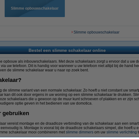
Slimme opbouwschakelaar
Slimme opbouwschakelaar
Bestel een slimme schakelaar online
e opbouw als inbouwschakelaars. Met deze schakelaars zorgt u ervoor dat u uw d
 via uw telefoon. Dit is handig voor wanneer u uw telefoon niet altijd bij de hand h
oven de slimme schakelaar waar u naar op zoek bent.
akelaar?
 de slimme variant van een normale schakelaar. Zo hoeft u niet constant uw sma
ar kan dit ook door ergens in uw woning op een slimme schakelaar te drukken. Sli
dloze schakelaars die u gewoon op de muur kunt schroeven of plakken en er zijn s
nvoudigere optie geven in het bedienen van uw domotica.
r gebruiken
aar vereist montage en de draadloze verbinding van de schakelaar aan een smart ho
ijk eenvoudig is. Montage is vooral bij de draadloze schakelaars simpel, die hoeft u
slimme schakelaar mooi combineren met
slimme dimmers
om uw
slimme verlichting
t