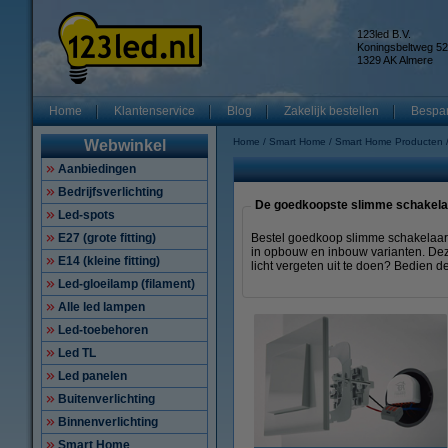
123led B.V.
Koningsbeltweg 52
1329 AK Almere
Home
Klantenservice
Blog
Zakelijk bestellen
Bespar
Home
Smart Home
Smart Home Producten
Webwinkel
Aanbiedingen
Bedrijfsverlichting
De goedkoopste slimme schakelaa
Led-spots
E27 (grote fitting)
Bestel goedkoop slimme schakelaars
in opbouw en inbouw varianten. Dez
E14 (kleine fitting)
licht vergeten uit te doen? Bedien d
Led-gloeilamp (filament)
Alle led lampen
Led-toebehoren
Led TL
Led panelen
Buitenverlichting
Binnenverlichting
Smart Home