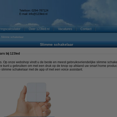
Telefoon: 0294-787124
E-mail:
info@123led.nl
ingscalculator
Over 123led.nl
Vacatures
Contact
Slimme schakelaar
Slimme schakelaar
rs bij 123led
. Op onze webshop vindt u de beste en meest gebruiksvriendelijke slimme schakel
e kunt u gebruiken om met een druk op de knop op afstand uw smart home produc
e slimme schakelaar met de app of met een voice assistant.