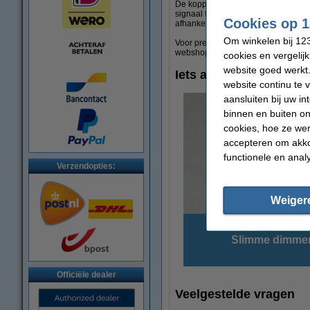
De koppelingsprocedure verschilt p
signaal te sturen naar uw domotica
Cookies op 1
afhankelijk van het protocol en/of 
Om winkelen bij 123
Voor precieze instructies en compati
webshop te vinden bij de specificati
cookies en vergelij
website goed werkt.
Iets anders nodig? Mog
website continu te 
aansluiten bij uw i
binnen en buiten on
cookies, hoe ze we
accepteren om akko
functionele en anal
Verzendopties:
Weiger
Slimme dimme
Officiële dealer
Veelgestelde vragen