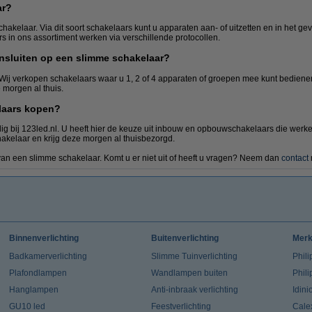
ar?
hakelaar. Via dit soort schakelaars kunt u apparaten aan- of uitzetten en in het ge
ars in ons assortiment werken via verschillende protocollen.
nsluiten op een slimme schakelaar?
f. Wij verkopen schakelaars waar u 1, 2 of 4 apparaten of groepen mee kunt bedien
morgen al thuis.
laars kopen?
g bij 123led.nl. U heeft hier de keuze uit inbouw en opbouwschakelaars die werke
kelaar en krijg deze morgen al thuisbezorgd.
van een slimme schakelaar. Komt u er niet uit of heeft u vragen? Neem dan
contact
Binnenverlichting
Buitenverlichting
Mer
Badkamerverlichting
Slimme Tuinverlichting
Phili
Plafondlampen
Wandlampen buiten
Phil
Hanglampen
Anti-inbraak verlichting
Idin
GU10 led
Feestverlichting
Cale