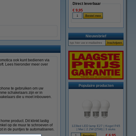
Direct leverbaar
€ 9,95
Nieuwsbrief
omotica ook kunt bedienen via
eeft. Lees hieronder meer over
Populaire producten
rtphone te gebruiken om uw
mme schakelaars zijn er in
chakelaars die u moet inbouwen.
me product. Dit klinkt lastig
 enkel op de muur te schroeven of
123led LED lamp E27 | Kogel P45
ot in de puntjes te automatiseren.
| Mat | 2.2W (25W) | 3 stuks
€ 6,95