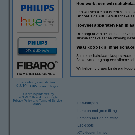
Hoe werkt een wifi schakela
Een wifi schakelaar is een slimme sc
Dit doet u via wifi. De wifi schakela
Hoeveel apparaten kan ik aa
Dit hangt af van de schakelaar zel
slimme schakelaar en ontvang deze 
Waar koop ik slimme schake
Slimme schakelaars koopt u voordeli
Bestel vandaag nog een slimme scha
Wij helpen u graag bij de aankoop 
Beoordeling door klanten:
9.3
/
10
-
4.827
beoordelingen
This site is protected by
reCAPTCHA and the Google
Privacy Policy
and
Terms of Service
Led-lampen
apply.
Lampen met grote fitting
Lampen met kleine fitting
Led-spots
XXL design lampen