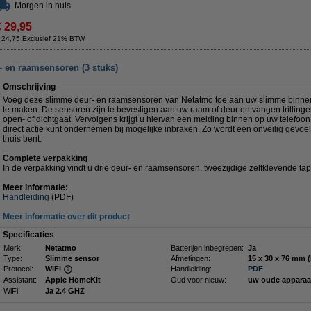
Morgen in huis
€ 29,95
 24,75 Exclusief 21% BTW
 en raamsensoren (3 stuks)
Omschrijving
Voeg deze slimme deur- en raamsensoren van Netatmo toe aan uw slimme binne
te maken. De sensoren zijn te bevestigen aan uw raam of deur en vangen trillin
open- of dichtgaat. Vervolgens krijgt u hiervan een melding binnen op uw telefoon 
direct actie kunt ondernemen bij mogelijke inbraken. Zo wordt een onveilig gevo
thuis bent.
Complete verpakking
In de verpakking vindt u drie deur- en raamsensoren, tweezijdige zelfklevende tap
Meer informatie:
Handleiding
(PDF)
Meer informatie over dit product
Specificaties
Merk:
Netatmo
Batterijen inbegrepen:
Ja
Type:
Slimme sensor
Afmetingen:
15 x 30 x 76 
Protocol:
WiFi
Handleiding:
PDF
Assistant:
Apple HomeKit
Oud voor nieuw:
uw oude appara
WiFi:
Ja 2.4 GHZ