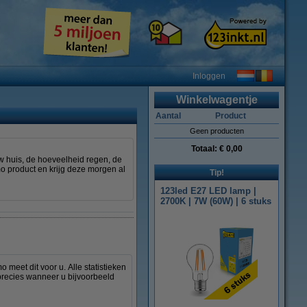
Inloggen
Winkelwagentje
Aantal
Product
Geen producten
Totaal:
€ 0,00
 huis, de hoeveelheid regen, de
mo product en krijg deze morgen al
Tip!
123led E27 LED lamp |
2700K | 7W (60W) | 6 stuks
meet dit voor u. Alle statistieken
 precies wanneer u bijvoorbeeld