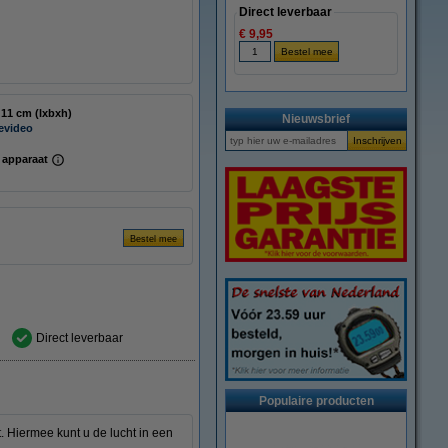
Direct leverbaar
€ 9,95
13 x 13 x 11 cm (lxbxh)
Nieuwsbrief
ievideo
 apparaat
Direct leverbaar
Populaire producten
 Hiermee kunt u de lucht in een