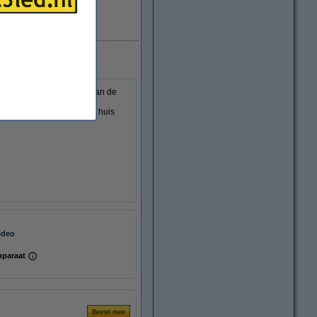
Direct leverbaar
n nóg completer beeld van de
rdt hiermee namelijk de
jd weet wat er rondom uw huis
video
pparaat