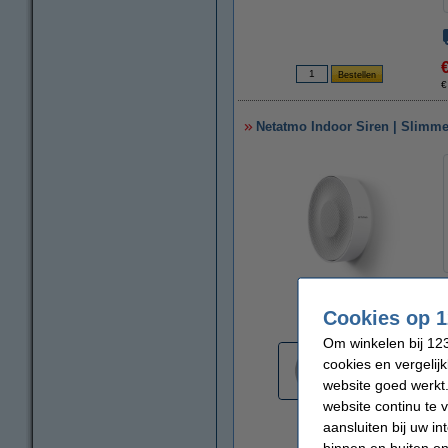
€
Netatmo Indoor Siren | Slimme
vergroten
Cookies op 1
Om winkelen bij 123
cookies en vergelij
website goed werkt.
website continu te 
aansluiten bij uw i
binnen en buiten on