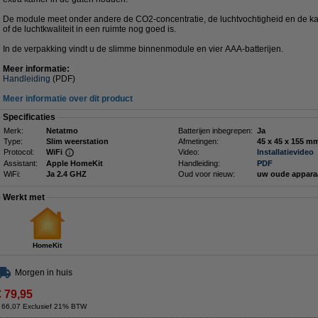
De module meet onder andere de CO2-concentratie, de luchtvochtigheid en de kam
of de luchtkwaliteit in een ruimte nog goed is.
In de verpakking vindt u de slimme binnenmodule en vier AAA-batterijen.
Meer informatie:
Handleiding
(PDF)
Meer informatie over dit product
Specificaties
Merk:
Netatmo
Batterijen inbegrepen:
Ja
Type:
Slim weerstation
Afmetingen:
45 x 45 x 1
Protocol:
WiFi
Video:
Installatievideo
Assistant:
Apple HomeKit
Handleiding:
PDF
WiFi:
Ja 2.4 GHZ
Oud voor nieuw:
uw oude appara
Werkt met
HomeKit
Morgen in huis
€ 79,95
 66,07 Exclusief 21% BTW