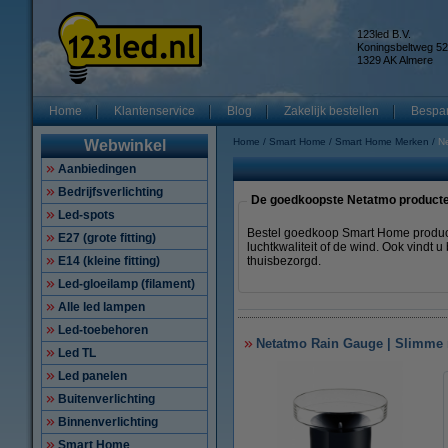
123led B.V.
Koningsbeltweg 52
1329 AK Almere
Home
Klantenservice
Blog
Zakelijk bestellen
Bespar
Home
Smart Home
Smart Home Merken
N
Webwinkel
Aanbiedingen
Bedrijfsverlichting
De goedkoopste Netatmo producten
Led-spots
Bestel goedkoop Smart Home product
E27 (grote fitting)
luchtkwaliteit of de wind. Ook vindt
E14 (kleine fitting)
thuisbezorgd.
Led-gloeilamp (filament)
Alle led lampen
Led-toebehoren
Netatmo Rain Gauge | Slimme
Led TL
Led panelen
Buitenverlichting
Binnenverlichting
Smart Home