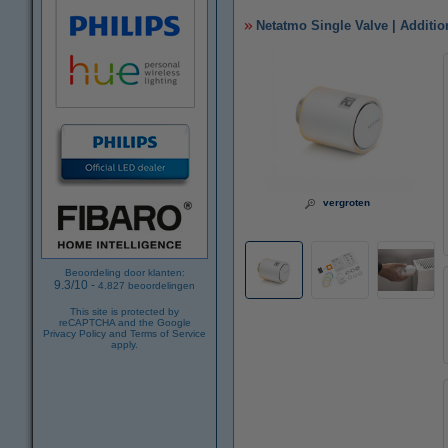
Netatmo Single Valve | Additio
vergroten
Beoordeling door klanten:
9.3
/
10
-
4.827
beoordelingen
This site is protected by
reCAPTCHA and the Google
Privacy Policy
and
Terms of Service
apply.