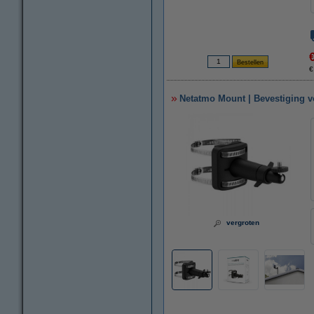
€
Netatmo Mount | Bevestiging v
vergroten