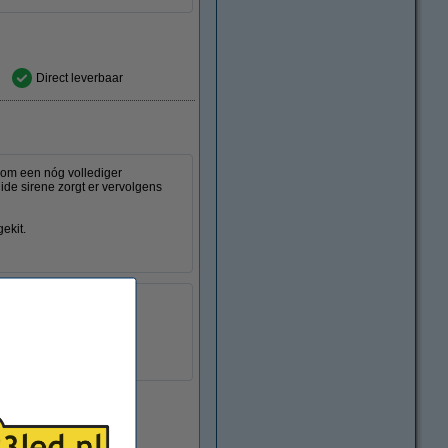
Direct leverbaar
om een nóg vollediger
ide sirene zorgt er vervolgens
gekit.
o
paraat