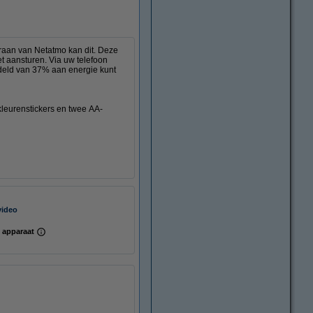
raan van Netatmo kan dit. Deze
et aansturen. Via uw telefoon
ddeld van 37% aan energie kunt
kleurenstickers en twee AA-
video
 apparaat