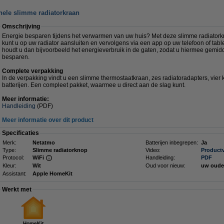
nele slimme radiatorkraan
Omschrijving
Energie besparen tijdens het verwarmen van uw huis? Met deze slimme radiatork
kunt u op uw radiator aansluiten en vervolgens via een app op uw telefoon of tabl
houdt u dan bijvoorbeeld het energieverbruik in de gaten, zodat u hiermee gemi
besparen.
Complete verpakking
In de verpakking vindt u een slimme thermostaatkraan, zes radiatoradapters, vier 
batterijen. Een compleet pakket, waarmee u direct aan de slag kunt.
Meer informatie:
Handleiding
(PDF)
Meer informatie over dit product
Specificaties
Merk:
Netatmo
Batterijen inbegrepen:
Ja
Type:
Slimme radiatorknop
Video:
Product
Protocol:
WiFi
Handleiding:
PDF
Kleur:
Wit
Oud voor nieuw:
uw oude
Assistant:
Apple HomeKit
Werkt met
HomeKit