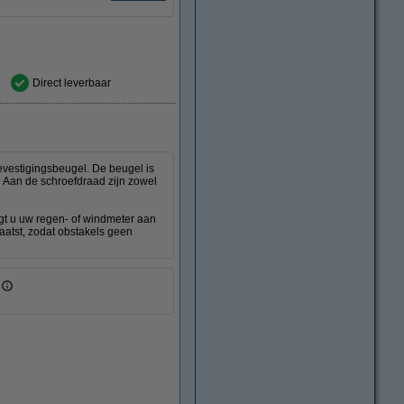
Direct leverbaar
vestigingsbeugel. De beugel is
. Aan de schroefdraad zijn zowel
gt u uw regen- of windmeter aan
laatst, zodat obstakels geen
t