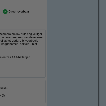
Direct leverbaar
ncamera om uw huis nóg veiliger
gen op wanneer een van deze twee
of tablet, zodat u bijvoorbeeld
el weggenomen, ook als u niet
e en zes AAA-batterijen.
mm (lxbxh)
at