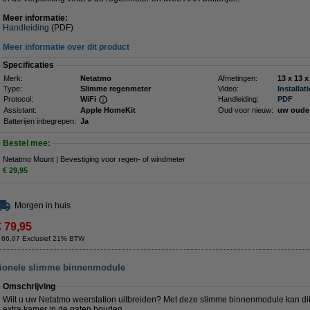
Meer informatie:
Handleiding
(PDF)
Meer informatie over dit product
Specificaties
Merk:
Netatmo
Afmetingen:
Type:
Slimme regenmeter
Video:
Installat
Protocol:
WiFi
Handleiding:
PDF
Assistant:
Apple HomeKit
Oud voor nieuw:
uw oude
Batterijen inbegrepen:
Ja
Bestel mee:
Netatmo Mount | Bevestiging voor regen- of windmeter
€ 29,95
Morgen in huis
€ 79,95
 66,07 Exclusief 21% BTW
tionele slimme binnenmodule
Omschrijving
Wilt u uw Netatmo weerstation uitbreiden? Met deze slimme binnenmodule kan dit.
extra kamer in de gaten houden.