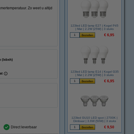
ertemperatuur. Zo weet u altijd
123led LED lamp E27 | Kogel P45
| Mat | 2.2W (25W) | 3 stuks
€ 6,95
55 mm (lxbxh)
123led LED lamp E14 | Kogel G35
at
| Mat | 2.2W (25W) | 3 stuks
€ 6,95
123led GU10 LED spot | 2700K |
Dimbaar | 3.6W (50W) | 3 stuks
Direct leverbaar
€ 9,50