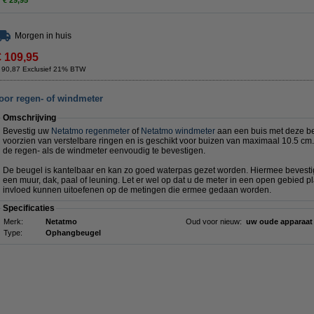
€ 29,95
Morgen in huis
€ 109,95
 90,87 Exclusief 21% BTW
oor regen- of windmeter
Omschrijving
Bevestig uw
Netatmo regenmeter
of
Netatmo windmeter
aan een buis met deze be
voorzien van verstelbare ringen en is geschikt voor buizen van maximaal 10.5 cm
de regen- als de windmeter eenvoudig te bevestigen.
De beugel is kantelbaar en kan zo goed waterpas gezet worden. Hiermee bevesti
een muur, dak, paal of leuning. Let er wel op dat u de meter in een open gebied p
invloed kunnen uitoefenen op de metingen die ermee gedaan worden.
Specificaties
Merk:
Netatmo
Oud voor nieuw:
uw oude apparaa
Type:
Ophangbeugel