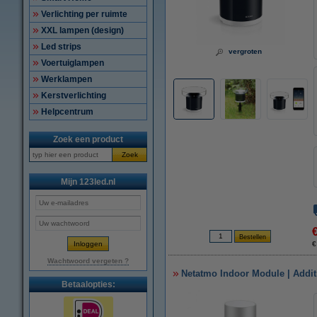
Verlichting per ruimte
XXL lampen (design)
Led strips
vergroten
Voertuiglampen
Werklampen
Kerstverlichting
Helpcentrum
Zoek een product
Zoek
Mijn 123led.nl
€
Wachtwoord vergeten ?
Netatmo Indoor Module | Addi
Betaalopties: