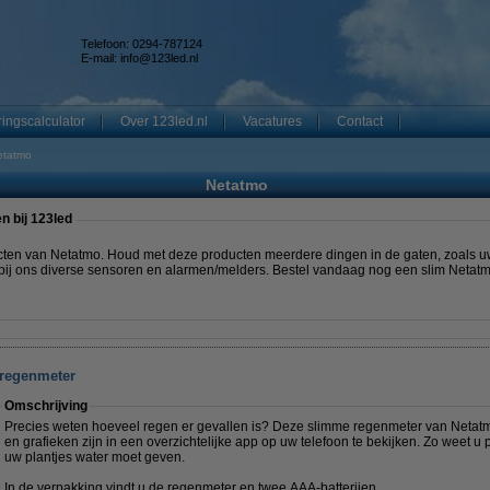
Telefoon: 0294-787124
E-mail:
info@123led.nl
ingscalculator
Over 123led.nl
Vacatures
Contact
etatmo
Netatmo
 bij 123led
en van Netatmo. Houd met deze producten meerdere dingen in de gaten, zoals uw
 u bij ons diverse sensoren en alarmen/melders. Bestel vandaag nog een slim Netat
 regenmeter
Omschrijving
Precies weten hoeveel regen er gevallen is? Deze slimme regenmeter van Netatmo 
en grafieken zijn in een overzichtelijke app op uw telefoon te bekijken. Zo weet u
uw plantjes water moet geven.
In de verpakking vindt u de regenmeter en twee AAA-batterijen.