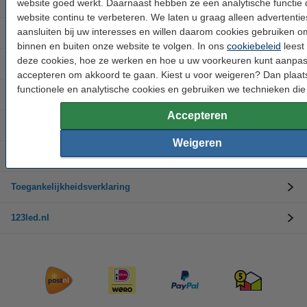
Buitenverlichting
website goed werkt. Daarnaast hebben ze een analytische functie 
website continu te verbeteren. We laten u graag alleen advertentie
aansluiten bij uw interesses en willen daarom cookies gebruiken 
Merken
binnen en buiten onze website te volgen. In ons
cookiebeleid
leest 
deze cookies, hoe ze werken en hoe u uw voorkeuren kunt aanpas
Kerstverlichting
accepteren om akkoord te gaan. Kiest u voor weigeren? Dan plaat
functionele en analytische cookies en gebruiken we technieken die 
Klantenservice
Accepteren
Ruilen en retourneren
Weigeren
Bedrijfsinformatie
Toegankelijkheidsverklaring
123led.nl