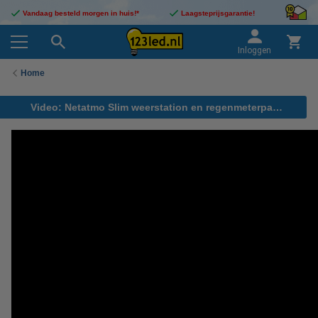
Vandaag besteld morgen in huis!*
Laagsteprijsgarantie!
Inloggen
Home
Video: Netatmo Slim weerstation en regenmeterpakket