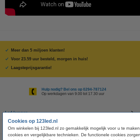
Meer dan 5 miljoen klanten!
Voor 23.59 uur besteld, morgen in huis!
Laagsteprijsgarantie!
Hulp nodig? Bel ons op 0294-787124
Op werkdagen van 9.00 tot 17.30 uur
Led-lampen
Cookies op 123led.nl
Binnenverlichting
Om winkelen bij 123led.nl zo gemakkelijk mogelijk voor u te make
cookies en vergelijkbare technieken. De functionele cookies zorge