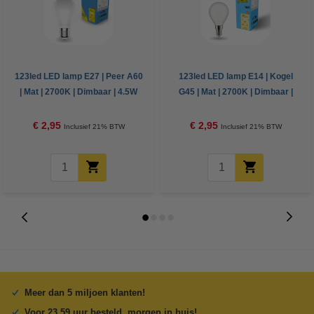
123led LED lamp E27 | Peer A60
123led LED lamp E14 | Kogel
| Mat | 2700K | Dimbaar | 4.5W
G45 | Mat | 2700K | Dimbaar |
(40W)
2.5W (25W)
€ 2,95
€ 2,95
Inclusief 21% BTW
Inclusief 21% BTW
Meer dan 5 miljoen klanten!
Voor 23.59 uur besteld, morgen in huis!