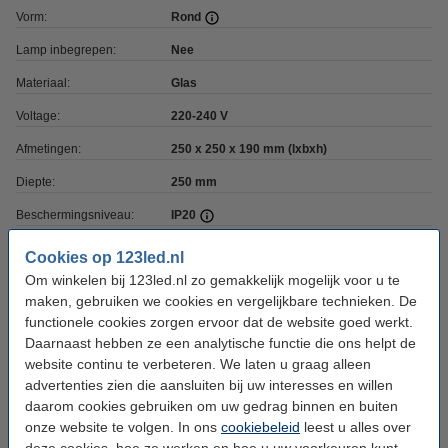
Vorm:
Rond
Lamp inbegrepen:
Nee
Materiaal:
Glas
Voltage:
220-240 V
Afmetingen:
250 x 250 x 190 mm (lxbxh)
Diepte:
250 mm
Beschermingsniveau:
IP20
Klasse:
II
Cookies op 123led.nl
Om winkelen bij 123led.nl zo gemakkelijk mogelijk voor u te
Extra info:
Handleiding
maken, gebruiken we cookies en vergelijkbare technieken. De
Oud voor nieuw:
uw oude apparaat
functionele cookies zorgen ervoor dat de website goed werkt.
Daarnaast hebben ze een analytische functie die ons helpt de
website continu te verbeteren. We laten u graag alleen
Bestel mee:
advertenties zien die aansluiten bij uw interesses en willen
daarom cookies gebruiken om uw gedrag binnen en buiten
123led LED lamp E14 | Kogel G45 | Mat | 2700K
| 2.5W (25W)
onze website te volgen. In ons
cookiebeleid
leest u alles over
€ 1,95
deze cookies, hoe ze werken en hoe u uw voorkeuren kunt