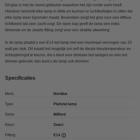
Dit glas is met de mond geblazen waardoor het zijn ronde vorm heeft.
Hierdoor verschilt elke lamp in dikte en kunnen er luchtbelletjes in zitten die
elke lamp weer bijzonder maakt. Bovendien zorgt het glas voor een diffuus
lichtbeeld dat zeer zacht oogt. De open kap geeft de lamp een extra
dimensie en de zwarte fitting zorgt voor een strakke afwerking.
In de lamp plaatst u een E14 led lamp met een maximaal vermogen van 25
watt per stuk. Dit maakt het mogelijk om zelf de ideale kleurtemperatuur en
lichtopbrengst te kiezen. Als u kiest voor dimbare led lampjes en een led
dimmer gebruikt, dan kunt u de lamp ook dimmen.
Specificaties
Merk:
Nordlux
Type:
Plafond lamp
Serie:
Milford
Kleur:
Zwart
Fitting:
E14