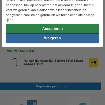
aanpassen. Klik op accepteren om akkoord te gaan. Kiest u
123led LED lamp E14 | Kogel G45 | Mat | 2700K
voor weigeren? Dan plaatsen we alleen functionele en
| Dimbaar | 2.5W (25W)
€ 2,95
analytische cookies en gebruiken we technieken die daarop
lijken.
Dimbaar maken:
Accepteren
Led dimmer 0-100W | 123led huismerk
Weigeren
€ 19,95
€ 17,96
Meer van deze serie:
Nordlux Hanglamp E14 | Milfort 3-Rail | Zwart
€ 74,95
€ 56,21
Populaire producten