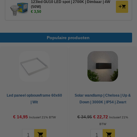
123led GU10 LED spot | 2700K | Dimbaar | 4W
(50W)
€ 3,50
Populaire producten
Led paneel opbouwframe 60x60
Solar wandlamp | Chelsea | Up &
| Wit
Down | 3000K | IP54 | Zwart
€ 14,95
€ 34,95
€ 22,72
Inclusief 21% BTW
Inclusief 21%
BTW