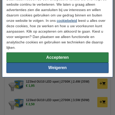
website continu te verbeteren. We laten u graag alleen
Afmetingen:
7,7 x 7,7 x 23,5 cm (lxbxh)
advertenties zien die aansluiten bij uw interesses en willen
Montage:
Opbouw
daarom cookies gebruiken om uw gedrag binnen en buiten
onze website te volgen. In ons
cookiebeleid
leest u alles over
Werktemperatuur:
-20 tot +40 °C
deze cookies, hoe ze werken en hoe u uw voorkeuren kunt
Beschermingsniveau:
IP54
aanpassen. Klik op accepteren om akkoord te gaan. Kiest u
voor weigeren? Dan plaatsen we alleen functionele en
Gebruik:
Buiten
analytische cookies en gebruiken we technieken die daarop
lijken.
Extra info:
Handleiding
Oud voor nieuw:
uw oude apparaat
Accepteren
Weigeren
Bestel mee:
123led GU10 LED spot | 2700K | 2.4W (35W)
€ 1,95
123led GU10 LED spot | 2700K | 3.5W (50W)
€ 2,50