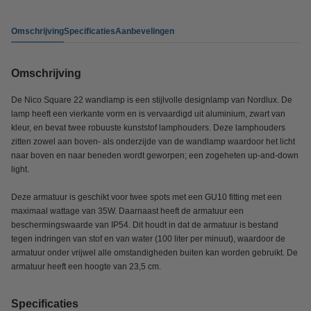
Omschrijving
Specificaties
Aanbevelingen
Omschrijving
De Nico Square 22 wandlamp is een stijlvolle designlamp van Nordlux. De
lamp heeft een vierkante vorm en is vervaardigd uit aluminium, zwart van
kleur, en bevat twee robuuste kunststof lamphouders. Deze lamphouders
zitten zowel aan boven- als onderzijde van de wandlamp waardoor het licht
naar boven en naar beneden wordt geworpen; een zogeheten up-and-down
light.
Deze armatuur is geschikt voor twee spots met een GU10 fitting met een
maximaal wattage van 35W. Daarnaast heeft de armatuur een
beschermingswaarde van IP54. Dit houdt in dat de armatuur is bestand
tegen indringen van stof en van water (100 liter per minuut), waardoor de
armatuur onder vrijwel alle omstandigheden buiten kan worden gebruikt. De
armatuur heeft een hoogte van 23,5 cm.
Specificaties