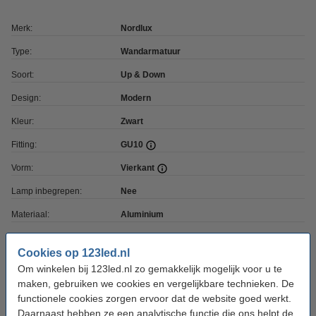
Merk:
Nordlux
Type:
Wandarmatuur
Soort:
Up & Down
Design:
Modern
Kleur:
Zwart
Fitting:
GU10
Vorm:
Vierkant
Lamp inbegrepen:
Nee
Materiaal:
Aluminium
Bewegingssensor:
Nee
Cookies op 123led.nl
Stroomvoorziening:
Bedraad (Netstroom)
Om winkelen bij 123led.nl zo gemakkelijk mogelijk voor u te
maken, gebruiken we cookies en vergelijkbare technieken. De
Voltage:
220-240 V
functionele cookies zorgen ervoor dat de website goed werkt.
Ingangsfrequentie:
50-60Hz
Daarnaast hebben ze een analytische functie die ons helpt de