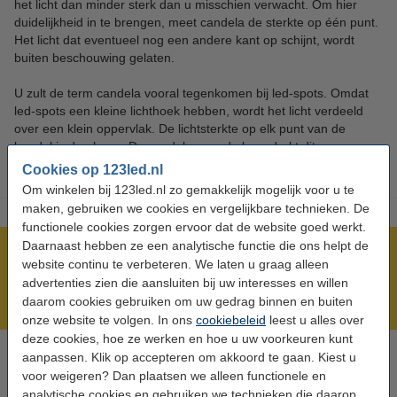
het licht dan minder sterk dan u misschien verwacht. Om hier
duidelijkheid in te brengen, meet candela de sterkte op één punt.
Het licht dat eventueel nog een andere kant op schijnt, wordt
buiten beschouwing gelaten.
U zult de term candela vooral tegenkomen bij led-spots. Omdat
led-spots een kleine lichthoek hebben, wordt het licht verdeeld
over een klein oppervlak. De lichtsterkte op elk punt van de
bundel is dan hoog. De candela-waarde benadrukt dit.
Cookies op 123led.nl
Om winkelen bij 123led.nl zo gemakkelijk mogelijk voor u te
maken, gebruiken we cookies en vergelijkbare technieken. De
functionele cookies zorgen ervoor dat de website goed werkt.
Daarnaast hebben ze een analytische functie die ons helpt de
Meer dan 5 miljoen klanten!
website continu te verbeteren. We laten u graag alleen
Voor 23.59 uur besteld, morgen in huis!
advertenties zien die aansluiten bij uw interesses en willen
daarom cookies gebruiken om uw gedrag binnen en buiten
Laagsteprijsgarantie!
onze website te volgen. In ons
cookiebeleid
leest u alles over
deze cookies, hoe ze werken en hoe u uw voorkeuren kunt
aanpassen. Klik op accepteren om akkoord te gaan. Kiest u
Hulp nodig? Bel ons op 0294-787124
voor weigeren? Dan plaatsen we alleen functionele en
Op werkdagen van 9.00 tot 17.30 uur
analytische cookies en gebruiken we technieken die daarop