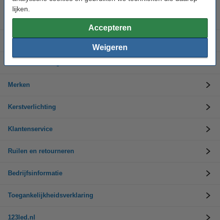
lijken.
Led-lampen
Accepteren
Binnenverlichting
Weigeren
Buitenverlichting
Merken
Kerstverlichting
Klantenservice
Ruilen en retourneren
Bedrijfsinformatie
Toegankelijkheidsverklaring
123led.nl