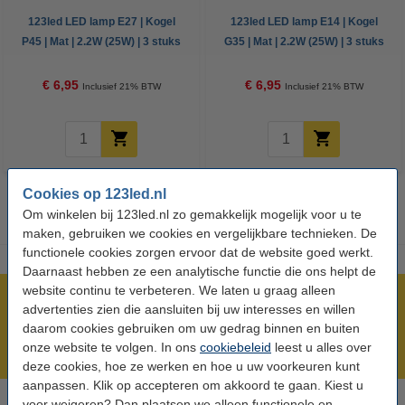
123led LED lamp E27 | Kogel
123led LED lamp E14 | Kogel
P45 | Mat | 2.2W (25W) | 3 stuks
G35 | Mat | 2.2W (25W) | 3 stuks
€ 6,95
€ 6,95
Inclusief 21% BTW
Inclusief 21% BTW
Cookies op 123led.nl
Om winkelen bij 123led.nl zo gemakkelijk mogelijk voor u te
maken, gebruiken we cookies en vergelijkbare technieken. De
functionele cookies zorgen ervoor dat de website goed werkt.
Daarnaast hebben ze een analytische functie die ons helpt de
website continu te verbeteren. We laten u graag alleen
Meer dan 5 miljoen klanten!
advertenties zien die aansluiten bij uw interesses en willen
Voor 23.59 uur besteld, morgen in huis!
daarom cookies gebruiken om uw gedrag binnen en buiten
onze website te volgen. In ons
cookiebeleid
leest u alles over
Laagsteprijsgarantie!
deze cookies, hoe ze werken en hoe u uw voorkeuren kunt
aanpassen. Klik op accepteren om akkoord te gaan. Kiest u
voor weigeren? Dan plaatsen we alleen functionele en