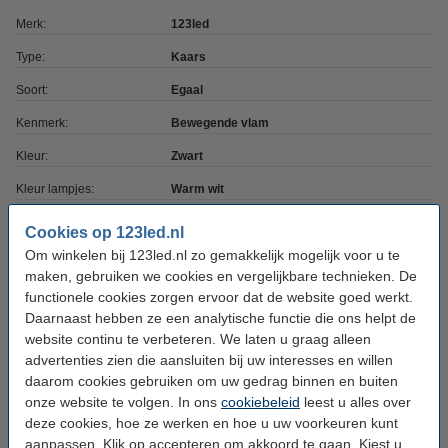
Merk:
123led
Type:
Kaars
Soort:
Egaal
Kenmerk:
Bewegende vlam
Kleur:
Zwart
Kleur lampjes:
Warm wit
Timerfunctie:
Ja, 6 uur
Cookies op 123led.nl
Om winkelen bij 123led.nl zo gemakkelijk mogelijk voor u te
Batterijen inbegrepen:
Nee
maken, gebruiken we cookies en vergelijkbare technieken. De
Batterijtype:
AAA
functionele cookies zorgen ervoor dat de website goed werkt.
Daarnaast hebben ze een analytische functie die ons helpt de
Aantal batterijen:
3
website continu te verbeteren. We laten u graag alleen
Afmetingen:
7,5 x 10 cm (bxh)
advertenties zien die aansluiten bij uw interesses en willen
daarom cookies gebruiken om uw gedrag binnen en buiten
Diameter:
Ø 7,5 cm
onze website te volgen. In ons
cookiebeleid
leest u alles over
Gebruik:
Binnen
deze cookies, hoe ze werken en hoe u uw voorkeuren kunt
aanpassen. Klik op accepteren om akkoord te gaan. Kiest u