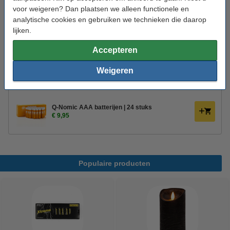
Aantal lampjes:
1
voor weigeren? Dan plaatsen we alleen functionele en
analytische cookies en gebruiken we technieken die daarop
Oud voor nieuw:
uw oude apparaat
lijken.
Bestel mee:
Accepteren
Weigeren
Xtreme Power AAA batterijen | 4 stuks
€ 3,95
Q-Nomic AAA batterijen | 24 stuks
€ 9,95
Populaire producten