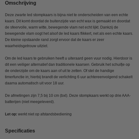
Omschrijving
Deze zwarte led stompkaars is bijna niet te onderscheiden van een echte
kaars. Dit komt doordat de buitenzijde van echt wax is gemaakt en doordat
de sfeervolle, warm witte, bewegende vlam net echt lijkt. Dankzij de
bewegende vlam oogt het alsof de led kaars flikkert, net als een echte kaars.
De kleine opstaande rand zorgt ervoor dat de kaars er zeer
waarheidsgetrouw uitziet.
Om de led kaars te gebruiken heeft u uiteraard geen vuur nodig. Hierdoor is
dit een veiliger alternatief dan traditionele kaarsen. Gebruik het schuifje op
de onderzijde om de kaars aan of uit te zetten. Of stel de handige
timerfunctie in; hierbij brandt de verlichting 6 uur achtereenvolgend schakelt
daarna automatisch uit voor 18 uur.
De afmetingen zijn 7,5 bij 10 cm (bxl). Deze stompkaars werkt op drie AAA-
batterijen (niet meegeleverd).
Let op:
werkt niet op afstandsbediening
Specificaties