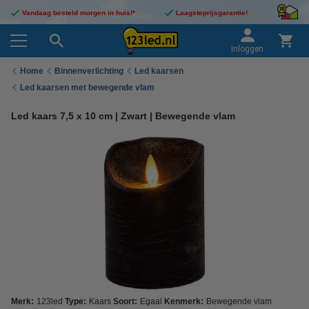
Vandaag besteld morgen in huis!*
Laagsteprijsgarantie!
Inloggen
Home
Binnenverlichting
Led kaarsen
Led kaarsen met bewegende vlam
Led kaars 7,5 x 10 cm | Zwart | Bewegende vlam
Merk:
123led
Type:
Kaars
Soort:
Egaal
Kenmerk:
Bewegende vlam