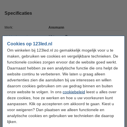
Specificaties
Merk:
Ansmann
Lichtopbrengst:
25 lumen
Cookies op 123led.nl
Type:
Nachtlamp
Om winkelen bij 123led.nl zo gemakkelijk mogelijk voor u te
Kleur:
Wit
maken, gebruiken we cookies en vergelijkbare technieken. De
functionele cookies zorgen ervoor dat de website goed werkt.
Watt:
2 W
Daarnaast hebben ze een analytische functie die ons helpt de
website continu te verbeteren. We laten u graag alleen
Materiaal:
ABS, PC
advertenties zien die aansluiten bij uw interesses en willen
Voeding:
Batterij
daarom cookies gebruiken om uw gedrag binnen en buiten
onze website te volgen. In ons
cookiebeleid
leest u alles over
Batterijtype:
3x AAA
deze cookies, hoe ze werken en hoe u uw voorkeuren kunt
Accuduur:
200 uur
aanpassen. Klik op accepteren om akkoord te gaan. Kiest u
voor weigeren? Dan plaatsen we alleen functionele en
Afmetingen:
90 x 50 x 34 mm (lxbxh)
analytische cookies en gebruiken we technieken die daarop
Werktemperatuur:
-10 tot +25 °C
lijken.