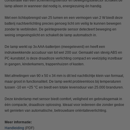
combinatie van een schemeringssensor en bewegingsdetector schakelt de
lamp alleen in wanneer dat nodig is, energiezuinig én handig.
Met een lichtopbrengst van 25 lumen en een vermogen van 2 W biedt deze
batterij nachtverlichting precies genoeg licht om veilig te kunnen bewegen
zonder te verblinden. De geïntegreerde sensor detecteert beweging en
weinig omgevingslicht en schakelt de lamp automatisch in.
De lamp werkt op 3x AAA-batterijen (meegeleverd) en heeft een
indrukwekkende accuduur van tot wel 200 uur. Gemaakt van stevig ABS en
PC-kunststof, is deze draadloze verlichting compact en veelzijdig inzetbaar
in gangen, kinderkamers, trappenhuizen of kasten.
Met afmetingen van 90 x 50 x 34 mm is dit led nachtlichtje klein van formaat,
maar groot in functionaliteit. De lamp werkt probleemloos bij temperaturen
tussen -10 en +25 °C en biedt een totale levensduur van 25.000 branduren.
Deze kinderlamp met sensor biedt comfort, veiligheid en gebruiksgemak in
één compacte, draadloze oplossing. Ideaal voor iedereen die zonder gedoe
wil genieten van automatische, betrouwbare oriëntatieverlichting.
Meer informatie:
Handleiding
(PDF)