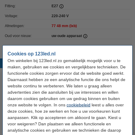
Fitting:
E27
Voltage:
220-240 V
Afmetingen:
77
48 mm (lxb)
Oud voor nieuw:
uw oude apparaat
Cookies op 123led.nl
Om winkelen bij 123led.nl zo gemakkelijk mogelijk voor u te
Populaire producten
maken, gebruiken we cookies en vergelijkbare technieken. De
functionele cookies zorgen ervoor dat de website goed werkt.
Daarnaast hebben ze een analytische functie die ons helpt de
website continu te verbeteren. We laten u graag alleen
advertenties zien die aansluiten bij uw interesses en willen
daarom cookies gebruiken om uw gedrag binnen en buiten
onze website te volgen. In ons
cookiebeleid
leest u alles over
deze cookies, hoe ze werken en hoe u uw voorkeuren kunt
aanpassen. Klik op accepteren om akkoord te gaan. Kiest u
Textielsnoer zwart 2x0.75mm², 3
Textielsnoer zwart 3 x 0.75mm²,
voor weigeren? Dan plaatsen we alleen functionele en
meter
3 meter
analytische cookies en gebruiken we technieken die daarop