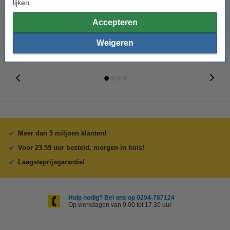
lijken.
€ 9,50
€ 12,50
Inclusief 21% BTW
Inclusief 21% BTW
Accepteren
Weigeren
Meer dan 5 miljoen klanten!
Voor 23.59 uur besteld, morgen in huis!
Laagsteprijsgarantie!
Hulp nodig? Bel ons op 0294-787124
Op werkdagen van 9.00 tot 17.30 uur