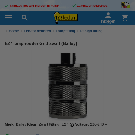
Vandaag besteld morgen in huis!*
Laagsteprijsgarantie!
Inloggen
Home
Led-toebehoren
Lampfitting
Design fitting
E27 lamphouder Grid zwart (Bailey)
Merk:
Bailey
Kleur:
Zwart
Fitting:
E27
Voltage:
220-240 V