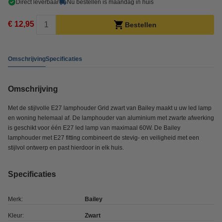
Direct leverbaar
Nu bestellen is maandag in huis
€ 12,95
Bestellen
Omschrijving
Specificaties
Omschrijving
Met de stijlvolle E27 lamphouder Grid zwart van Bailey maakt u uw led lamp
en woning helemaal af. De lamphouder van aluminium met zwarte afwerking
is geschikt voor één E27 led lamp van maximaal 60W. De Bailey
lamphouder met E27 fitting combineert de stevig- en veiligheid met een
stijlvol ontwerp en past hierdoor in elk huis.
Specificaties
Merk:
Bailey
Kleur:
Zwart