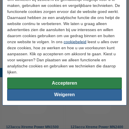
maken, gebruiken we cookies en vergelijkbare technieken. De
Voltage:
220-240 V
functionele cookies zorgen ervoor dat de website goed werkt.
Daarnaast hebben ze een analytische functie die ons helpt de
Afmetingen:
9,1 x 6,2 x 12,7 cm (bxlxh)
website continu te verbeteren. We laten u graag alleen
Timerfunctie:
Ja
advertenties zien die aansluiten bij uw interesses en willen
daarom cookies gebruiken om uw gedrag binnen en buiten
Handleiding:
-
onze website te volgen. In ons
cookiebeleid
leest u alles over
Oud voor nieuw:
uw oude apparaat
deze cookies, hoe ze werken en hoe u uw voorkeuren kunt
aanpassen. Klik op accepteren om akkoord te gaan. Kiest u
voor weigeren? Dan plaatsen we alleen functionele en
analytische cookies en gebruiken we technieken die daarop
lijken.
Populaire producten
Accepteren
Weigeren
123accu Xtreme Power MN1500
123accu Xtreme Power MN2400