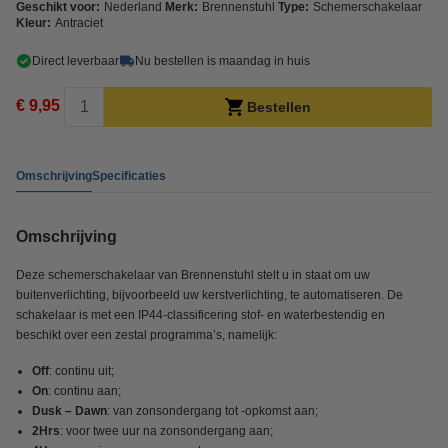
Geschikt voor:
Nederland
Merk:
Brennenstuhl
Type:
Schemerschakelaar
Kleur:
Antraciet
Direct leverbaar
Nu bestellen is maandag in huis
€ 9,95
Bestellen
Omschrijving
Specificaties
Omschrijving
Deze schemerschakelaar van Brennenstuhl stelt u in staat om uw
buitenverlichting, bijvoorbeeld uw kerstverlichting, te automatiseren. De
schakelaar is met een IP44-classificering stof- en waterbestendig en
beschikt over een zestal programma’s, namelijk:
Off
: continu uit;
On
: continu aan;
Dusk – Dawn
: van zonsondergang tot -opkomst aan;
2Hrs
: voor twee uur na zonsondergang aan;