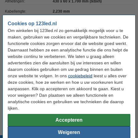
Afmetingen:
430 x 60 x 1.700 mm (lxbxh)
Kabellengte:
2.230 mm
Aantal lampjes:
1
Cookies op 123led.nl
Om winkelen bij 123led.nl zo gemakkelijk mogelijk voor u te
Oud voor nieuw:
uw oude apparaat
maken, gebruiken we cookies en vergelijkbare technieken. De
functionele cookies zorgen ervoor dat de website goed werkt.
Bestel mee:
Daarnaast hebben ze een analytische functie die ons helpt de
website continu te verbeteren. We laten u graag alleen
Calex Colors lamp E27 | Kiruna | Marron
advertenties zien die aansluiten bij uw interesses en willen
Gradient | 1800K | Dimbaar | 5W
daarom cookies gebruiken om uw gedrag binnen en buiten
€ 23,95
€ 21,56
onze website te volgen. In ons
cookiebeleid
leest u alles over
deze cookies, hoe ze werken en hoe u uw voorkeuren kunt
Calex Colors lamp E27 | Avesta | Gris Gradient
| 1800K | Dimbaar | 5W
aanpassen. Klik op accepteren om akkoord te gaan. Kiest u
€ 37,95
€ 34,16
voor weigeren? Dan plaatsen we alleen functionele en
analytische cookies en gebruiken we technieken die daarop
Calex Colors lamp E27 | Boden | Marron
lijken.
Gradient | 1800K | Dimbaar | 5W
€ 39,95
€ 35,96
Accepteren
Weigeren