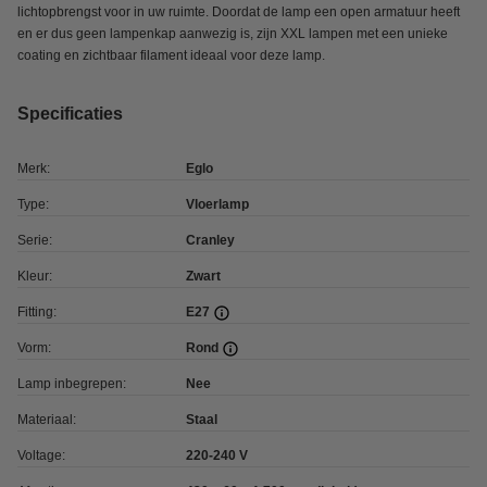
lichtopbrengst voor in uw ruimte. Doordat de lamp een open armatuur heeft
en er dus geen lampenkap aanwezig is, zijn XXL lampen met een unieke
coating en zichtbaar filament ideaal voor deze lamp.
Specificaties
Merk:
Eglo
Type:
Vloerlamp
Serie:
Cranley
Kleur:
Zwart
Fitting:
E27
Vorm:
Rond
Lamp inbegrepen:
Nee
Materiaal:
Staal
Voltage:
220-240 V