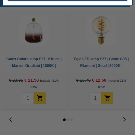
Populaire producten
Calex Colors lamp E27 | Kiruna |
Eglo LED lamp E27 | Globe G95 |
Marron Gradient | 1800K |
Filament | Goud | 2000K |
Dimbaar | 5W
Dimbaar | 4W
€ 23,95
€ 21,56
€ 15,70
€ 12,56
Inclusief 21%
Inclusief 21%
BTW
BTW