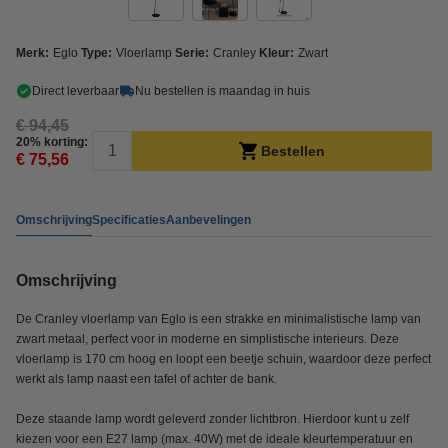
Merk:
Eglo
Type:
Vloerlamp
Serie:
Cranley
Kleur:
Zwart
Direct leverbaar
Nu bestellen is maandag in huis
€ 94,45
20% korting:
Bestellen
€ 75,56
Omschrijving
Specificaties
Aanbevelingen
Omschrijving
De Cranley vloerlamp van Eglo is een strakke en minimalistische lamp van
zwart metaal, perfect voor in moderne en simplistische interieurs. Deze
vloerlamp is 170 cm hoog en loopt een beetje schuin, waardoor deze perfect
werkt als lamp naast een tafel of achter de bank.
Deze staande lamp wordt geleverd zonder lichtbron. Hierdoor kunt u zelf
kiezen voor een E27 lamp (max. 40W) met de ideale kleurtemperatuur en