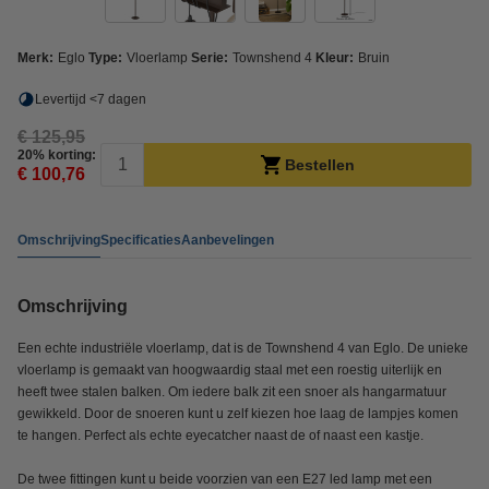
Merk:
Eglo
Type:
Vloerlamp
Serie:
Townshend 4
Kleur:
Bruin
Levertijd <7 dagen
€ 125,95
20% korting:
Bestellen
€ 100,76
Omschrijving
Specificaties
Aanbevelingen
Omschrijving
Een echte industriële vloerlamp, dat is de Townshend 4 van Eglo. De unieke
vloerlamp is gemaakt van hoogwaardig staal met een roestig uiterlijk en
heeft twee stalen balken. Om iedere balk zit een snoer als hangarmatuur
gewikkeld. Door de snoeren kunt u zelf kiezen hoe laag de lampjes komen
te hangen. Perfect als echte eyecatcher naast de of naast een kastje.
De twee fittingen kunt u beide voorzien van een E27 led lamp met een