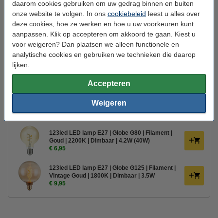
daarom cookies gebruiken om uw gedrag binnen en buiten
Voltage:
220-240 V
onze website te volgen. In ons
cookiebeleid
leest u alles over
Afmetingen:
260 x 250 x 1.690 mm (lxbxh)
deze cookies, hoe ze werken en hoe u uw voorkeuren kunt
aanpassen. Klik op accepteren om akkoord te gaan. Kiest u
Aantal lampjes:
2
voor weigeren? Dan plaatsen we alleen functionele en
Oud voor nieuw:
uw oude apparaat
analytische cookies en gebruiken we technieken die daarop
lijken.
Bestel mee:
Accepteren
Eglo LED lamp E27 | Globe G95 | Filament |
Weigeren
Goud | 2000K | Dimbaar | 4W
€ 15,70
€ 12,56
123led LED lamp E27 | Globe G80 | Filament |
Goud | 2200K | Dimbaar | 4.2W (40W)
€ 6,95
123led LED lamp E27 | Globe G125 | Filament |
Vintage Goud | 1800K | Dimbaar | 3.5W
€ 9,95