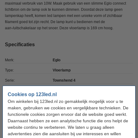
maximaal verbruik van 10W. Maak gebruik van een slimme Eglo connect
lichtbron om de lamp ook te kunnen dimmen. Doordat deze lamp geen
lampenkap heeft, komen led lampen met een unieke vorm of zichtbaar
filament goed tot zijn recht. De lamp kunt u bedienen met de
aan-/uitschakelaar op het snoer. Deze vloerlamp is 169 cm hoog.
Specificaties
Merk:
Eglo
Type:
Vloerlamp
Serie:
Townshend 4
Kleur:
Bruin
Cookies op 123led.nl
Fitting:
E27
Om winkelen bij 123led.nl zo gemakkelijk mogelijk voor u te
maken, gebruiken we cookies en vergelijkbare technieken. De
Vorm:
Rond
functionele cookies zorgen ervoor dat de website goed werkt.
Daarnaast hebben ze een analytische functie die ons helpt de
Lamp inbegrepen:
Nee
website continu te verbeteren. We laten u graag alleen
Materiaal:
Staal
advertenties zien die aansluiten bij uw interesses en willen