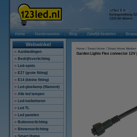
123led B.V.
Koningsbeltweg 52
1329 AK Almere
Home
Klantenservice
Blog
Zakelijk bestellen
Bespar
Webwinkel
Home
Smart Home
Smart Home Merken
Aanbiedingen
Garden Lights Flex connector 12V 
Bedrijfsverlichting
Led-spots
E27 (grote fitting)
E14 (kleine fitting)
Led-gloeilamp (filament)
Alle led lampen
Led-toebehoren
Led TL
Led panelen
Buitenverlichting
Binnenverlichting
Smart Home