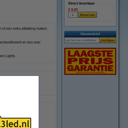
Direct leverbaar
€ 9,95
r of een extra aftakking maken.
Nieuwsbrief
geclassificeerd en dus zeer
en Lights.