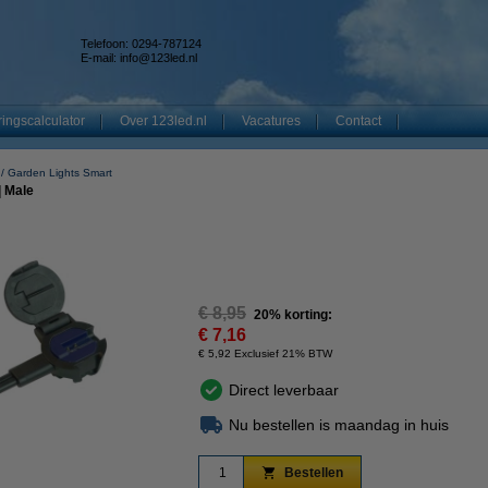
Telefoon: 0294-787124
E-mail:
info@123led.nl
ingscalculator
Over 123led.nl
Vacatures
Contact
Garden Lights Smart
| Male
€ 8,95
20% korting:
€ 7,16
€ 5,92 Exclusief 21% BTW
Direct leverbaar
Nu bestellen is maandag in huis
Bestellen