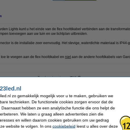
n
rden Lights kunt u het einde van de flex hoofdkabel verbinden aan de transformato
mpen toevoegen aan uw tuin en uw lichtplan uitbreiden.
ector is de installatie zeer eenvoudig. Het stevige, waterdichte materiaal is IP44-
n toe te voegen aan de flex hoofdkabel en
niet
aan de andere hoofdkabels van Gard
Beschermingsniveau:
IP44
Gebruik:
Buiten
Oud voor nieuw:
uw oude apparaat
23led.nl
led.nl zo gemakkelijk mogelijk voor u te maken, gebruiken we
kbare technieken. De functionele cookies zorgen ervoor dat de
 dit artikel ook besteld hebben
 Daarnaast hebben ze een analytische functie die ons helpt de
verbeteren. We laten u graag alleen advertenties zien die
nteresses en willen daarom cookies gebruiken om uw gedrag
ze website te volgen. In ons
cookiebeleid
leest u alles over deze