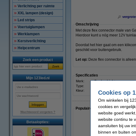
Verlichting per ruimte
XXL lampen (design)
vergrote
Led strips
Omschrijving
Voertuiglampen
Met deze flex connector male van Ga
Werklampen
Hierdoor kunt u nóg meer 12V tuinla
Kerstverlichting
Doordat het hier gaat om een klikconn
Helpcentrum
geschikt voor buitengebruik.
Let op:
Deze flex connector is allee
Zoek een product
Zoek
Specificaties
Mijn 123led.nl
Merk:
Garden Lights
Type:
Connector M
Kleur:
Zwart
Cookies op 1
Om winkelen bij 123
cookies en vergelij
Populaire artikelen van klanten die
Wachtwoord vergeten ?
website goed werkt.
website continu te 
Betaalopties:
aansluiten bij uw i
binnen en buiten on