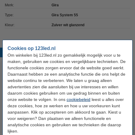
Merk:
Gira
Type:
Gira System 55
Kleur:
Zuiver wit glanzend
Cookies op 123led.nl
Populaire producten
Om winkelen bij 123led.nl zo gemakkelijk mogelijk voor u te
maken, gebruiken we cookies en vergelijkbare technieken. De
functionele cookies zorgen ervoor dat de website goed werkt.
Daarnaast hebben ze een analytische functie die ons helpt de
website continu te verbeteren. We laten u graag alleen
advertenties zien die aansluiten bij uw interesses en willen
daarom cookies gebruiken om uw gedrag binnen en buiten
onze website te volgen. In ons
cookiebeleid
leest u alles over
deze cookies, hoe ze werken en hoe u uw voorkeuren kunt
Gira Standaard 55 zuiver wit
Gira E2 zuiver wit glanzend 2-
aanpassen. Klik op accepteren om akkoord te gaan. Kiest u
glanzend 2-voudig afdekraam
voudig afdekraam
voor weigeren? Dan plaatsen we alleen functionele en
analytische cookies en gebruiken we technieken die daarop
€ 3,49
€ 9,95
lijken.
Inclusief 21% BTW
Inclusief 21% BTW