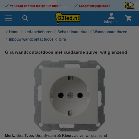
Vandaag besteld morgen in huis!*
Laagsteprijsgarantie!
Inloggen
Home
Led-toebehoren
Schakelmateriaal
Wandcontactdozen
Inbouw wandcontactdoos
Gira
Gira wandcontactdoos met randaarde zuiver wit glanzend
Merk:
Gira
Type:
Gira System 55
Kleur:
Zuiver wit glanzend