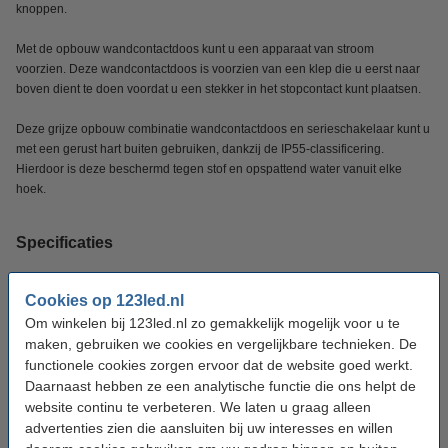
knoppen.
Met de opbouw wandcontactdoos kunt u een apparaat van stroom
voorzien. Deze wandcontactdoos is voorzien van een klep die u eerst naar
boven dient te doen voordat u een stekker in het stopcontact kunt plaatsen.
Deze grijze opbouw combinatie wandcontactdoos en serieschakelaar kunt u
met een gerust hart buiten gebruiken, dankzij de IP55-classificering.
Hierdoor is deze beschermd tegen stof en opspattend water vanuit elke
hoek.
Specificaties
Merk:
ION INDUSTRIES
Cookies op 123led.nl
Om winkelen bij 123led.nl zo gemakkelijk mogelijk voor u te
Type:
Wandcontactdoos met wisselschakelaar
maken, gebruiken we cookies en vergelijkbare technieken. De
Soort:
Dubbel horizontaal
functionele cookies zorgen ervoor dat de website goed werkt.
Daarnaast hebben ze een analytische functie die ons helpt de
Kleur:
Grijs
website continu te verbeteren. We laten u graag alleen
Kleur rand:
RAL 7015
advertenties zien die aansluiten bij uw interesses en willen