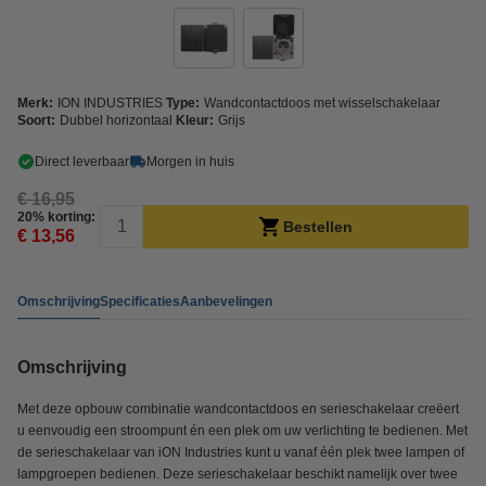
Merk:
ION INDUSTRIES
Type:
Wandcontactdoos met wisselschakelaar
Soort:
Dubbel horizontaal
Kleur:
Grijs
Direct leverbaar
Morgen in huis
€ 16,95
20% korting:
Bestellen
€ 13,56
Omschrijving
Specificaties
Aanbevelingen
Omschrijving
Met deze opbouw combinatie wandcontactdoos en serieschakelaar creëert
u eenvoudig een stroompunt én een plek om uw verlichting te bedienen. Met
de serieschakelaar van iON Industries kunt u vanaf één plek twee lampen of
lampgroepen bedienen. Deze serieschakelaar beschikt namelijk over twee