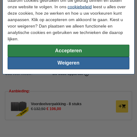
daarom cookies gebruiken om uw gedrag binnen en buiten
Materiaal:
Thermoplastisch
onze website te volgen. In ons
cookiebeleid
leest u alles over
deze cookies, hoe ze werken en hoe u uw voorkeuren kunt
Afmetingen:
65 x 150 mm (lxb)
aanpassen. Klik op accepteren om akkoord te gaan. Kiest u
Diepte:
53 mm
voor weigeren? Dan plaatsen we alleen functionele en
analytische cookies en gebruiken we technieken die daarop
Montage:
Opbouw
lijken.
Beschermingsniveau:
IP55
Accepteren
Gebruik:
Buiten
Weigeren
Aantal:
1
Oud voor nieuw:
uw oude apparaat
Aanbieding:
Voordeelverpakking - 8 stuks
€ 132,50
€ 106,00