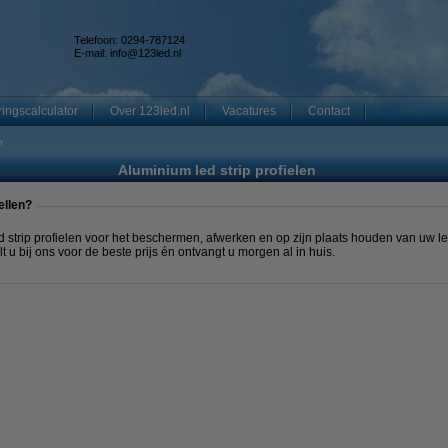
Telefoon: 0294-787124
E-mail:
info@123led.nl
ingscalculator
Over 123led.nl
Vacatures
Contact
n
Aluminium led strip profielen
ellen?
 strip profielen voor het beschermen, afwerken en op zijn plaats houden van uw le
lt u bij ons voor de beste prijs én ontvangt u morgen al in huis.