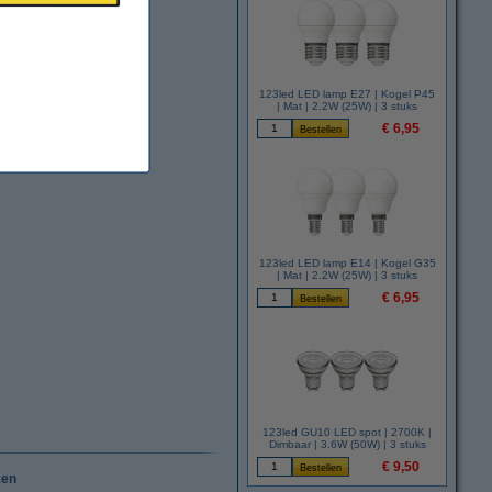
123led LED lamp E27 | Kogel P45
| Mat | 2.2W (25W) | 3 stuks
€ 6,95
123led LED lamp E14 | Kogel G35
| Mat | 2.2W (25W) | 3 stuks
€ 6,95
123led GU10 LED spot | 2700K |
Dimbaar | 3.6W (50W) | 3 stuks
€ 9,50
ken