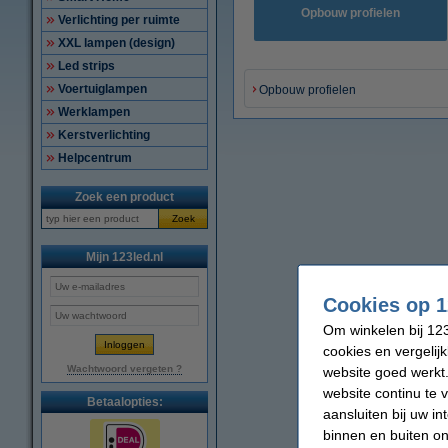
Opbouw profielen
Verlichting per ruimte
XXL lampen (design)
Led strips
Voertuiglampen
Opbouw profielen
Werklampen
Kerstverlichting
Helpcentrum
Zoek een product
Zoek
Mijn 123led.nl
Cookies op 1
Om winkelen bij 123
cookies en vergelij
Wachtwoord vergeten ?
website goed werkt.
website continu te 
Betaalopties:
aansluiten bij uw i
binnen en buiten on