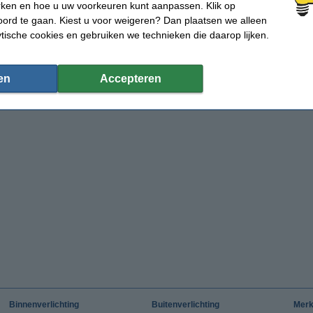
rken en hoe u uw voorkeuren kunt aanpassen. Klik op
ord te gaan. Kiest u voor weigeren? Dan plaatsen we alleen
ytische cookies en gebruiken we technieken die daarop lijken.
en
Accepteren
Binnenverlichting
Buitenverlichting
Mer