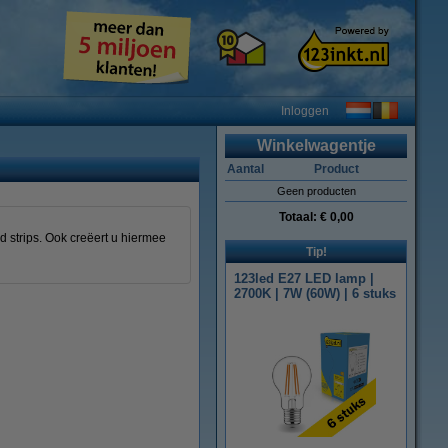
Inloggen
Winkelwagentje
Aantal
Product
Geen producten
Totaal:
€ 0,00
d strips. Ook creëert u hiermee
Tip!
123led E27 LED lamp |
2700K | 7W (60W) | 6 stuks