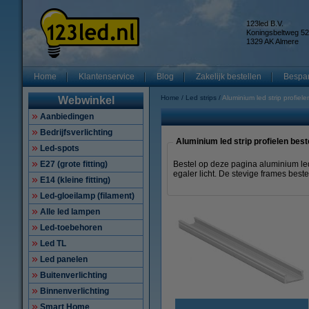
123led B.V.
Koningsbeltweg 52
1329 AK Almere
Home
Klantenservice
Blog
Zakelijk bestellen
Bespar
Home
Led strips
Aluminium led strip profiele
Webwinkel
Aanbiedingen
Bedrijfsverlichting
Aluminium led strip profielen best
Led-spots
E27 (grote fitting)
Bestel op deze pagina aluminium led
egaler licht. De stevige frames beste
E14 (kleine fitting)
Led-gloeilamp (filament)
Alle led lampen
Led-toebehoren
Led TL
Led panelen
Buitenverlichting
Binnenverlichting
Smart Home