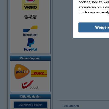
cookies, hoe ze we
accepteren om akko
functionele en anal
Weiger
Verzendopties:
Officiële dealer
Led-lampen