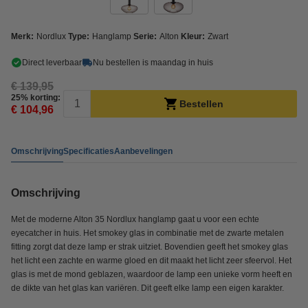
Merk:
Nordlux
Type:
Hanglamp
Serie:
Alton
Kleur:
Zwart
Direct leverbaar
Nu bestellen is maandag in huis
€ 139,95
25% korting:
Bestellen
€ 104,96
Omschrijving
Specificaties
Aanbevelingen
Omschrijving
Met de moderne Alton 35 Nordlux hanglamp gaat u voor een echte
eyecatcher in huis. Het smokey glas in combinatie met de zwarte metalen
fitting zorgt dat deze lamp er strak uitziet. Bovendien geeft het smokey glas
het licht een zachte en warme gloed en dit maakt het licht zeer sfeervol. Het
glas is met de mond geblazen, waardoor de lamp een unieke vorm heeft en
de dikte van het glas kan variëren. Dit geeft elke lamp een eigen karakter.