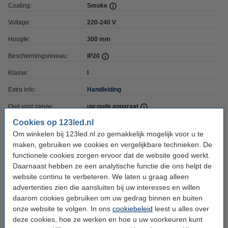
Coating:
Smoke
Voltage:
220-240 V
Hoogte:
300 mm
Beschermingsniveau:
IP20
Klasse:
I
Extra info:
Handleiding
Oud voor nieuw:
uw oude apparaat
Cookies op 123led.nl
Om winkelen bij 123led.nl zo gemakkelijk mogelijk voor u te
Bestel mee:
maken, gebruiken we cookies en vergelijkbare technieken. De
123led LED lamp E27 | Globe G80 | Filament |
functionele cookies zorgen ervoor dat de website goed werkt.
Goud | 2200K | Dimbaar | 4.2W (40W)
Daarnaast hebben ze een analytische functie die ons helpt de
€ 6,95
website continu te verbeteren. We laten u graag alleen
advertenties zien die aansluiten bij uw interesses en willen
123led LED lamp E27 | Globe G80 | Filament |
daarom cookies gebruiken om uw gedrag binnen en buiten
Goud | 2200K | 3-staps dimbaar | 5W (39W)
€ 7,95
onze website te volgen. In ons
cookiebeleid
leest u alles over
deze cookies, hoe ze werken en hoe u uw voorkeuren kunt