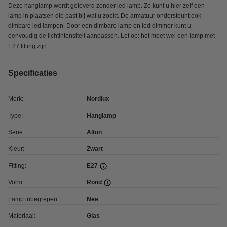
Deze hanglamp wordt geleverd zonder led lamp. Zo kunt u hier zelf een
lamp in plaatsen die past bij wat u zoekt. De armatuur ondersteunt ook
dimbare led lampen. Door een dimbare lamp en led dimmer kunt u
eenvoudig de lichtintensiteit aanpassen. Let op: het moet wel een lamp met
E27 fitting zijn.
Specificaties
Merk:
Nordlux
Type:
Hanglamp
Serie:
Alton
Kleur:
Zwart
Fitting:
E27
Vorm:
Rond
Lamp inbegrepen:
Nee
Materiaal:
Glas