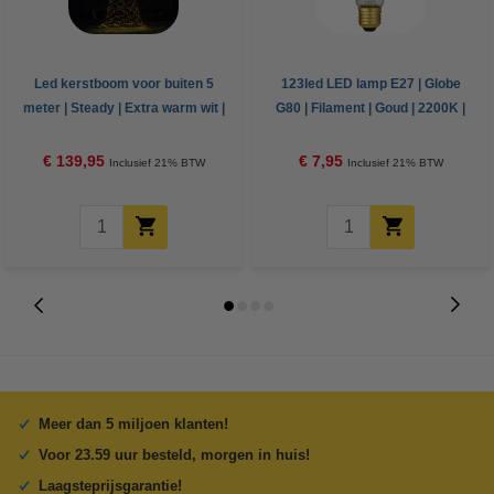
Led kerstboom voor buiten 5
123led LED lamp E27 | Globe
meter | Steady | Extra warm wit |
G80 | Filament | Goud | 2200K |
836 lampjes
3-staps dimbaar | 5W (39W)
€ 139,95
€ 7,95
Inclusief 21% BTW
Inclusief 21% BTW
Meer dan 5 miljoen klanten!
Voor 23.59 uur besteld, morgen in huis!
Laagsteprijsgarantie!