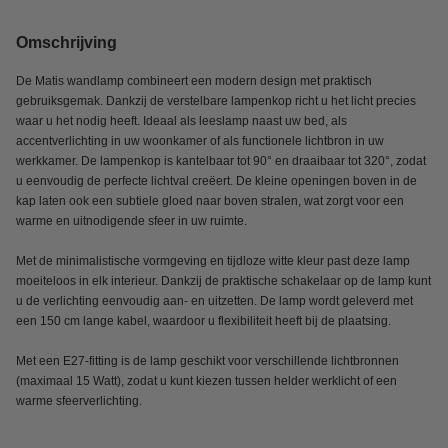
Omschrijving
De Matis wandlamp combineert een modern design met praktisch
gebruiksgemak. Dankzij de verstelbare lampenkop richt u het licht precies
waar u het nodig heeft. Ideaal als leeslamp naast uw bed, als
accentverlichting in uw woonkamer of als functionele lichtbron in uw
werkkamer. De lampenkop is kantelbaar tot 90° en draaibaar tot 320°, zodat
u eenvoudig de perfecte lichtval creëert. De kleine openingen boven in de
kap laten ook een subtiele gloed naar boven stralen, wat zorgt voor een
warme en uitnodigende sfeer in uw ruimte.
Met de minimalistische vormgeving en tijdloze witte kleur past deze lamp
moeiteloos in elk interieur. Dankzij de praktische schakelaar op de lamp kunt
u de verlichting eenvoudig aan- en uitzetten. De lamp wordt geleverd met
een 150 cm lange kabel, waardoor u flexibiliteit heeft bij de plaatsing.
Met een E27-fitting is de lamp geschikt voor verschillende lichtbronnen
(maximaal 15 Watt), zodat u kunt kiezen tussen helder werklicht of een
warme sfeerverlichting.