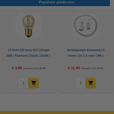
Populaire producten
123led LED lamp E27 | Kogel
Verlengsnoer kunststof | 5
G45 | Filament | Goud | 2200K |
meter | 3x 1.5 mm² | Wit |
Dimbaar | 2.9W (25W)
Brennenstuhl
€ 3,95
€ 11,95
Inclusief 21% BTW
Inclusief 21% BTW