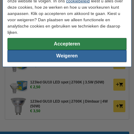
onze website te volgen. In ons
cookiebeleid
leest u alles over
Klasse:
II
deze cookies, hoe ze werken en hoe u uw voorkeuren kunt
Energielabel:
n.v.t.
aanpassen. Klik op accepteren om akkoord te gaan. Kiest u
voor weigeren? Dan plaatsen we alleen functionele en
Handleiding:
Handleiding
analytische cookies en gebruiken we technieken die daarop
Oud voor nieuw:
uw oude apparaat
lijken.
Accepteren
Bestel mee:
Weigeren
123led GU10 LED spot | 2700K | 2.4W (35W)
€ 1,95
123led GU10 LED spot | 2700K | 3.5W (50W)
€ 2,50
123led GU10 LED spot | 2700K | Dimbaar | 4W
(50W)
€ 3,50