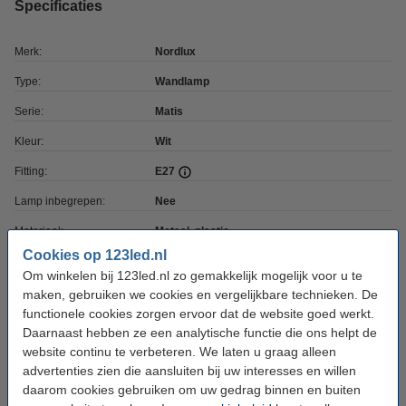
Specificaties
Merk:
Nordlux
Type:
Wandlamp
Serie:
Matis
Kleur:
Wit
Fitting:
E27
Lamp inbegrepen:
Nee
Materiaal:
Metaal, plastic
Cookies op 123led.nl
Voltage:
220-240 V
Om winkelen bij 123led.nl zo gemakkelijk mogelijk voor u te
Hoogte:
17 cm
maken, gebruiken we cookies en vergelijkbare technieken. De
functionele cookies zorgen ervoor dat de website goed werkt.
Diepte:
12,5 cm
Daarnaast hebben ze een analytische functie die ons helpt de
website continu te verbeteren. We laten u graag alleen
Beschermingsniveau:
IP20
advertenties zien die aansluiten bij uw interesses en willen
Gebruik:
Binnen
daarom cookies gebruiken om uw gedrag binnen en buiten