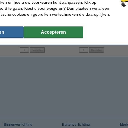
rken en hoe u uw voorkeuren kunt aanpassen. Klik op
ord te gaan. Kiest u voor weigeren? Dan plaatsen we alleen
ytische cookies en gebruiken we technieken die daarop lijken.
Philips PY21W (BAU15s) Vision (12V, 21W)
Philips C5W (SV 8.5) Vision (12V, 5W, 2
Phi
stuks)
en
Accepteren
€ 1,95
€ 1,49
(Inclusief 21% BTW)
(Inclusief 21% BTW)
Binnenverlichting
Buitenverlichting
Mer