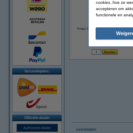
cookies, hoe ze we
accepteren om akko
functionele en anal
Philips P21W (BA15s) Vision (12V, 21W)
Weiger
€ 1,95
(Inclusief 21% BTW)
Verzendopties:
Officiële dealer
Led-lampen