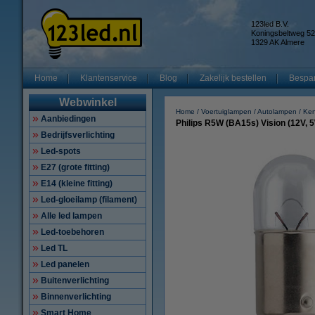
123led B.V.
Koningsbeltweg 52
1329 AK Almere
Home
Klantenservice
Blog
Zakelijk bestellen
Bespar
Webwinkel
Home
Voertuiglampen
Autolampen
Ken
Aanbiedingen
Philips R5W (BA15s) Vision (12V, 5
Bedrijfsverlichting
Led-spots
E27 (grote fitting)
E14 (kleine fitting)
Led-gloeilamp (filament)
Alle led lampen
Led-toebehoren
Led TL
Led panelen
Buitenverlichting
Binnenverlichting
Smart Home