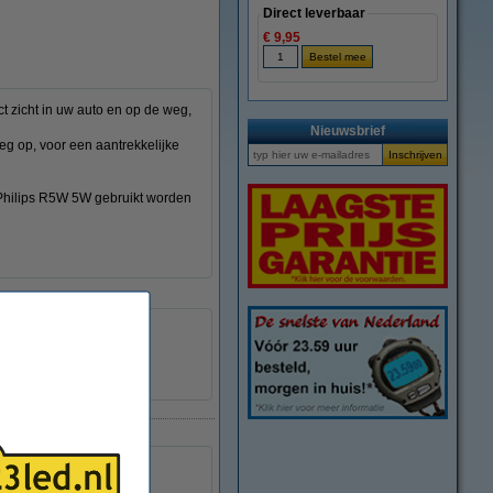
Direct leverbaar
€ 9,95
t zicht in uw auto en op de weg,
Nieuwsbrief
eg op, voor een aantrekkelijke
 Philips R5W 5W gebruikt worden