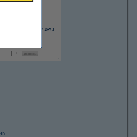
lips R10W (BA15s) Vision (12V, 10W, 2
stuks)
€ 1,49
(Inclusief 21% BTW)
ken