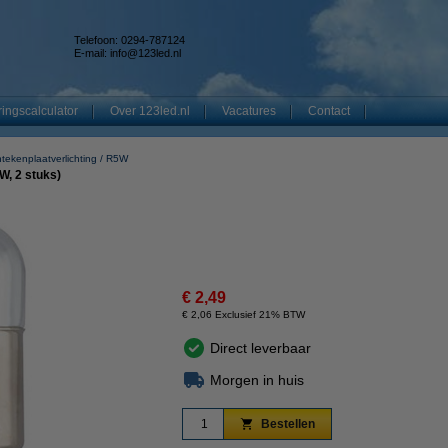
Telefoon: 0294-787124
E-mail:
info@123led.nl
ingscalculator
Over 123led.nl
Vacatures
Contact
tekenplaatverlichting
R5W
W, 2 stuks)
€ 2,49
€ 2,06 Exclusief 21% BTW
Direct leverbaar
Morgen in huis
Bestellen