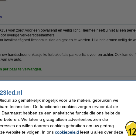
n
 voet zorgt voor een opvallend en veilig licht. Hiermee heeft u niet alleen perfec
 door overige verkeersdeelnemers.
r kwalitatief goed licht om te zien en gezien te worden. U kunt hiermee veilig de w
n uw handschoenenkastje,kofferbak of als parkeerlicht voor en achter. Ook kan de
t van uw auto.
n per paar te vervangen.
Watt:
5 W
23led.nl
Branduren:
625 uur
led.nl zo gemakkelijk mogelijk voor u te maken, gebruiken we
Oud voor nieuw:
uw oude apparaat
kbare technieken. De functionele cookies zorgen ervoor dat de
 Daarnaast hebben ze een analytische functie die ons helpt de
verbeteren. We laten u graag alleen advertenties zien die
 dit artikel ook besteld hebben
nteresses en willen daarom cookies gebruiken om uw gedrag
ze website te volgen. In ons
cookiebeleid
leest u alles over deze