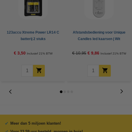
123accu Xtreme Power LR14 C
Afstandsbediening voor Unique
batterij 2 stuks
Candles led kaarsen | Wit
€ 3,50
€ 10,95
€ 9,86
Inclusief 21% BTW
Inclusief 21% BTW
Meer dan 5 miljoen klanten!
Voor 23.59 uur besteld, morgen in huis!