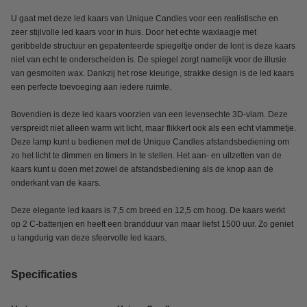
U gaat met deze led kaars van Unique Candles voor een realistische en
zeer stijlvolle led kaars voor in huis. Door het echte waxlaagje met
geribbelde structuur en gepatenteerde spiegeltje onder de lont is deze kaars
niet van echt te onderscheiden is. De spiegel zorgt namelijk voor de illusie
van gesmolten wax. Dankzij het rose kleurige, strakke design is de led kaars
een perfecte toevoeging aan iedere ruimte.
Bovendien is deze led kaars voorzien van een levensechte 3D-vlam. Deze
verspreidt niet alleen warm wit licht, maar flikkert ook als een echt vlammetje.
Deze lamp kunt u bedienen met de Unique Candles afstandsbediening om
zo het licht te dimmen en timers in te stellen. Het aan- en uitzetten van de
kaars kunt u doen met zowel de afstandsbediening als de knop aan de
onderkant van de kaars.
Deze elegante led kaars is 7,5 cm breed en 12,5 cm hoog. De kaars werkt
op 2 C-batterijen en heeft een brandduur van maar liefst 1500 uur. Zo geniet
u langdurig van deze sfeervolle led kaars.
Specificaties