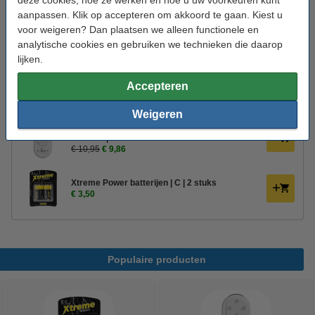
deze cookies, hoe ze werken en hoe u uw voorkeuren kunt
Oud voor nieuw:
uw oude apparaat
aanpassen. Klik op accepteren om akkoord te gaan. Kiest u
voor weigeren? Dan plaatsen we alleen functionele en
analytische cookies en gebruiken we technieken die daarop
Bestel mee:
lijken.
Afstandsbediening voor Unique Candles led
Accepteren
kaarsen | Zwart
€ 10,95
€ 8,76
Weigeren
Afstandsbediening voor Unique Candles led
kaarsen | Wit
€ 10,95
€ 9,86
Xtreme Power batterijen | C | 2 stuks
€ 3,50
Populaire producten