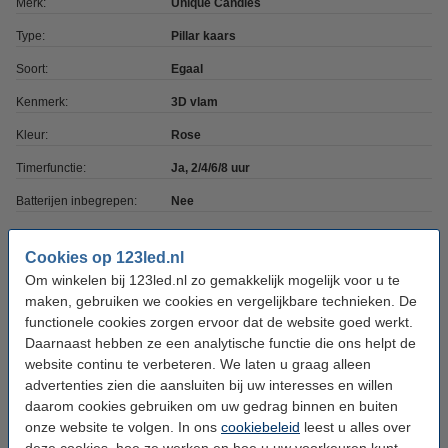
Merk:
Unique Candles
Type:
Pillar kaars
Soort:
Egaal
Kenmerk:
3D vlam
Kleur:
Rose
Timerfunctie:
Ja, 2/4/6/8 uur
Batterijen inbegrepen:
Nee
Batterijtype:
2x C
Cookies op 123led.nl
Afmetingen:
7,5 mm x 12,5 cm (bxh)
Om winkelen bij 123led.nl zo gemakkelijk mogelijk voor u te
Diameter:
maken, gebruiken we cookies en vergelijkbare technieken. De
Ø 7,5 cm
functionele cookies zorgen ervoor dat de website goed werkt.
Beschermingsniveau:
IP20
Daarnaast hebben ze een analytische functie die ons helpt de
website continu te verbeteren. We laten u graag alleen
Gebruik:
Binnen
advertenties zien die aansluiten bij uw interesses en willen
Branduren:
1.500 uur
daarom cookies gebruiken om uw gedrag binnen en buiten
onze website te volgen. In ons
cookiebeleid
leest u alles over
Aantal lampjes:
1