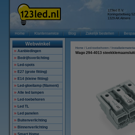
123led B.V.
Koningsbeltweg 52
1329 AK Almere
Home
Klantenservice
Blog
Zakelijk bestellen
Bespar
Webwinkel
Home
Led-toebehoren
Installatiemateria
Aanbiedingen
Wago 294-4013 steekklemaansluiting
Bedrijfsverlichting
Led-spots
E27 (grote fitting)
E14 (kleine fitting)
Led-gloeilamp (filament)
Alle led lampen
Led-toebehoren
Led TL
Led panelen
Buitenverlichting
Binnenverlichting
Smart Home