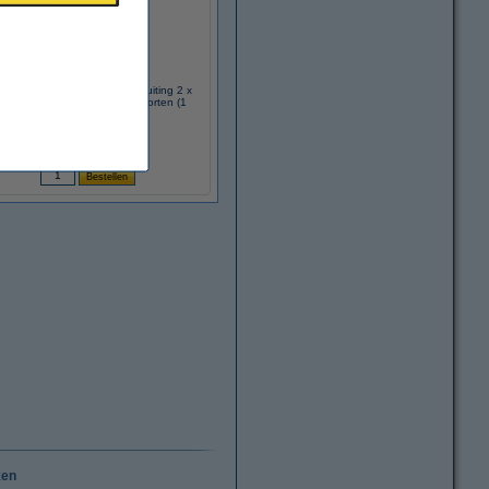
o 294-4012 steekklemaansluiting 2 x
5 - 2.5 mm2 voor alle kabelsoorten (1
stuk)
€ 1,50
(Inclusief 21% BTW)
ken