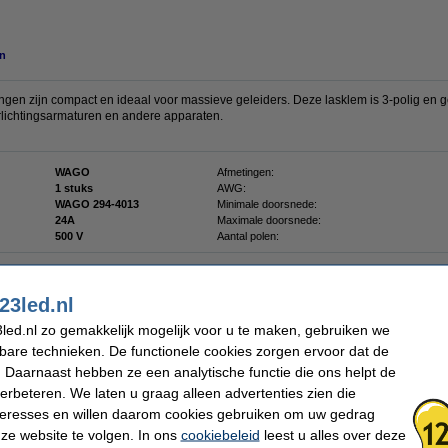
n
en zijn compact en ideaal voor massieve geleiders. Deze lasklem is 3-polig en g
erlichtingsarmaturen en andere apparaten.
WAGO
Afmetingen:
1 stuks
AWG:
WAGO 294-4013
Minimale doorsnede:
24A
Maximale doorsnede:
500 V
Aantal polen:
23led.nl
Werktemperatuur:
max. 120 °C
led.nl zo gemakkelijk mogelijk voor u te maken, gebruiken we
kbare technieken. De functionele cookies zorgen ervoor dat de
 Daarnaast hebben ze een analytische functie die ons helpt de
 dit artikel ook besteld hebben
verbeteren. We laten u graag alleen advertenties zien die
nteresses en willen daarom cookies gebruiken om uw gedrag
ze website te volgen. In ons
cookiebeleid
leest u alles over deze