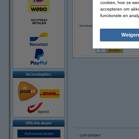
cookies, hoe ze we
accepteren om akko
functionele en anal
Voedingskabel 3x0.75mm² 3 meter | Zwar
Weiger
€ 4,95
(Inclusief 21% BTW)
Verzendopties:
Officiële dealer
Led-lampen