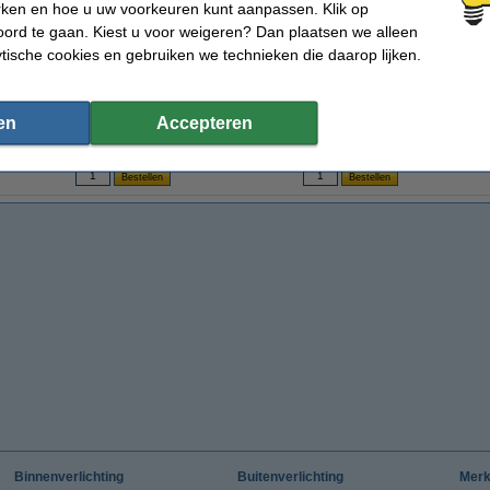
rken en hoe u uw voorkeuren kunt aanpassen. Klik op
ord te gaan. Kiest u voor weigeren? Dan plaatsen we alleen
ytische cookies en gebruiken we technieken die daarop lijken.
t
Led inbouwarmatuur | Rond | Nikkel | GU10
Led driver dimbaar | 0-50W | 12V AC |
Wag
fitting | Ø 75 mm | IP20
123led huismerk
0.
en
Accepteren
€ 4,95
€ 17,95
(Inclusief 21% BTW)
(Inclusief 21% BTW)
Binnenverlichting
Buitenverlichting
Mer