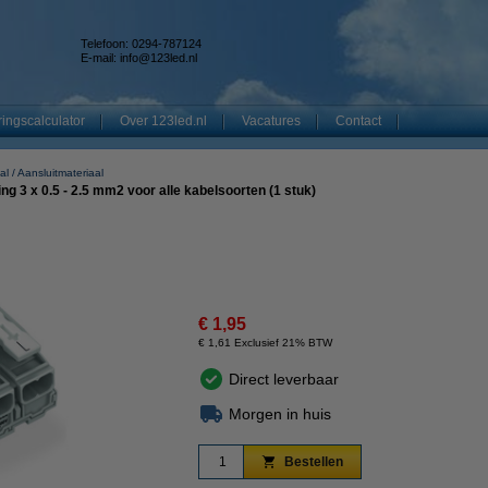
Telefoon: 0294-787124
E-mail:
info@123led.nl
ingscalculator
Over 123led.nl
Vacatures
Contact
al
Aansluitmateriaal
 3 x 0.5 - 2.5 mm2 voor alle kabelsoorten (1 stuk)
€ 1,95
€ 1,61 Exclusief 21% BTW
Direct leverbaar
Morgen in huis
Bestellen