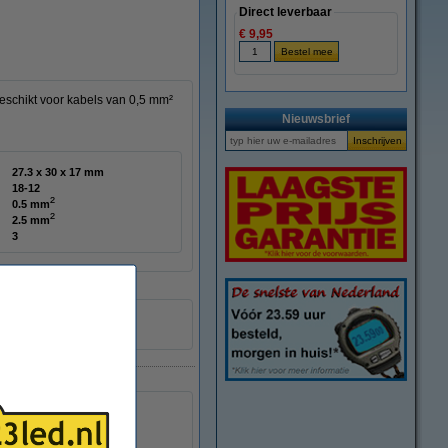
Direct leverbaar
€ 9,95
eschikt voor kabels van 0,5 mm²
Nieuwsbrief
27.3 x 30 x 17 mm
18-12
²
0.5 mm
²
2.5 mm
3