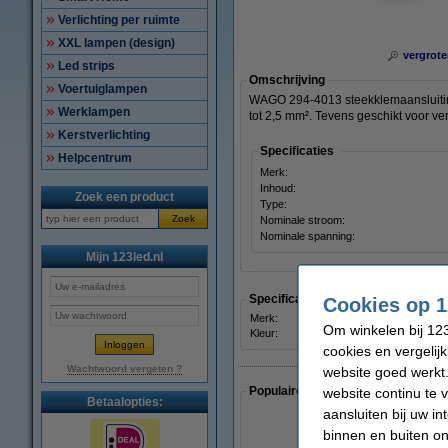
Verlichting per ruimte
XXL lampen (design)
vergrote
Led strips
Omschrijving
Voertuiglampen
WAGO 294-4013 steekklemaansluiting
Werklampen
tot 2,5 mm². Tevens geschikt voor v
Kerstverlichting
Specificaties
Helpcentrum
Merk:
Inhoud:
Zoek een product
Type:
Zoek
Nominale stroom:
Nominale spanning:
Mijn 123led.nl
Specificaties
Cookies op 1
Merk:
Wago
Om winkelen bij 123
Kleur:
Wit
cookies en vergelij
Wachtwoord vergeten ?
website goed werkt.
Populaire artikelen van klanten die
website continu te 
Betaalopties:
aansluiten bij uw i
binnen en buiten on