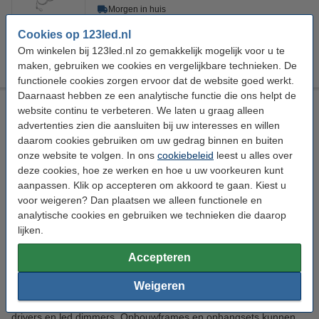
Morgen in huis
€ 6,99
123led adviesprijs
Cookies op 123led.nl
Om winkelen bij 123led.nl zo gemakkelijk mogelijk voor u te
€ 4,95
Bestellen
maken, gebruiken we cookies en vergelijkbare technieken. De
functionele cookies zorgen ervoor dat de website goed werkt.
Daarnaast hebben ze een analytische functie die ons helpt de
website continu te verbeteren. We laten u graag alleen
Bestel voordelig led paneel accessoires
advertenties zien die aansluiten bij uw interesses en willen
daarom cookies gebruiken om uw gedrag binnen en buiten
Om led panelen goed te monteren en goed te laten functioneren
onze website te volgen. In ons
cookiebeleid
leest u alles over
zijn in veel gevallen accessoires nodig. Met deze accessoires
kunt u de led panelen inzetten zoals u dat wilt, ongeacht of u
deze cookies, hoe ze werken en hoe u uw voorkeuren kunt
deze in een systeemplafond wilt plaatsen of op een andere
aanpassen. Klik op accepteren om akkoord te gaan. Kiest u
locatie.
voor weigeren? Dan plaatsen we alleen functionele en
analytische cookies en gebruiken we technieken die daarop
De led paneel accessoires in ons
lijken.
assortiment
Accepteren
Weigeren
Onze led paneel accessoires assortiment bestaan uit
opbouwframes, ophangsets, voedingskabels, lasklemmen, led
drivers en led dimmers. Opbouwframes en ophangsets kunnen