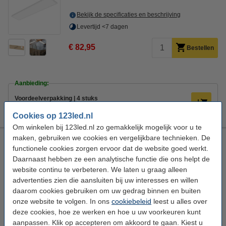
Bekijk de specificaties en beschrijving
Levertijd <7 dagen
€ 82,95
Bestellen
Aanbieding:
Voordeelverpakking | 4 stuks
€ 321,50
Cookies op 123led.nl
Om winkelen bij 123led.nl zo gemakkelijk mogelijk voor u te
maken, gebruiken we cookies en vergelijkbare technieken. De
Osram LED paneel 120x30cm | 4000K (840) | UGR 19 | 4320
functionele cookies zorgen ervoor dat de website goed werkt.
lumen | 33W
Daarnaast hebben ze een analytische functie die ons helpt de
Osram
131 lm/W
Helder wit
website continu te verbeteren. We laten u graag alleen
4000K | Helder wit
advertenties zien die aansluiten bij uw interesses en willen
daarom cookies gebruiken om uw gedrag binnen en buiten
Bekijk de specificaties en beschrijving
onze website te volgen. In ons
cookiebeleid
leest u alles over
Direct leverbaar
deze cookies, hoe ze werken en hoe u uw voorkeuren kunt
Nu bestellen is maandag in huis
aanpassen. Klik op accepteren om akkoord te gaan. Kiest u