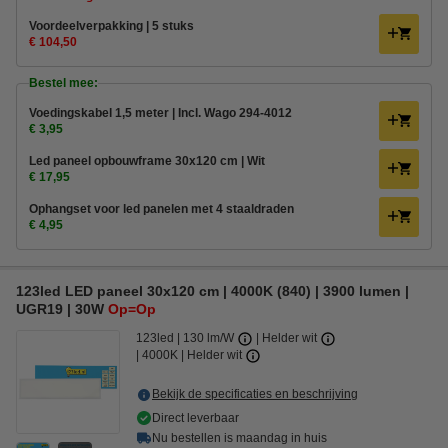
Voordeelverpakking | 5 stuks
€ 104,50
Bestel mee:
Voedingskabel 1,5 meter | Incl. Wago 294-4012
€ 3,95
Led paneel opbouwframe 30x120 cm | Wit
€ 17,95
Ophangset voor led panelen met 4 staaldraden
€ 4,95
123led LED paneel 30x120 cm | 4000K (840) | 3900 lumen |
UGR19 | 30W
Op=Op
123led
130 lm/W
Helder wit
4000K | Helder wit
Bekijk de specificaties en beschrijving
Direct leverbaar
Nu bestellen is maandag in huis