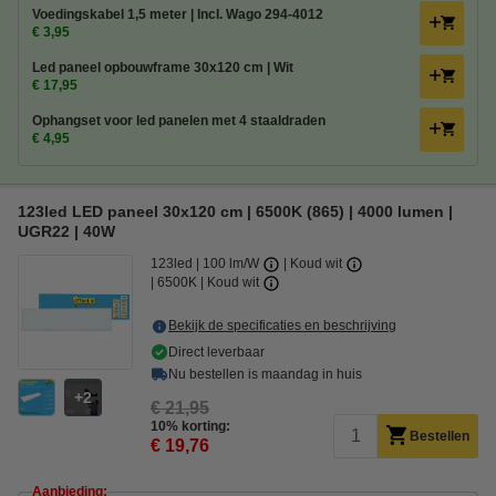
Voedingskabel 1,5 meter | Incl. Wago 294-4012
€ 3,95
Led paneel opbouwframe 30x120 cm | Wit
€ 17,95
Ophangset voor led panelen met 4 staaldraden
€ 4,95
123led LED paneel 30x120 cm | 6500K (865) | 4000 lumen |
UGR22 | 40W
123led
100 lm/W
Koud wit
6500K | Koud wit
Bekijk de specificaties en beschrijving
Direct leverbaar
Nu bestellen is maandag in huis
2
€ 21,95
10% korting:
Bestellen
€ 19,76
Aanbieding: