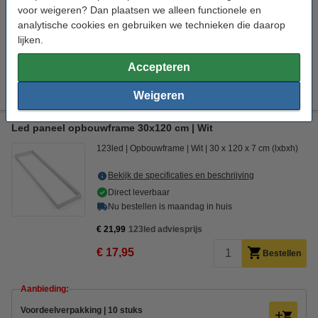
voor weigeren? Dan plaatsen we alleen functionele en
€ 82,95
Bestellen
analytische cookies en gebruiken we technieken die daarop
lijken.
Aanbieding:
Accepteren
Voordeelverpakking | 4 stuks
€ 321,50
Weigeren
Led paneel opbouwframe 30x120 cm | Wit
123led
Opbouwframe
Wit
30 x 120 x 7 cm (lxbxh)
Bekijk de specificaties en beschrijving
Direct leverbaar
Nu bestellen is maandag in huis
€ 21,99
123led adviesprijs
€ 17,95
Bestellen
Aanbieding:
Voordeelverpakking | 10 stuks