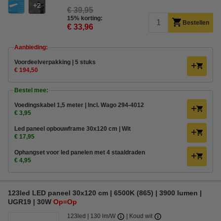
2
€ 39,95
15% korting:
Bestellen
€ 33,96
Aanbieding:
Voordeelverpakking | 5 stuks
€ 194,50
Bestel mee:
Voedingskabel 1,5 meter | Incl. Wago 294-4012
€ 3,95
Led paneel opbouwframe 30x120 cm | Wit
€ 17,95
Ophangset voor led panelen met 4 staaldraden
€ 4,95
123led LED paneel 30x120 cm | 6500K (865) | 3900 lumen |
UGR19 | 30W
Op=Op
123led
130 lm/W
Koud wit