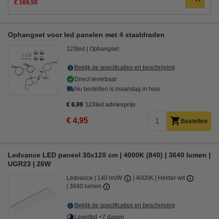
€ 169,50
Ophangset voor led panelen met 4 staaldraden
123led
Ophangset
Bekijk de specificaties en beschrijving
Direct leverbaar
Nu bestellen is maandag in huis
€ 6,99
123led adviesprijs
€ 4,95
Bestellen
Ledvance LED paneel 30x120 cm | 4000K (840) | 3640 lumen |
UGR23 | 26W
Ledvance
140 lm/W
4000K | Helder wit
3640 lumen
Bekijk de specificaties en beschrijving
Levertijd <7 dagen