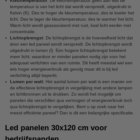
Kleurtemperatuur
: De kleurtemperatuur geeft aan wat de
temperatuur is van het licht dat wordt verspreidt, uitgedrukt in
Kelvin (K). Des te hoger de kleurtemperatuur, des te koeler het
licht. Des te lager de kleurtemperatuur, des te warmer het licht.
Warm licht wordt geassocieerd met rust, koel licht eerder met
concentratie.
Lichtopbrengst
: De lichtopbrengst is de hoeveelheid licht dat
door een led paneel wordt verspreidt. De lichtopbrengst wordt
uitgedrukt in lumen (l). Een hogere lichtopbrengst betekent
meer licht, waardoor er minder panelen nodig zijn voor het
adequaat verlichten van een ruimte. Dit heeft meestal wel een
iets hoger energieverbruik als gevolg maar dit is bij led
verlichting altijd beperkt.
Lumen per watt
: Het aantal lumen per watt is een manier om
de effectieve lichtopbrengst in vergelijking met andere lampen
en lichtbronnen uit te drukken. Zo wordt het mogelijk om
panelen die verschillen qua vermogen of energieverbruik toch
qua lichtopbrengst te vergelijken. Bent u op zoek naar het
meest efficiënte paneel? Dan is dit een belangrijke specificatie.
Led panelen 30x120 cm voor
bedrijfspanden