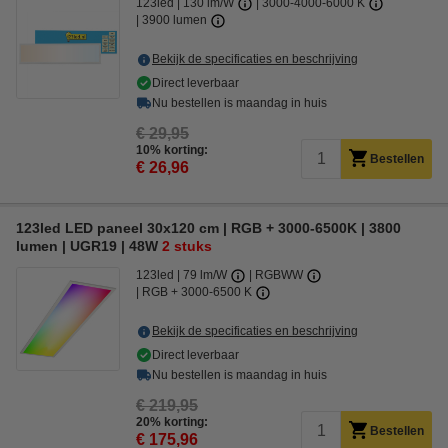
123led
130 lm/W
3000-4000-6000 K
3900 lumen
Bekijk de specificaties en beschrijving
Direct leverbaar
Nu bestellen is maandag in huis
€ 29,95
10% korting:
Bestellen
€ 26,96
123led LED paneel 30x120 cm | RGB + 3000-6500K | 3800
lumen | UGR19 | 48W
2 stuks
123led
79 lm/W
RGBWW
RGB + 3000-6500 K
Bekijk de specificaties en beschrijving
Direct leverbaar
Nu bestellen is maandag in huis
€ 219,95
20% korting:
Bestellen
€ 175,96