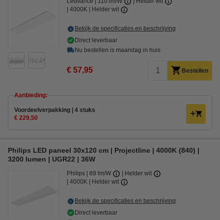
Ledvance
110 lm/W
Helder wit
4000K | Helder wit
Bekijk de specificaties en beschrijving
Direct leverbaar
Nu bestellen is maandag in huis
€ 57,95
Bestellen
Aanbieding:
Voordeelverpakking | 4 stuks
€ 229,50
Philips LED paneel 30x120 cm | Projectline | 4000K (840) |
3200 lumen | UGR22 | 36W
Philips
89 lm/W
Helder wit
4000K | Helder wit
Bekijk de specificaties en beschrijving
Direct leverbaar