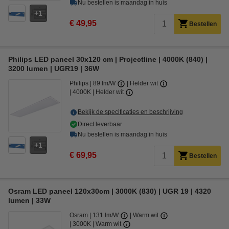
Nu bestellen is maandag in huis
1
€ 49,95
Bestellen
Philips LED paneel 30x120 cm | Projectline | 4000K (840) |
3200 lumen | UGR19 | 36W
Philips
89 lm/W
Helder wit
4000K | Helder wit
Bekijk de specificaties en beschrijving
Direct leverbaar
Nu bestellen is maandag in huis
1
€ 69,95
Bestellen
Osram LED paneel 120x30cm | 3000K (830) | UGR 19 | 4320
lumen | 33W
Osram
131 lm/W
Warm wit
3000K | Warm wit