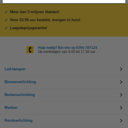
Meer dan 5 miljoen klanten!
Voor 23.59 uur besteld, morgen in huis!
Laagsteprijsgarantie!
Hulp nodig? Bel ons op 0294-787124
Op werkdagen van 9.00 tot 17.30 uur
Led-lampen
Binnenverlichting
Buitenverlichting
Merken
Kerstverlichting