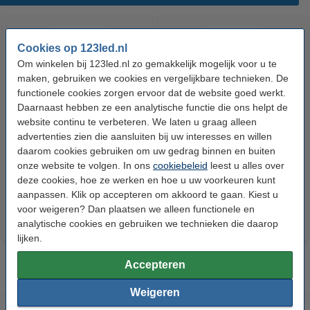
Cookies op 123led.nl
Om winkelen bij 123led.nl zo gemakkelijk mogelijk voor u te
maken, gebruiken we cookies en vergelijkbare technieken. De
functionele cookies zorgen ervoor dat de website goed werkt.
Daarnaast hebben ze een analytische functie die ons helpt de
website continu te verbeteren. We laten u graag alleen
123led LED lamp E27 | Kogel
123led LED lamp E14 | Kogel
advertenties zien die aansluiten bij uw interesses en willen
P45 | Mat | 2.2W (25W) | 3 stuks
G35 | Mat | 2.2W (25W) | 3 stuks
daarom cookies gebruiken om uw gedrag binnen en buiten
onze website te volgen. In ons
cookiebeleid
leest u alles over
€ 6,95
€ 6,95
Inclusief 21% BTW
Inclusief 21% BTW
deze cookies, hoe ze werken en hoe u uw voorkeuren kunt
aanpassen. Klik op accepteren om akkoord te gaan. Kiest u
voor weigeren? Dan plaatsen we alleen functionele en
analytische cookies en gebruiken we technieken die daarop
lijken.
Accepteren
Weigeren