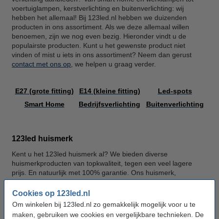
voertuiglampen, kerstverlichting en buitenverlichting: wij
hebben het allemaal! Bij 123led.nl hebben we duizenden
producten in ons assortiment. Als we deze allemaal willen
benoemen, zijn we nog even bezig. Hieronder vindt u de
populairste producten. Kunt u het gewenste product niet
vinden of mist u iets in ons assortiment? Neem dan gerust
contact met ons op
, we helpen u graag verder.
E27 (grote fitting)
E14 (kleine fitting)
Led-spots
Smart Home
Bedrijfsverlichting
Buitenverlichting
123led huismerk
Kent u het 123led huismerk al? We bieden diverse
huismerkproducten van topkwaliteit, tegen een veel lagere
prijs. En natuurlijk met 100% garantie. Ons huismerk,
uw slimme keuze!
Cookies op 123led.nl
Ontdek het 123led huismerk
Om winkelen bij 123led.nl zo gemakkelijk mogelijk voor u te
maken, gebruiken we cookies en vergelijkbare technieken. De