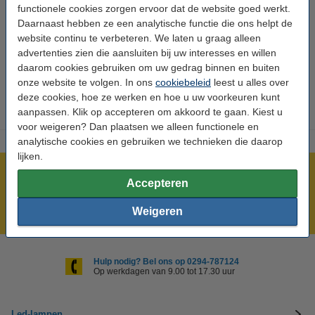
Led verlichting
functionele cookies zorgen ervoor dat de website goed werkt.
Daarnaast hebben ze een analytische functie die ons helpt de
Wij hebben honderden typen originele verichtingsoplossingen
van bekende merken op voorraad, maar we bieden ook
website continu te verbeteren. We laten u graag alleen
kwalitatief goede en voordelige huismerkproducten aan. Denk
advertenties zien die aansluiten bij uw interesses en willen
aan standaard E27, E14 en GU10 led lampen, maar ook
daarom cookies gebruiken om uw gedrag binnen en buiten
kerstverlichting, led TL buizen en nog veel meer.
onze website te volgen. In ons
cookiebeleid
leest u alles over
deze cookies, hoe ze werken en hoe u uw voorkeuren kunt
aanpassen. Klik op accepteren om akkoord te gaan. Kiest u
voor weigeren? Dan plaatsen we alleen functionele en
analytische cookies en gebruiken we technieken die daarop
lijken.
Meer dan 5 miljoen klanten!
Accepteren
Voor 23.59 uur besteld, morgen in huis!
Weigeren
Laagsteprijsgarantie!
Hulp nodig? Bel ons op 0294-787124
Op werkdagen van 9.00 tot 17.30 uur
Led-lampen