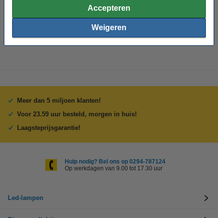
Accepteren
Led T5 koppelbaar
Zakelijk bestellen
Weigeren
Meer dan 5 miljoen klanten!
Voor 23.59 uur besteld, morgen in huis!
Laagsteprijsgarantie!
Hulp nodig? Bel ons op 0294-787124
Op werkdagen van 9.00 tot 17.30 uur
Led-lampen