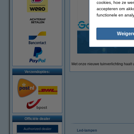
cookies, hoe ze we
accepteren om akko
functionele en anal
Weiger
Govee Outdoor
Met onze nieuwe tuinverlichting haalt u
Verzendopties:
Officiële dealer
Led-lampen