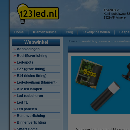
123led B.V.
Koningsbeltweg 52
1329 AK Almere
Home
Klantenservice
Blog
Zakelijk bestellen
Bespar
Home
Tuinverlichting: nieuw in ons assortime
Webwinkel
Aanbiedingen
Bedrijfsverlichting
Led-spots
E27 (grote fitting)
E14 (kleine fitting)
Led-gloeilamp (filament)
Alle led lampen
Led-toebehoren
Led TL
Led panelen
Buitenverlichting
Binnenverlichting
Smart Home
Maak uw tuin helemaal klaar voor 