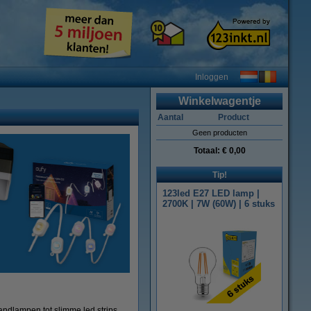
Inloggen
Winkelwagentje
Aantal
Product
Geen producten
Totaal:
€ 0,00
Tip!
123led E27 LED lamp |
2700K | 7W (60W) | 6 stuks
ndlampen tot slimme led strips,