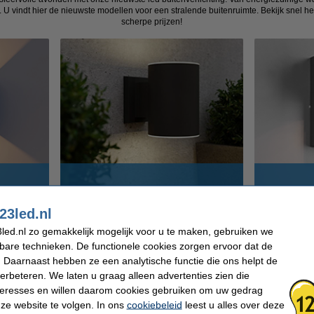
s. U vindt hier de nieuwste modellen voor een stralende buitenruimte. Bekijk snel he
scherpe prijzen!
en
Solar wandlampen
Buit
23led.nl
led.nl zo gemakkelijk mogelijk voor u te maken, gebruiken we
Slimme verlichting voor buiten
kbare technieken. De functionele cookies zorgen ervoor dat de
 Daarnaast hebben ze een analytische functie die ons helpt de
verbeteren. We laten u graag alleen advertenties zien die
nteresses en willen daarom cookies gebruiken om uw gedrag
ze website te volgen. In ons
cookiebeleid
leest u alles over deze