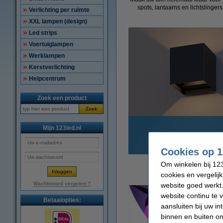
spots, lantaarns en lichtslinger
Verlichting per ruimte
XXL lampen (design)
Led strips
Voertuiglampen
Werklampen
Kerstverlichting
Helpcentrum
Zoek een product
Zoek
Mijn 123led.nl
Wandlampen buit
Cookies op 1
Om winkelen bij 123
cookies en vergelij
Wachtwoord vergeten ?
website goed werkt.
website continu te 
Betaalopties:
aansluiten bij uw i
binnen en buiten on