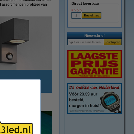
Direct leverbaar
t assortiment en profiteer van
€ 9,95
Nieuwsbrief
enlamp met sensor