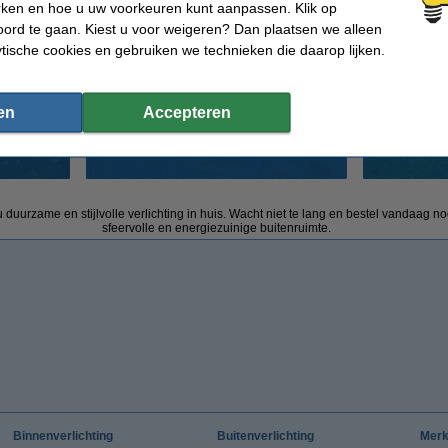
rken en hoe u uw voorkeuren kunt aanpassen. Klik op
ord te gaan. Kiest u voor weigeren? Dan plaatsen we alleen
ytische cookies en gebruiken we technieken die daarop lijken.
en
Accepteren
Eufy Outdoor
 duurzame en stijlvolle verlichting in huis. Wacht niet te lang en bestel vandaag n
sfeervolle en energiezuinige buitenruimte.
Binnenverlichting
Buitenverlichting
Mer