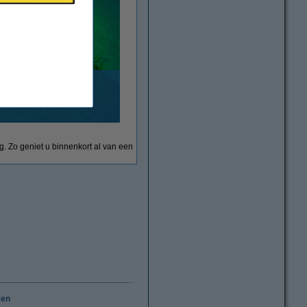
Calex Outdoor
og. Zo geniet u binnenkort al van een
ken