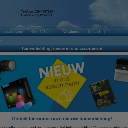
Telefoon: 0294-787124
E-mail:
info@123led.nl
ingscalculator
Over 123led.nl
Vacatures
Contact
nt
Tuinverlichting: nieuw in ons assortiment
Ontdek hieronder onze nieuwe tuinverlichting!
sfeervolle avonden met onze nieuwste led buitenverlichting. Van energiezuinige wa