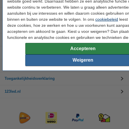
Buitenverlichting
website goed werkt. Daarnaast hebben ze een analytische functie 
website continu te verbeteren. We laten u graag alleen advertentie
aansluiten bij uw interesses en willen daarom cookies gebruiken 
Merken
binnen en buiten onze website te volgen. In ons
cookiebeleid
leest 
deze cookies, hoe ze werken en hoe u uw voorkeuren kunt aanpas
Kerstverlichting
accepteren om akkoord te gaan. Kiest u voor weigeren? Dan plaat
functionele en analytische cookies en gebruiken we technieken die 
Klantenservice
Accepteren
Ruilen en retourneren
Weigeren
Bedrijfsinformatie
Toegankelijkheidsverklaring
123led.nl