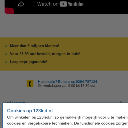
Meer dan 5 miljoen klanten!
Voor 23.59 uur besteld, morgen in huis!
Laagsteprijsgarantie!
Hulp nodig? Bel ons op 0294-787124
Op werkdagen van 9.00 tot 17.30 uur
Led-lampen
Cookies op 123led.nl
Binnenverlichting
Om winkelen bij 123led.nl zo gemakkelijk mogelijk voor u te make
cookies en vergelijkbare technieken. De functionele cookies zorge