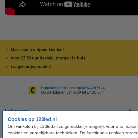
Meer dan 5 miljoen klanten!
Voor 23.59 uur besteld, morgen in huis!
Laagsteprijsgarantie!
Hulp nodig? Bel ons op 0294-787124
Op werkdagen van 9.00 tot 17.30 uur
Led-lampen
Cookies op 123led.nl
Binnenverlichting
Om winkelen bij 123led.nl zo gemakkelijk mogelijk voor u te make
cookies en vergelijkbare technieken. De functionele cookies zorge