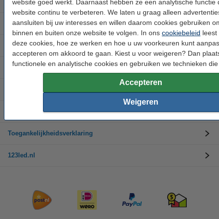
Buitenverlichting
website goed werkt. Daarnaast hebben ze een analytische functie 
website continu te verbeteren. We laten u graag alleen advertentie
aansluiten bij uw interesses en willen daarom cookies gebruiken 
Merken
binnen en buiten onze website te volgen. In ons
cookiebeleid
leest 
deze cookies, hoe ze werken en hoe u uw voorkeuren kunt aanpas
Kerstverlichting
accepteren om akkoord te gaan. Kiest u voor weigeren? Dan plaat
functionele en analytische cookies en gebruiken we technieken die 
Klantenservice
Accepteren
Ruilen en retourneren
Weigeren
Bedrijfsinformatie
Toegankelijkheidsverklaring
123led.nl