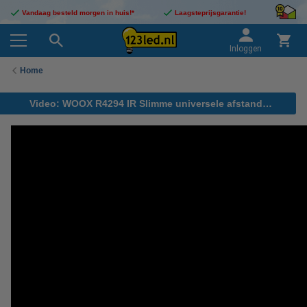
Vandaag besteld morgen in huis!*
Laagsteprijsgarantie!
Inloggen
Home
Video: WOOX R4294 IR Slimme universele afstandsbediening