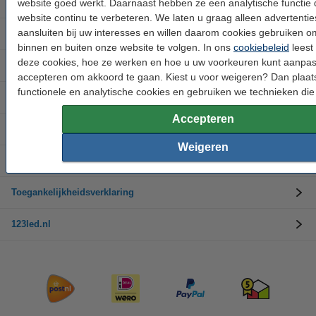
Buitenverlichting
website goed werkt. Daarnaast hebben ze een analytische functie 
website continu te verbeteren. We laten u graag alleen advertentie
aansluiten bij uw interesses en willen daarom cookies gebruiken 
Merken
binnen en buiten onze website te volgen. In ons
cookiebeleid
leest 
deze cookies, hoe ze werken en hoe u uw voorkeuren kunt aanpas
Kerstverlichting
accepteren om akkoord te gaan. Kiest u voor weigeren? Dan plaat
functionele en analytische cookies en gebruiken we technieken die 
Klantenservice
Accepteren
Ruilen en retourneren
Weigeren
Bedrijfsinformatie
Toegankelijkheidsverklaring
123led.nl