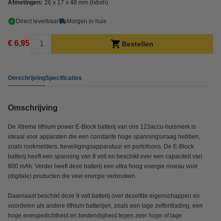
Afmetingen:
26 x 17 x 48 mm (lxbxh)
Direct leverbaar
Morgen in huis
€ 6,95
Bestellen
Omschrijving
Specificaties
Omschrijving
De Xtreme lithium power E-Block batterij van ons 123accu-huismerk is
ideaal voor apparaten die een constante hoge spanningsvraag hebben,
zoals rookmelders, beveiligingsapparatuur en portofoons. De E-Block
batterij heeft een spanning van 9 volt en beschikt over een capaciteit van
800 mAh. Verder heeft deze batterij een ultra hoog energie niveau voor
(digitale) producten die veel energie verbruiken.
Daarnaast beschikt deze 9 volt batterij over dezelfde eigenschappen en
voordelen als andere lithium batterijen, zoals een lage zelfontlading, een
hoge energiedichtheid en bestendigheid tegen zeer hoge of lage