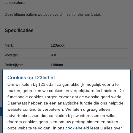
temperaturen.
Deze lithium batterij wordt geleverd in een blister van 1 stuk.
Specificaties
Merk:
123accu
Voltage:
9 V
Batterijtype:
Lithium
Afmetingen:
26 x 17 x 48 mm (lxbxh)
Cookies op 123led.nl
Om winkelen bij 123led.nl zo gemakkelijk mogelijk voor u te
Aantal:
1
maken, gebruiken we cookies en vergelijkbare technieken. De
functionele cookies zorgen ervoor dat de website goed werkt.
Daarnaast hebben ze een analytische functie die ons helpt de
website continu te verbeteren. We laten u graag alleen
Populaire producten
advertenties zien die aansluiten bij uw interesses en willen
daarom cookies gebruiken om uw gedrag binnen en buiten
onze website te volgen. In ons
cookiebeleid
leest u alles over