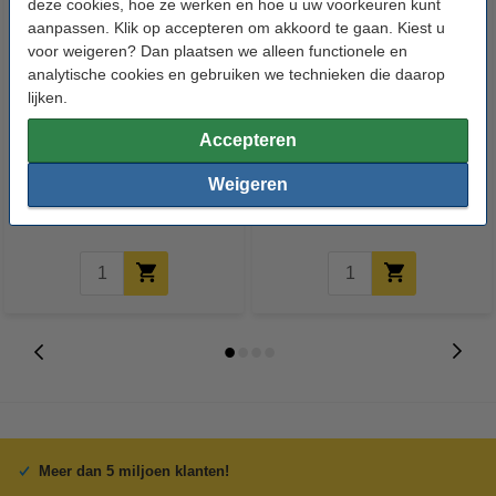
deze cookies, hoe ze werken en hoe u uw voorkeuren kunt
aanpassen. Klik op accepteren om akkoord te gaan. Kiest u
voor weigeren? Dan plaatsen we alleen functionele en
analytische cookies en gebruiken we technieken die daarop
lijken.
123accu Xtreme Power MN1500
Verlengkabel voor koppelbare
Accepteren
Penlite AA batterij 24 stuks
kerstverlichting | 5 meter | 31V
Weigeren
€ 14,50
€ 3,95
Inclusief 21% BTW
Inclusief 21% BTW
Meer dan 5 miljoen klanten!