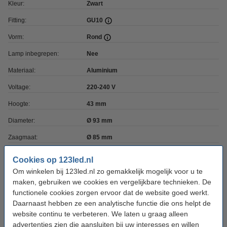
Kleur:
Zwart
Fitting:
GU10
Vorm:
Rond
Lamp inbegrepen:
Nee
Materiaal:
Aluminium
Voltage:
220-240 V
Hoogte:
43 mm
Diameter:
Ø 93 mm
Zaagmaat:
Ø 85 mm
Inbouwdiepte:
43 mm
Cookies op 123led.nl
Om winkelen bij 123led.nl zo gemakkelijk mogelijk voor u te
Kantelbare hoek:
30 °
maken, gebruiken we cookies en vergelijkbare technieken. De
Beschermingsniveau:
IP20
functionele cookies zorgen ervoor dat de website goed werkt.
Daarnaast hebben ze een analytische functie die ons helpt de
Gebruik:
Binnen
website continu te verbeteren. We laten u graag alleen
Extra info:
Handleiding
advertenties zien die aansluiten bij uw interesses en willen