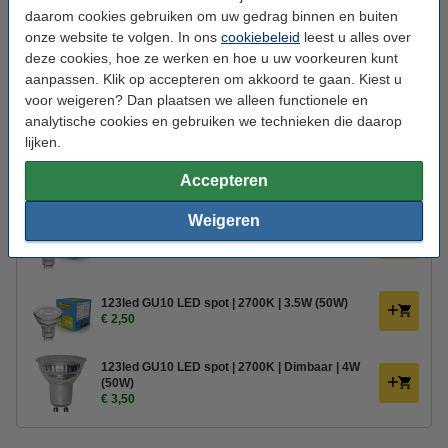
daarom cookies gebruiken om uw gedrag binnen en buiten
Oud voor nieuw:
uw oude apparaaat
onze website te volgen. In ons
cookiebeleid
leest u alles over
deze cookies, hoe ze werken en hoe u uw voorkeuren kunt
aanpassen. Klik op accepteren om akkoord te gaan. Kiest u
Aanbieding:
voor weigeren? Dan plaatsen we alleen functionele en
analytische cookies en gebruiken we technieken die daarop
Voordeelverpakking | 6 stuks
€ 34,50
€ 31,05
lijken.
Accepteren
Bestel mee:
Weigeren
123led GU10 LED spot | 2700K | 2.4W (35W)
€ 1,95
123led GU10 LED spot | 2700K | 3.5W (50W)
€ 2,50
123led GU10 LED spot | 2700K | Dimbaar | 4W
(50W)
€ 3,50