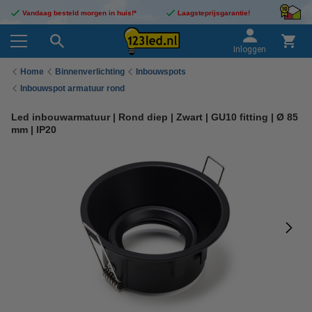
Vandaag besteld morgen in huis!*
Laagsteprijsgarantie!
Inloggen
Home
Binnenverlichting
Inbouwspots
Inbouwspot armatuur rond
Led inbouwarmatuur | Rond diep | Zwart | GU10 fitting | Ø 85
mm | IP20