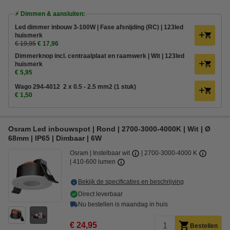
⚡ Dimmen & aansluiten:
Led dimmer inbouw 3-100W | Fase afsnijding (RC) | 123led
huismerk
€ 19,95
€ 17,96
Dimmerknop incl. centraalplaat en raamwerk | Wit | 123led
huismerk
€ 5,95
Wago 294-4012 2 x 0.5 - 2.5 mm2 (1 stuk)
€ 1,50
Osram Led inbouwspot | Rond | 2700-3000-4000K | Wit | Ø
68mm | IP65 | Dimbaar | 6W
Osram
Instelbaar wit
2700-3000-4000 K
410-600 lumen
Bekijk de specificaties en beschrijving
Direct leverbaar
Nu bestellen is maandag in huis
3
€ 24,95
Bestellen