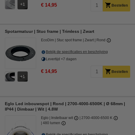
1
€ 14,95
Bestellen
Spotarmatuur | Stuc frame | Trimless | Zwart
EcoDim
Stuc spot frame
Zwart
Rond
Bekijk de specificaties en beschrijving
Levertijd <7 dagen
€ 14,95
Bestellen
1
Eglo Led inbouwspot | Rond | 2700-4000-6500K | Ø 68mm |
IP44 | Dimbaar | Wit | 4.8W
Eglo
Instelbaar wit
2700-4000-6500 K
480 lumen
Bekijk de specificaties en beschrijving