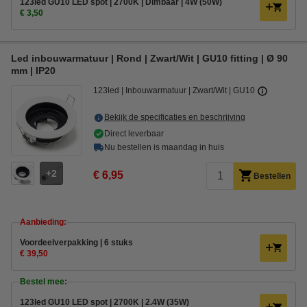
123led GU10 LED spot | 2700K | Dimbaar | 4W (50W)
€ 3,50
Led inbouwarmatuur | Rond | Zwart/Wit | GU10 fitting | Ø 90
mm | IP20
123led
Inbouwarmatuur
Zwart/Wit
GU10
Bekijk de specificaties en beschrijving
Direct leverbaar
Nu bestellen is maandag in huis
2
€ 6,95
Bestellen
Aanbieding:
Voordeelverpakking | 6 stuks
€ 39,50
Bestel mee:
123led GU10 LED spot | 2700K | 2.4W (35W)