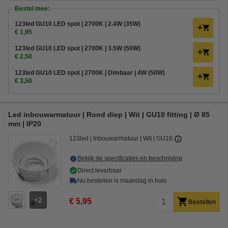
Bestel mee:
123led GU10 LED spot | 2700K | 2.4W (35W)
€ 1,95
123led GU10 LED spot | 2700K | 3.5W (50W)
€ 2,50
123led GU10 LED spot | 2700K | Dimbaar | 4W (50W)
€ 3,50
Led inbouwarmatuur | Rond diep | Wit | GU10 fitting | Ø 85
mm | IP20
123led
Inbouwarmatuur
Wit
GU10
Bekijk de specificaties en beschrijving
Direct leverbaar
Nu bestellen is maandag in huis
2
€ 5,95
Bestellen