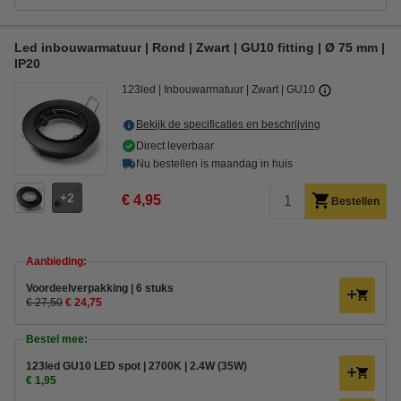
Led inbouwarmatuur | Rond | Zwart | GU10 fitting | Ø 75 mm |
IP20
123led
Inbouwarmatuur
Zwart
GU10
Bekijk de specificaties en beschrijving
Direct leverbaar
Nu bestellen is maandag in huis
2
€ 4,95
Bestellen
Aanbieding:
Voordeelverpakking | 6 stuks
€ 27,50
€ 24,75
Bestel mee:
123led GU10 LED spot | 2700K | 2.4W (35W)
€ 1,95