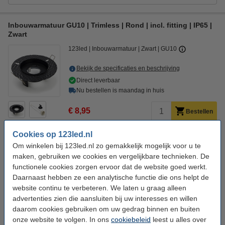
Inbouwarmatuur GU10 | Trimless | Rond | incl. fitting | IP65 |
Zwart
123led
Inbouwarmatuur
Zwart
GU10
Bekijk de specificaties en beschrijving
Direct leverbaar
Nu bestellen is maandag in huis
€ 8,95
Bestellen
Cookies op 123led.nl
Om winkelen bij 123led.nl zo gemakkelijk mogelijk voor u te
Aanbieding:
maken, gebruiken we cookies en vergelijkbare technieken. De
Voordeelverpakking | 6 stuks
functionele cookies zorgen ervoor dat de website goed werkt.
€ 51,50
Daarnaast hebben ze een analytische functie die ons helpt de
website continu te verbeteren. We laten u graag alleen
Bestel mee:
advertenties zien die aansluiten bij uw interesses en willen
123led GU10 LED spot | 2700K | 2.4W (35W)
daarom cookies gebruiken om uw gedrag binnen en buiten
€ 1,95
onze website te volgen. In ons
cookiebeleid
leest u alles over