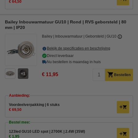
€ 64,50
Bailey Inbouwarmatuur GU10 | Rond | RVS geborsteld | 80
mm | IP20
Bailey
Inbouwarmatuur
Geborsteld
GU10
Bekijk de specificaties en beschrijving
Direct leverbaar
Nu bestellen is maandag in huis
1
€ 11,95
Bestellen
Aanbieding:
Voordeelverpakking | 6 stuks
€ 69,50
Bestel mee:
123led GU10 LED spot | 2700K | 2.4W (35W)
€ 1,95