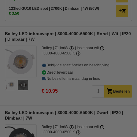
123led GU10 LED spot | 2700K | Dimbaar | 4W (50W)
€ 3,50
Bailey LED inbouwspot | 3000-4000-6500K | Rond | Wit | IP20
| Dimbaar | 7W
Bailey
71 lm/W
Instelbaar wit
3000-4000-6500 K
Bekijk de specificaties en beschrijving
Direct leverbaar
Nu bestellen is maandag in huis
3
€ 10,95
Bestellen
Bailey LED inbouwspot | 3000-4000-6500K | Zwart | IP20 |
Dimbaar | 7W
Bailey
71 lm/W
Instelbaar wit
3000-4000-6500 K