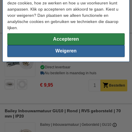
123led GU10 LED spot | 2700K | 3.5W (50W)
deze cookies, hoe ze werken en hoe u uw voorkeuren kunt
€ 2,50
aanpassen. Klik op accepteren om akkoord te gaan. Kiest u
voor weigeren? Dan plaatsen we alleen functionele en
123led GU10 LED spot | 2700K | Dimbaar | 4W (50W)
€ 3,50
analytische cookies en gebruiken we technieken die daarop
lijken.
Accepteren
Bailey Inbouwarmatuur GU10 | Rond | Wit | 70 mm | IP20
Bailey
Inbouwarmatuur
Wit
GU10
Weigeren
Bekijk de specificaties en beschrijving
Direct leverbaar
Nu bestellen is maandag in huis
€ 9,95
Bestellen
Bailey Inbouwarmatuur GU10 | Rond | RVS geborsteld | 70
mm | IP20
Bailey
Inbouwarmatuur
Geborsteld
GU10