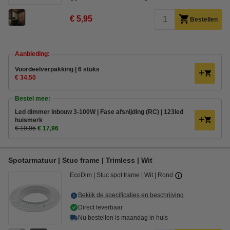
€ 5,95
Bestellen
Aanbieding:
Voordeelverpakking | 6 stuks
€ 34,50
Bestel mee:
Led dimmer inbouw 3-100W | Fase afsnijding (RC) | 123led
huismerk
€ 19,95
€ 17,96
Spotarmatuur | Stuc frame | Trimless | Wit
EcoDim
Stuc spot frame
Wit
Rond
Bekijk de specificaties en beschrijving
Direct leverbaar
Nu bestellen is maandag in huis