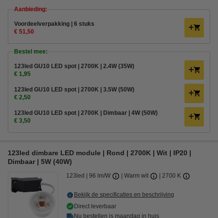
Aanbieding:
Voordeelverpakking | 6 stuks
€ 51,50
Bestel mee:
123led GU10 LED spot | 2700K | 2.4W (35W)
€ 1,95
123led GU10 LED spot | 2700K | 3.5W (50W)
€ 2,50
123led GU10 LED spot | 2700K | Dimbaar | 4W (50W)
€ 3,50
123led dimbare LED module | Rond | 2700K | Wit | IP20 |
Dimbaar | 5W (40W)
123led
96 lm/W
Warm wit
2700 K
Bekijk de specificaties en beschrijving
Direct leverbaar
Nu bestellen is maandag in huis