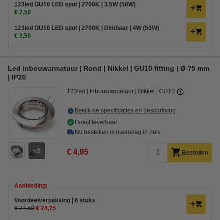
123led GU10 LED spot | 2700K | 3.5W (50W)
€ 2,50
123led GU10 LED spot | 2700K | Dimbaar | 4W (50W)
€ 3,50
Led inbouwarmatuur | Rond | Nikkel | GU10 fitting | Ø 75 mm
| IP20
123led
Inbouwarmatuur
Nikkel
GU10
Bekijk de specificaties en beschrijving
Direct leverbaar
Nu bestellen is maandag in huis
2
€ 4,95
Bestellen
Aanbieding:
Voordeelverpakking | 6 stuks
€ 27,50
€ 24,75