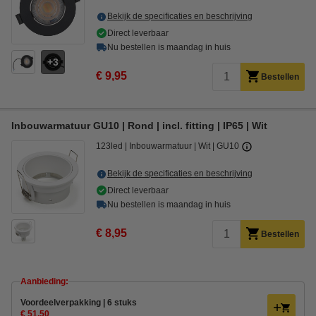
Bekijk de specificaties en beschrijving
Direct leverbaar
Nu bestellen is maandag in huis
3
€ 9,95
Bestellen
Inbouwarmatuur GU10 | Rond | incl. fitting | IP65 | Wit
123led
Inbouwarmatuur
Wit
GU10
Bekijk de specificaties en beschrijving
Direct leverbaar
Nu bestellen is maandag in huis
€ 8,95
Bestellen
Aanbieding:
Voordeelverpakking | 6 stuks
€ 51,50