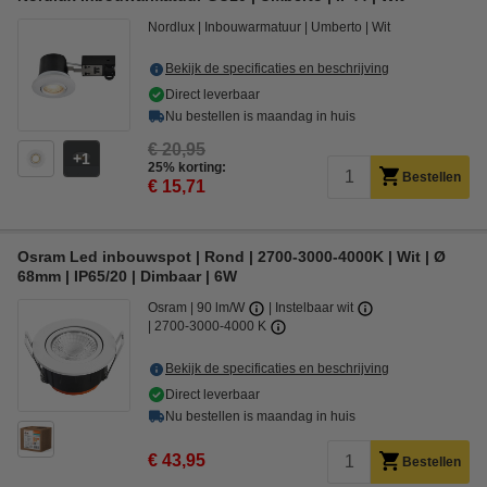
Nordlux
Inbouwarmatuur
Umberto
Wit
Bekijk de specificaties en beschrijving
Direct leverbaar
Nu bestellen is maandag in huis
€ 20,95
1
25% korting:
Bestellen
€ 15,71
Osram Led inbouwspot | Rond | 2700-3000-4000K | Wit | Ø
68mm | IP65/20 | Dimbaar | 6W
Osram
90 lm/W
Instelbaar wit
2700-3000-4000 K
Bekijk de specificaties en beschrijving
Direct leverbaar
Nu bestellen is maandag in huis
€ 43,95
Bestellen