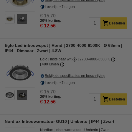
Levertijd <7 dagen
€ 15,70
5
20% korting:
Bestellen
€ 12,56
Eglo Led inbouwspot | Rond | 2700-4000-6500K | Ø 68mm |
IP44 | Dimbaar | Zwart | 4.8W
Eglo
Instelbaar wit
2700-4000-6500 K
480 lumen
Bekijk de specificaties en beschrijving
Levertijd <7 dagen
€ 15,70
4
20% korting:
Bestellen
€ 12,56
Nordlux Inbouwarmatuur GU10 | Umberto | IP44 | Zwart
Nordlux
Inbouwarmatuur
Umberto
Zwart